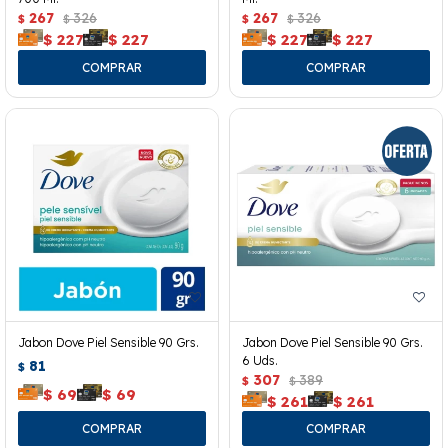
267
326
267
326
$
$
$
$
$
227
$
227
$
227
$
227
Jabon Dove Piel Sensible 90 Grs.
Jabon Dove Piel Sensible 90 Grs.
6 Uds.
81
$
307
389
$
$
$
69
$
69
$
261
$
261