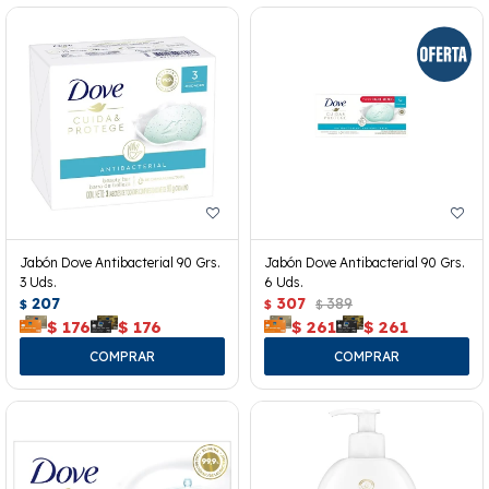
Jabón Dove Antibacterial 90 Grs.
Jabón Dove Antibacterial 90 Grs.
3 Uds.
6 Uds.
207
307
389
$
$
$
$
176
$
176
$
261
$
261