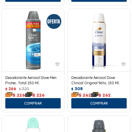
Desodorante Aerosol Dove Men
Desodorante Aerosol Dove
Protec. Total 250 Ml.
Clinical Original 96hs. 150 Ml.
266
320
308
$
$
$
$
226
$
226
$
262
$
262