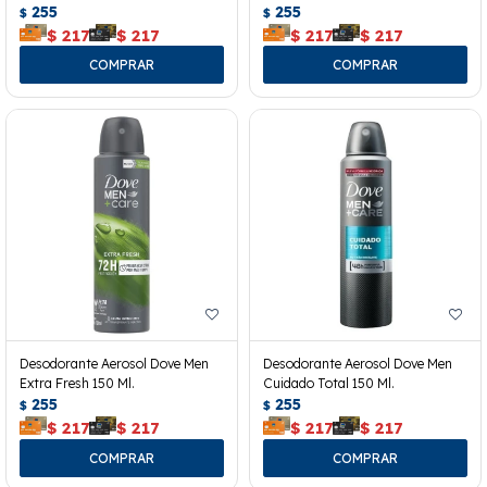
255
255
$
$
$
217
$
217
$
217
$
217
Desodorante Aerosol Dove Men
Desodorante Aerosol Dove Men
Extra Fresh 150 Ml.
Cuidado Total 150 Ml.
255
255
$
$
$
217
$
217
$
217
$
217