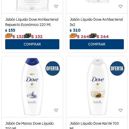
Jabón Líquido Dove Antibacterial
Jabón Líquido Dove Antibacterial
Repuesto Económico 220 Ml.
3x2
155
310
$
$
$
132
$
132
$
264
$
264
Jabón De Manos Dove Líquido
Jabón Líquido Dove Karité 700
700 Ml.
Ml.