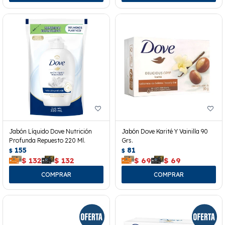
Jabón Líquido Dove Nutrición
Jabón Dove Karité Y Vainilla 90
Profunda Repuesto 220 Ml.
Grs.
155
81
$
$
$
132
$
132
$
69
$
69