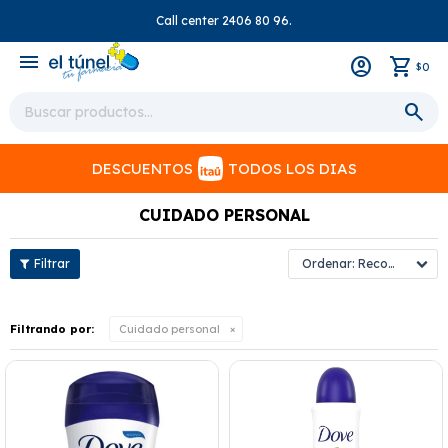
Call center 2406 80 96.
close
menu
0
$
DESCUENTOS
TODOS LOS DIAS
CUIDADO PERSONAL
Recomendados
Filtrando por:
Cuidado personal