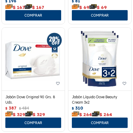
196
81
$
$
$
167
$
167
$
69
$
69
Jabón Dove Original 90 Grs. 8
Jabón Líquido Dove Beauty
Uds.
Cream 3x2
387
484
310
$
$
$
$
329
$
329
$
264
$
264