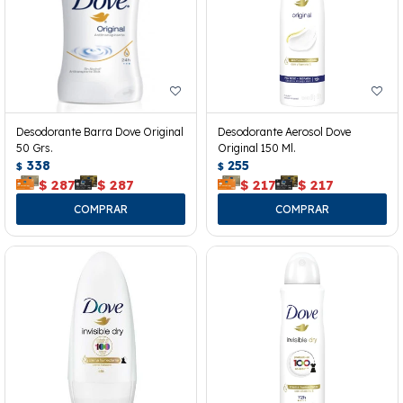
Desodorante Barra Dove Original
Desodorante Aerosol Dove
50 Grs.
Original 150 Ml.
338
255
$
$
$
287
$
287
$
217
$
217