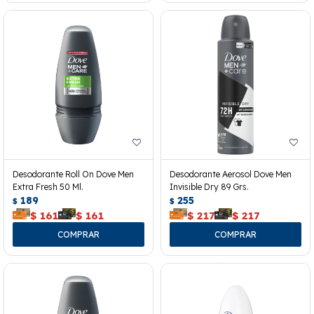
Desodorante Roll On Dove Men
Desodorante Aerosol Dove Men
Extra Fresh 50 Ml.
Invisible Dry 89 Grs.
189
255
$
$
$
161
$
161
$
217
$
217