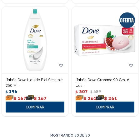
Jabón Dove Liquido Piel Sensible
Jabón Dove Granada 90 Grs. 6
250 Ml.
Uds.
196
307
389
$
$
$
$
167
$
167
$
261
$
261
MOSTRANDO
50
DE
50