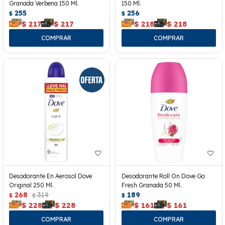
Granada Verbena 150 Ml.
150 Ml.
255
256
$
$
$
217
$
217
$
218
$
218
Desodorante En Aerosol Dove
Desodorante Roll On Dove Go
Original 250 Ml.
Fresh Granada 50 Ml.
268
319
189
$
$
$
$
228
$
228
$
161
$
161