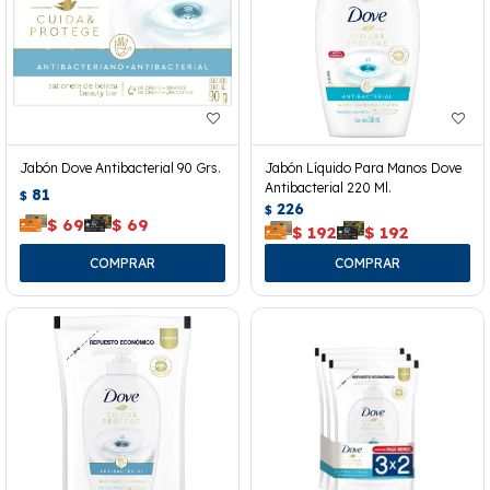
Jabón Dove Antibacterial 90 Grs.
Jabón Líquido Para Manos Dove
Antibacterial 220 Ml.
81
$
226
$
$
69
$
69
$
192
$
192