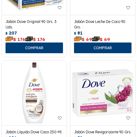
Jabón Dove Original 90 Grs. 3
Jabón Dove Leche De Coco 90
Uds.
Grs.
207
81
$
$
$
176
$
176
$
69
$
69
Jabón Líquido Dove Coco 250 Ml.
Jabón Dove Revigorizante 90 Grs.