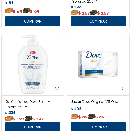
Profunda 250 Ml
81
$
196
$
$
69
$
69
$
167
$
167
Jabón Líquido Dove Beauty
Jabon Dove Original 135 Grs.
Cream 250 Ml.
105
$
226
$
$
89
$
89
$
192
$
192