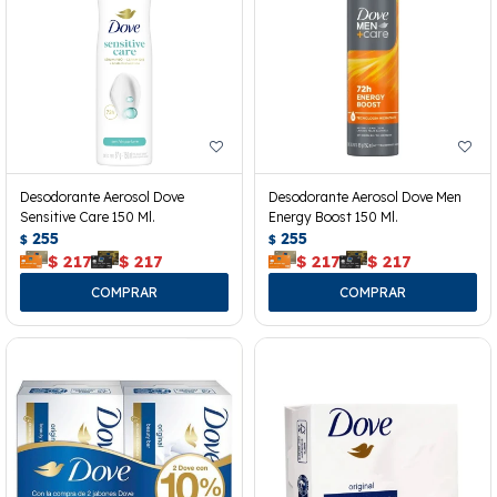
Desodorante Aerosol Dove
Desodorante Aerosol Dove Men
Sensitive Care 150 Ml.
Energy Boost 150 Ml.
255
255
$
$
$
217
$
217
$
217
$
217