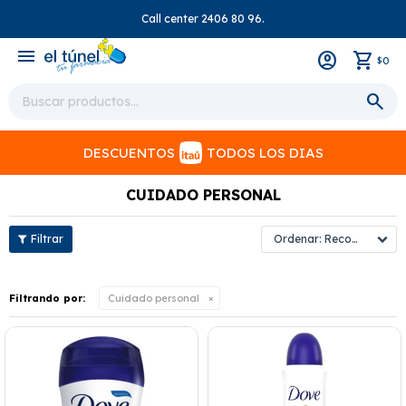
Call center 2406 80 96.
close
menu
0
$
DESCUENTOS
TODOS LOS DIAS
CUIDADO PERSONAL
Recomendados
Filtrando por:
Cuidado personal