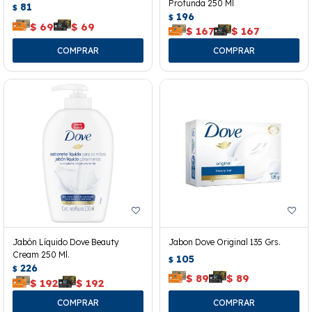
Profunda 250 Ml
81
$
196
$
$
69
$
69
$
167
$
167
Jabón Líquido Dove Beauty
Jabon Dove Original 135 Grs.
Cream 250 Ml.
105
$
226
$
$
89
$
89
$
192
$
192