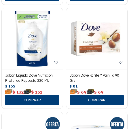
Jabón Líquido Dove Nutrición
Jabón Dove Karité Y Vainilla 90
Profunda Repuesto 220 Ml.
Grs.
155
81
$
$
$
132
$
132
$
69
$
69