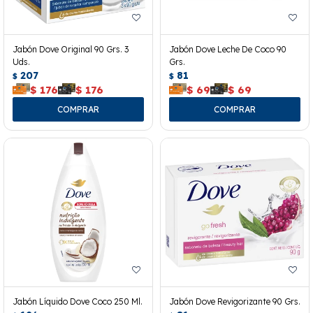
Jabón Dove Original 90 Grs. 3
Jabón Dove Leche De Coco 90
Uds.
Grs.
207
81
$
$
$
176
$
176
$
69
$
69
Jabón Líquido Dove Coco 250 Ml.
Jabón Dove Revigorizante 90 Grs.