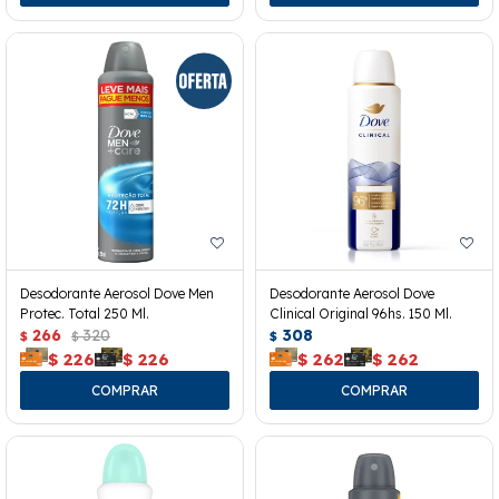
Desodorante Aerosol Dove Men
Desodorante Aerosol Dove
Protec. Total 250 Ml.
Clinical Original 96hs. 150 Ml.
266
320
308
$
$
$
$
226
$
226
$
262
$
262