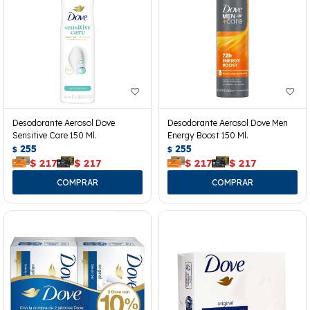
Desodorante Aerosol Dove
Desodorante Aerosol Dove Men
Sensitive Care 150 Ml.
Energy Boost 150 Ml.
255
255
$
$
$
217
$
217
$
217
$
217