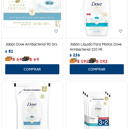
Jabón Dove Antibacterial 90 Grs.
Jabón Líquido Para Manos Dove
Antibacterial 220 Ml.
81
$
226
$
$
69
$
69
$
192
$
192