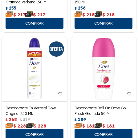
Granada Verbena 150 Ml.
150 Ml.
255
256
$
$
$
217
$
217
$
218
$
218
Desodorante En Aerosol Dove
Desodorante Roll On Dove Go
Original 250 Ml.
Fresh Granada 50 Ml.
268
319
189
$
$
$
$
228
$
228
$
161
$
161