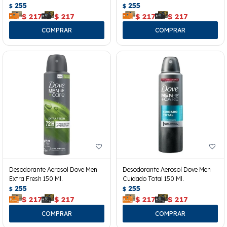
255
255
$
$
$
217
$
217
$
217
$
217
Desodorante Aerosol Dove Men
Desodorante Aerosol Dove Men
Extra Fresh 150 Ml.
Cuidado Total 150 Ml.
255
255
$
$
$
217
$
217
$
217
$
217