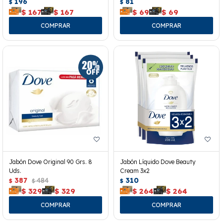
196
81
$
$
$
167
$
167
$
69
$
69
Jabón Dove Original 90 Grs. 8
Jabón Líquido Dove Beauty
Uds.
Cream 3x2
387
484
310
$
$
$
$
329
$
329
$
264
$
264