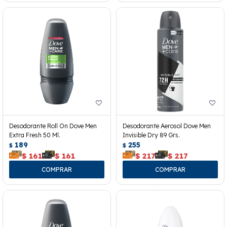
Desodorante Roll On Dove Men
Desodorante Aerosol Dove Men
Extra Fresh 50 Ml.
Invisible Dry 89 Grs.
189
255
$
$
$
161
$
161
$
217
$
217