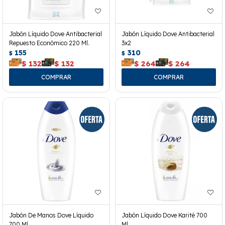
Jabón Líquido Dove Antibacterial
Jabón Líquido Dove Antibacterial
Repuesto Económico 220 Ml.
3x2
155
310
$
$
$
132
$
132
$
264
$
264
Jabón De Manos Dove Líquido
Jabón Líquido Dove Karité 700
700 Ml.
Ml.