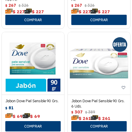
267
326
267
326
$
$
$
$
$
227
$
227
$
227
$
227
Jabon Dove Piel Sensible 90 Grs.
Jabon Dove Piel Sensible 90 Grs.
6 Uds.
81
$
307
389
$
$
$
69
$
69
$
261
$
261