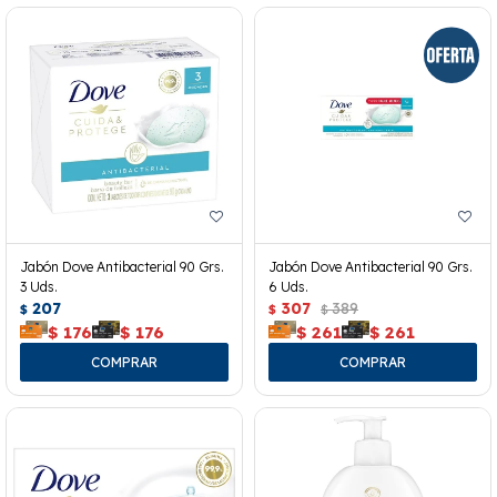
Jabón Dove Antibacterial 90 Grs.
Jabón Dove Antibacterial 90 Grs.
3 Uds.
6 Uds.
207
307
389
$
$
$
$
176
$
176
$
261
$
261