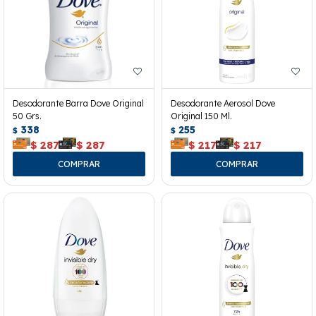
Desodorante Barra Dove Original
Desodorante Aerosol Dove
50 Grs.
Original 150 Ml.
338
255
$
$
$
287
$
287
$
217
$
217