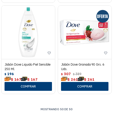
Jabón Dove Liquido Piel Sensible
Jabón Dove Granada 90 Grs. 6
250 Ml.
Uds.
196
307
389
$
$
$
$
167
$
167
$
261
$
261
MOSTRANDO
50
DE
50