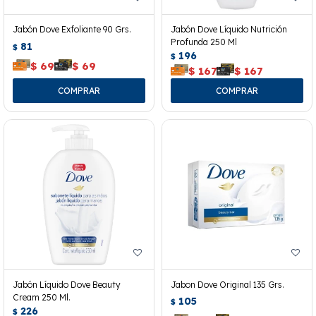
Jabón Dove Exfoliante 90 Grs.
Jabón Dove Líquido Nutrición
Profunda 250 Ml
81
$
196
$
$
69
$
69
$
167
$
167
Jabón Líquido Dove Beauty
Jabon Dove Original 135 Grs.
Cream 250 Ml.
105
$
226
$