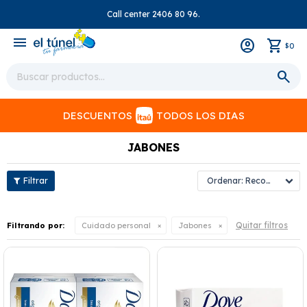
Call center 2406 80 96.
close
menu
0
$
DESCUENTOS
TODOS LOS DIAS
JABONES
Recomendados
Quitar filtros
Filtrando por:
Cuidado personal
Jabones