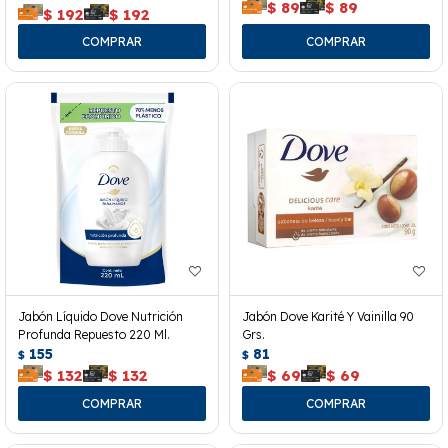
$
89
$
89
$
192
$
192
Jabón Líquido Dove Nutrición
Jabón Dove Karité Y Vainilla 90
Profunda Repuesto 220 Ml.
Grs.
155
81
$
$
$
132
$
132
$
69
$
69