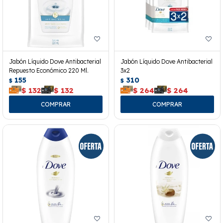
Jabón Líquido Dove Antibacterial
Jabón Líquido Dove Antibacterial
Repuesto Económico 220 Ml.
3x2
155
310
$
$
$
132
$
132
$
264
$
264