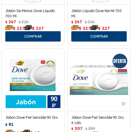
Jabón De Manos Dove Líquido
Jabón Líquido Dove Karité 700
700 Ml.
Ml.
267
326
267
326
$
$
$
$
$
227
$
227
$
227
$
227
Jabon Dove Piel Sensible 90 Grs.
Jabon Dove Piel Sensible 90 Grs.
6 Uds.
81
$
307
389
$
$