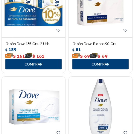
Jabón Dove 135 Grs. 2 Uds.
Jabón Dove Blanco 90 Grs.
189
81
$
$
$
161
$
161
$
69
$
69