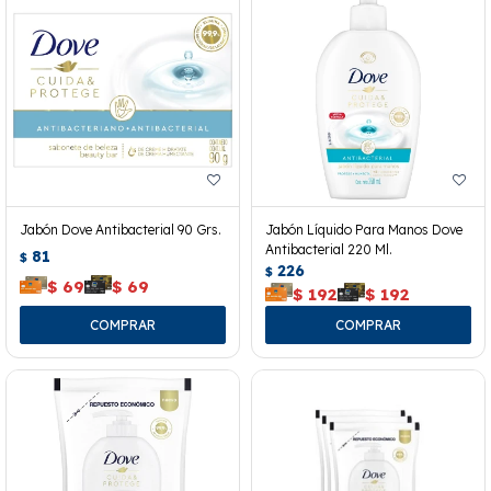
Jabón Dove Antibacterial 90 Grs.
Jabón Líquido Para Manos Dove
Antibacterial 220 Ml.
81
$
226
$
$
69
$
69
$
192
$
192