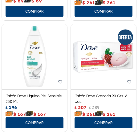
$
69
$
69
$
261
$
261
Jabón Dove Liquido Piel Sensible
Jabón Dove Granada 90 Grs. 6
250 Ml.
Uds.
196
307
389
$
$
$
$
167
$
167
$
261
$
261