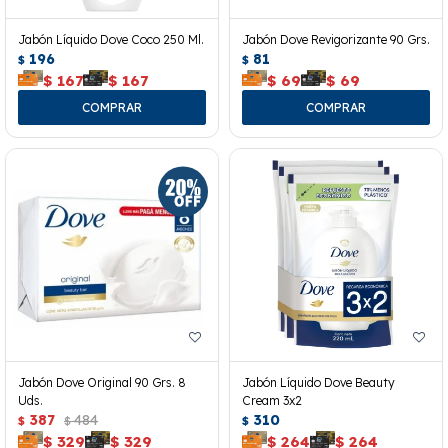
Jabón Líquido Dove Coco 250 Ml.
Jabón Dove Revigorizante 90 Grs.
196
81
$
$
$
167
$
167
$
69
$
69
Jabón Dove Original 90 Grs. 8
Jabón Líquido Dove Beauty
Uds.
Cream 3x2
387
484
310
$
$
$
$
329
$
329
$
264
$
264