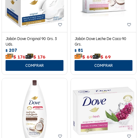
Jabón Dove Original 90 Grs. 3
Jabón Dove Leche De Coco 90
Uds.
Grs.
207
81
$
$
$
176
$
176
$
69
$
69