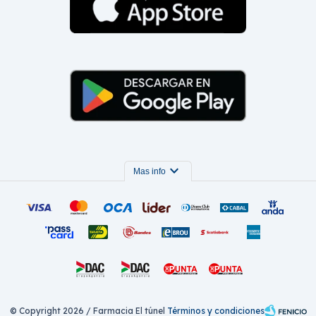
expand_more
Mas info
© Copyright 2026 / Farmacia El túnel
Términos y condiciones