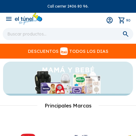
Call center 2406 80 96.
close
menu
0
$
DESCUENTOS
TODOS LOS DIAS
Principales Marcas