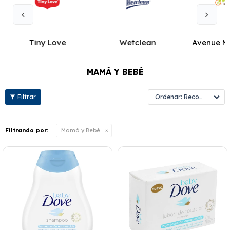
Tiny Love
Wetclean
Avenue M
MAMÁ Y BEBÉ
Recomendados
Filtrando por:
Mamá y Bebé