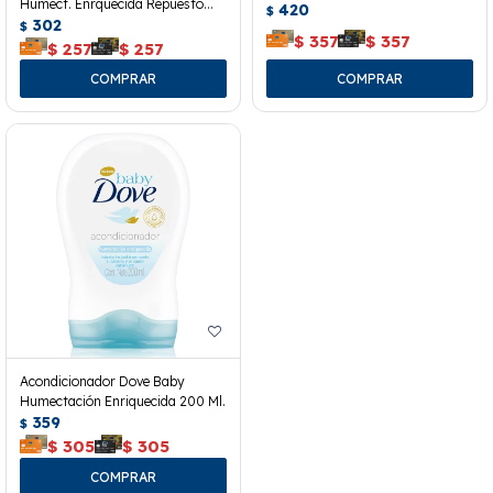
Humect. Enrquecida Repuesto
420
$
180 Ml.
302
$
$
357
$
357
$
257
$
257
Acondicionador Dove Baby
Humectación Enriquecida 200 Ml.
359
$
$
305
$
305