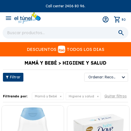
Call center 2406 80 96.
close
menu
0
$
DESCUENTOS
TODOS LOS DIAS
MAMÁ Y BEBÉ > HIGIENE Y SALUD
Recomendados
Quitar filtros
Filtrando por:
Mamá y Bebé
Higiene y salud