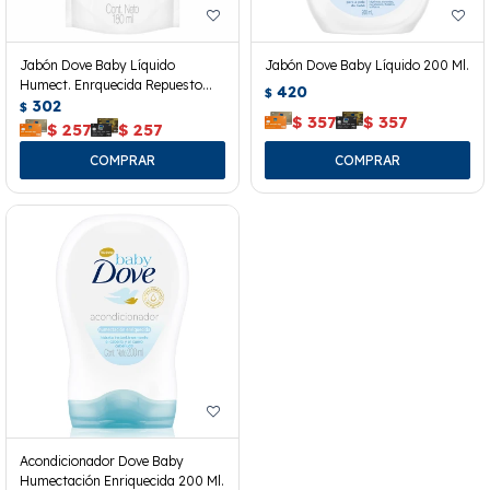
Jabón Dove Baby Líquido
Jabón Dove Baby Líquido 200 Ml.
Humect. Enrquecida Repuesto
420
$
180 Ml.
302
$
$
357
$
357
$
257
$
257
Acondicionador Dove Baby
Humectación Enriquecida 200 Ml.