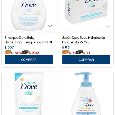
Shampoo Dove Baby
Jabón Dove Baby Hidratación
Humectación Enriquecida 200 Ml.
Enriquecida 75 Grs.
357
83
$
$
$
303
$
303
$
71
$
71