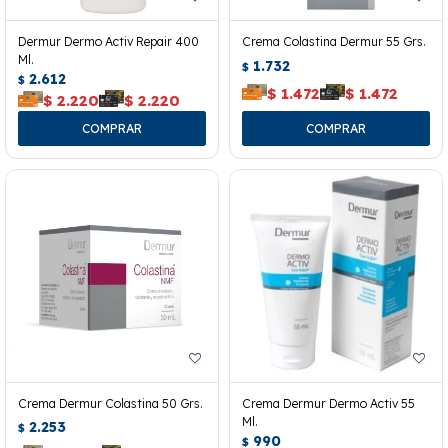
Dermur Dermo Activ Repair 400
Crema Colastina Dermur 55 Grs.
Ml.
1.732
$
2.612
$
$
1.472
$
1.472
$
2.220
$
2.220
Crema Dermur Colastina 50 Grs.
Crema Dermur Dermo Activ 55
Ml.
2.253
$
990
$