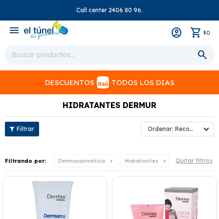
Call center 2406 80 96.
close
menu
0
$
DESCUENTOS
TODOS LOS DIAS
HIDRATANTES DERMUR
Recomendados
Quitar filtros
Filtrando por:
Dermocosmética
Hidratantes