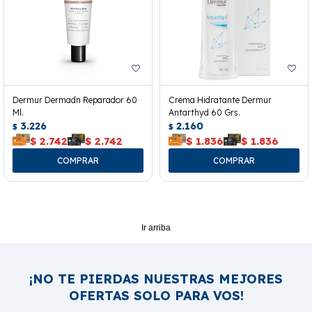
Dermur Dermadn Reparador 60
Crema Hidratante Dermur
Ml.
Antarthyd 60 Grs.
3.226
2.160
$
$
$
2.742
$
2.742
$
1.836
$
1.836
Ir arriba
¡NO TE PIERDAS NUESTRAS MEJORES
OFERTAS SOLO PARA VOS!