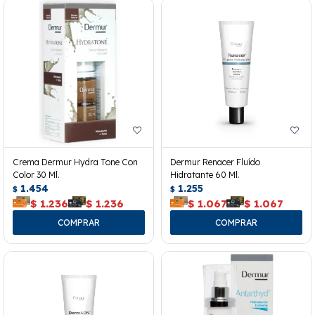
Crema Dermur Hydra Tone Con
Dermur Renacer Fluído
Color 30 Ml.
Hidratante 60 Ml.
1.454
1.255
$
$
$
1.236
$
1.236
$
1.067
$
1.067