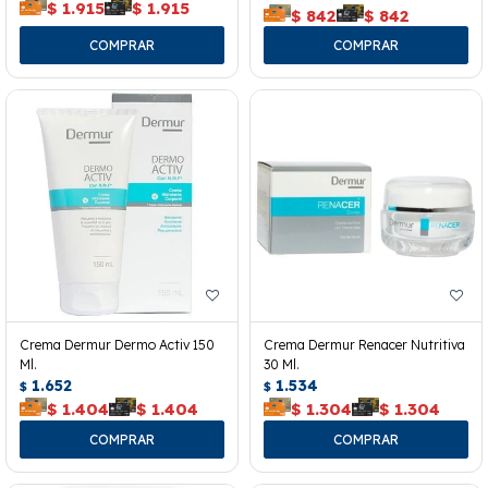
$
1.915
$
1.915
$
842
$
842
Crema Dermur Dermo Activ 150
Crema Dermur Renacer Nutritiva
Ml.
30 Ml.
1.652
1.534
$
$
$
1.404
$
1.404
$
1.304
$
1.304