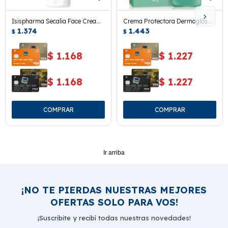
Isispharma Secalia Face Cream
Crema Protectora Dermaglós
40 Ml.
1.374
Fps 30. 50 Grs.
1.443
$
$
$
1.168
$
1.227
$
1.168
$
1.227
Ir arriba
¡NO TE PIERDAS NUESTRAS MEJORES
OFERTAS SOLO PARA VOS!
¡Suscribite y recibí todas nuestras novedades!