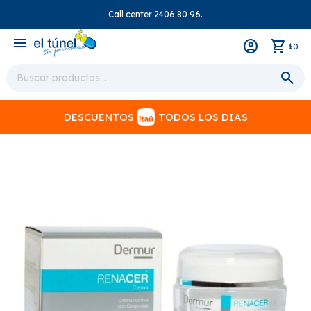
Call center 2406 80 96.
close
menu
0
$
DESCUENTOS
TODOS LOS DIAS