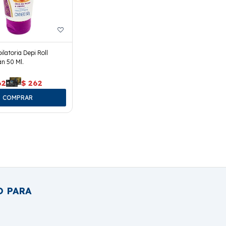
latoria Depi Roll
án 50 Ml.
62
$
262
O PARA