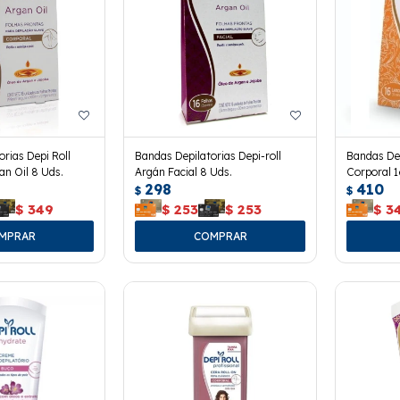
rias Depi Roll
Bandas Depilatorias Depi-roll
Bandas Dep
an Oil 8 Uds.
Argán Facial 8 Uds.
Corporal 
298
410
$
$
$
349
$
253
$
253
$
3