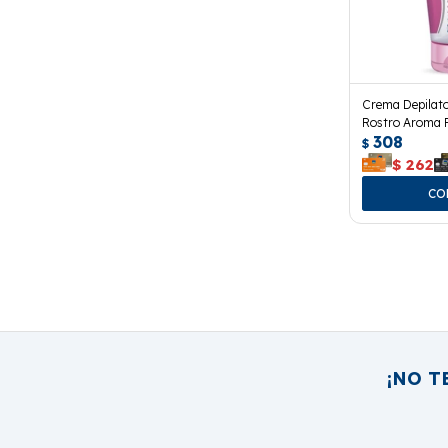
Crema Depilato
Rostro Aroma 
308
$
$
262
¡NO T