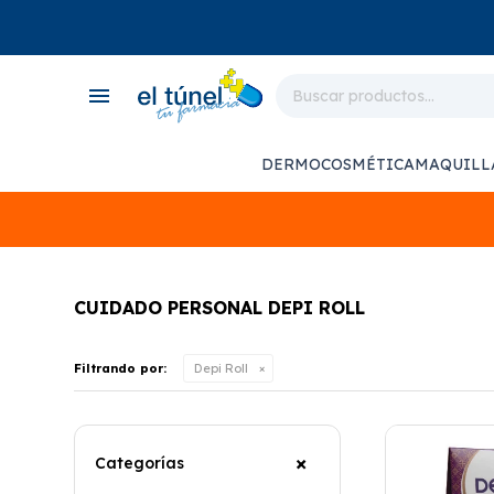
close
store
menu
local_shipping
monitor_heart
DERMOCOSMÉTICA
MAQUILL
support_agent
CUIDADO PERSONAL DEPI ROLL
Filtrando por:
Depi Roll
Categorías