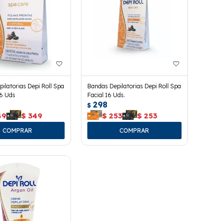
ilatorias Depi Roll Spa
Bandas Depilatorias Depi Roll Spa
16 Uds
Facial 16 Uds.
298
$
49
$
349
$
253
$
253