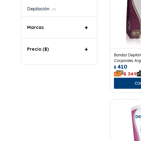
Depilación
(7)
Marcas
Precio
($)
Bandas Depilato
Corporales Arg
410
$
$
349