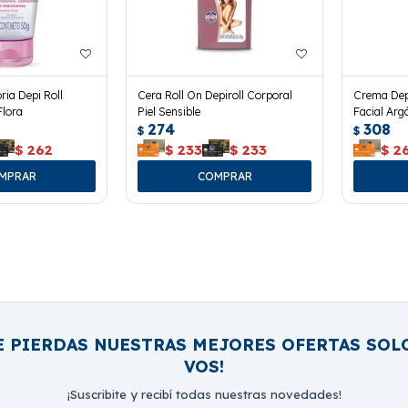
ria Depi Roll
Cera Roll On Depiroll Corporal
Crema Depi
Flora
Piel Sensible
Facial Arg
274
308
$
$
$
262
$
233
$
233
$
2
E PIERDAS NUESTRAS MEJORES OFERTAS SOL
VOS!
¡Suscribite y recibí todas nuestras novedades!