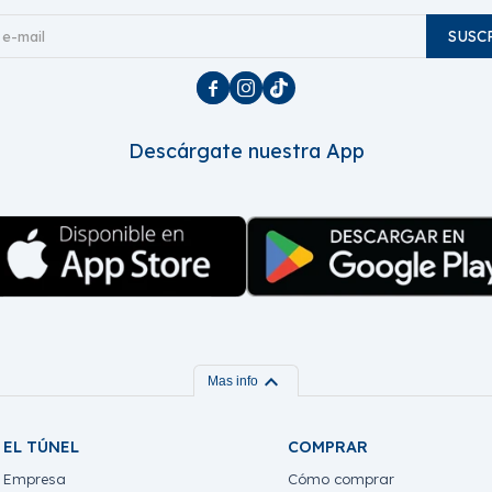
SUSC



Descárgate nuestra App
expand_more
Mas info
EL TÚNEL
COMPRAR
Empresa
Cómo comprar