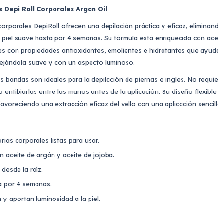
 Depi Roll Corporales Argan Oil
orporales DepiRoll ofrecen una depilación práctica y eficaz, eliminand
a piel suave hasta por 4 semanas. Su fórmula está enriquecida con ace
es con propiedades antioxidantes, emolientes e hidratantes que ayudan
 dejándola suave y con un aspecto luminoso.
as bandas son ideales para la depilación de piernas e ingles. No requi
 entibiarlas entre las manos antes de la aplicación. Su diseño flexibl
 favoreciendo una extracción eficaz del vello con una aplicación senci
rias corporales listas para usar.
n aceite de argán y aceite de jojoba.
 desde la raíz.
a por 4 semanas.
 y aportan luminosidad a la piel.