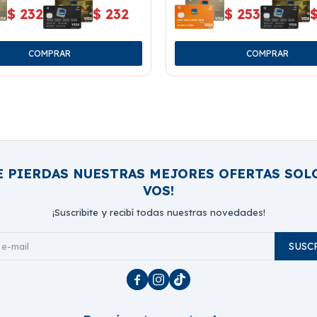
$
232
$
232
$
253
E PIERDAS NUESTRAS MEJORES OFERTAS SOL
VOS!
¡Suscribite y recibí todas nuestras novedades!
SUSC


