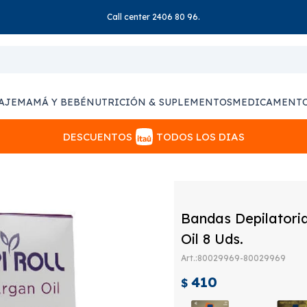
Call center 2406 80 96.
AJE
MAMÁ Y BEBÉ
NUTRICIÓN & SUPLEMENTOS
MEDICAMENT
DESCUENTOS
TODOS LOS DIAS
Bandas Depilatoria
Oil 8 Uds.
80029969-80029969
410
$