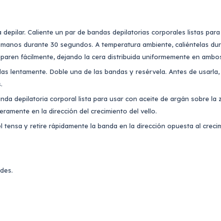
a depilar. Caliente un par de bandas depilatorias corporales listas par
s manos durante 30 segundos. A temperatura ambiente, caliéntelas du
paren fácilmente, dejando la cera distribuida uniformemente en ambo
as lentamente. Doble una de las bandas y resérvela. Antes de usarla,
s.
da depilatoria corporal lista para usar con aceite de argán sobre la z
eramente en la dirección del crecimiento del vello.
l tensa y retire rápidamente la banda en la dirección opuesta al crecim
des.