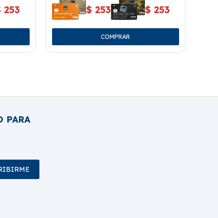
$
253
$
253
$
253
O PARA
RIBIRME