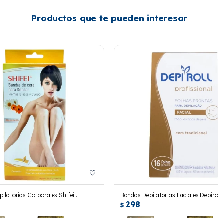
Productos que te pueden interesar
ilatorias Corporales Shifei
Bandas Depilatorias Faciales Depiro
298
 10 Uds.
Dobles
$