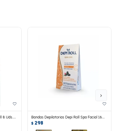
ll 8 Uds.
Bandas Depilatorias Depi Roll Spa Facial 16
Banda
298
29
Uds.
Uds.
$
$