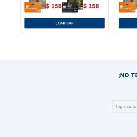
$
158
$
158
¡NO T