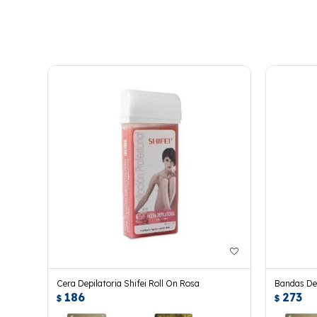
Cera Depilatoria Shifei Roll On Rosa
Bandas Dep
186
273
Manzanilla
$
$