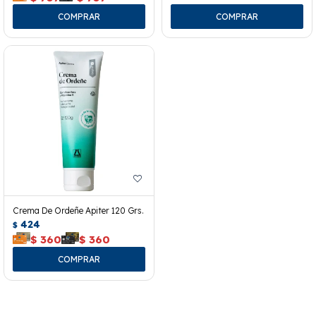
Crema De Ordeñe Apiter 120 Grs.
424
$
$
360
$
360