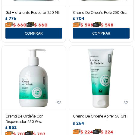
Gel Hidratante Reductor 250 Ml.
Crema De Ordeñe Pote 250 Grs.
776
704
$
$
$
660
$
660
$
598
$
598
Crema De Ordeñe Con
Crema De Ordeñe Apiter 50 Grs.
Dispensador 250 Grs.
264
$
832
$
$
224
$
224
$
707
$
707