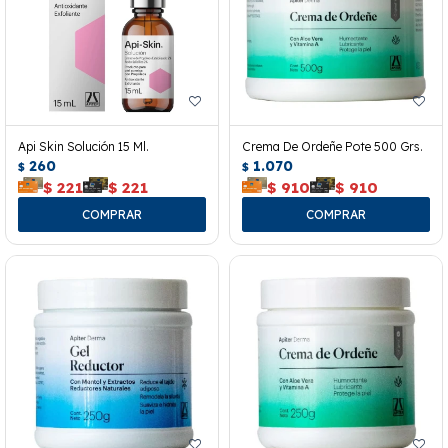
Api Skin Solución 15 Ml.
Crema De Ordeñe Pote 500 Grs.
260
1.070
$
$
$
221
$
221
$
910
$
910