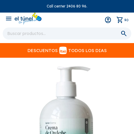
Call center 2406 80 96.
close
menu
0
$
DESCUENTOS
TODOS LOS DIAS