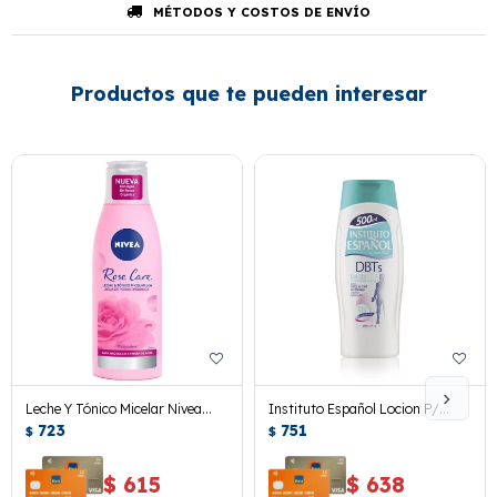
MÉTODOS Y COSTOS DE ENVÍO
Productos que te pueden interesar
Leche Y Tónico Micelar Nivea
Instituto Español Locion P/
Rose Care 200 Ml.
723
Diabetes Ultra Hidratante 500
751
$
$
Ml
$
615
$
638