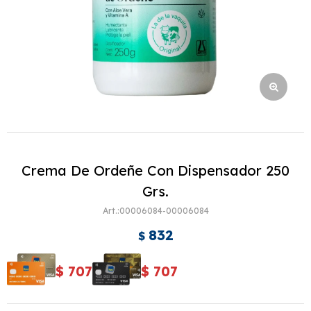
Crema De Ordeñe Con Dispensador 250
Grs.
00006084-00006084
832
$
$
707
$
707