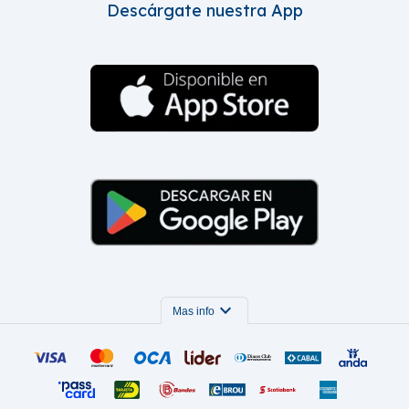
Descárgate nuestra App
expand_more
Mas info