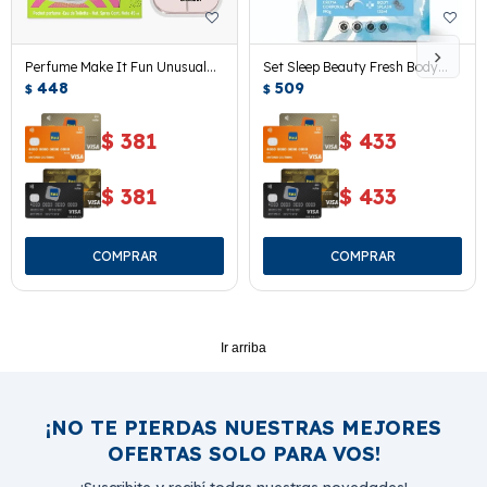
Perfume Make It Fun Unusual
Set Sleep Beauty Fresh Body
45 Ml.
448
Splash + Crema Corporal
509
$
$
$
381
$
433
$
381
$
433
Ir arriba
¡NO TE PIERDAS NUESTRAS MEJORES
OFERTAS SOLO PARA VOS!