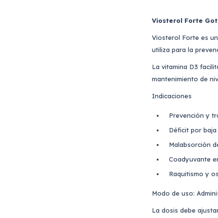
Viosterol Forte Got
Viosterol Forte es u
utiliza para la preven
La vitamina D3 facili
mantenimiento de ni
Indicaciones
Prevención y tr
Déficit por baj
Malabsorción d
Coadyuvante en
Raquitismo y o
Modo de uso: Adminis
La dosis debe ajustar