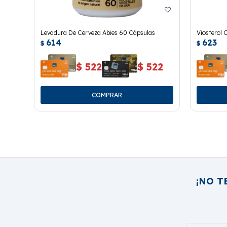
Levadura De Cerveza Abies 60 Cápsulas
Viosterol 
614
623
$
$
$
522
$
522
¡NO T