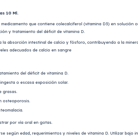
as 10 Ml.
n medicamento que contiene colecalciferol (vitamina D3) en solución o
ción y tratamiento del déficit de vitamina D.
ta la absorción intestinal de calcio y fósforo, contribuyendo a la miner
veles adecuados de calcio en sangre
atamiento del déficit de vitamina D.
a ingesta o escasa exposición solar.
e grasas.
 osteoporosis.
steomalacia.
trar por vía oral en gotas.
se según edad, requerimientos y niveles de vitamina D. Utilizar bajo i