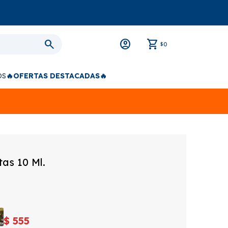
0
$
OS
🔥OFERTAS DESTACADAS🔥
tas 10 Ml.
$
555