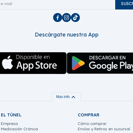
SUSC



Descárgate nuestra App
expand_more
Mas info
EL TÚNEL
COMPRAR
Empresa
Cómo comprar
Medicación Crónica
Envíos y Retiros en sucursal