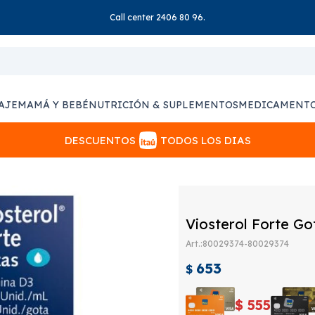
Call center 2406 80 96.
AJE
MAMÁ Y BEBÉ
NUTRICIÓN & SUPLEMENTOS
MEDICAMENT
DESCUENTOS
TODOS LOS DIAS
Viosterol Forte Go
80029374-80029374
653
$
$
555