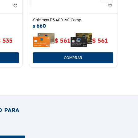
Calcimax D3 400. 60 Comp.
Detre
660
66
$
$
$
535
$
561
$
561
O PARA