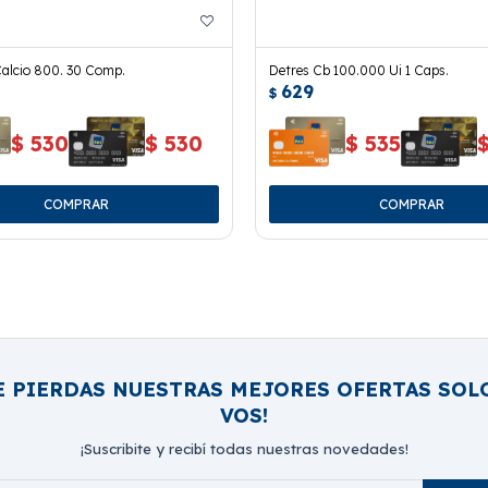
Calcio 800. 30 Comp.
Detres Cb 100.000 Ui 1 Caps.
629
$
$
530
$
530
$
535
E PIERDAS NUESTRAS MEJORES OFERTAS SOL
VOS!
¡Suscribite y recibí todas nuestras novedades!