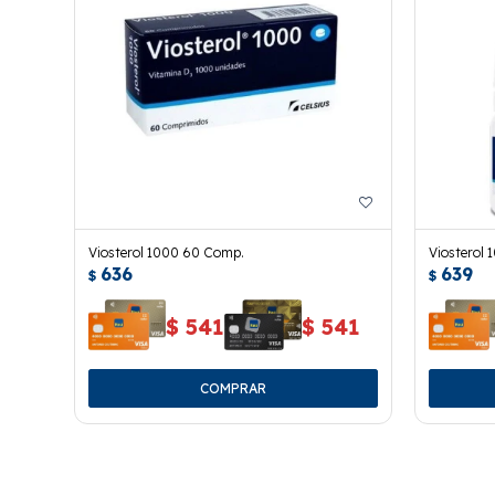
Viosterol 1000 60 Comp.
Viosterol 1
636
639
$
$
$
541
$
541