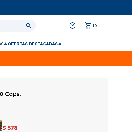
0
$
OS
🔥OFERTAS DESTACADAS🔥
0 Caps.
$
578