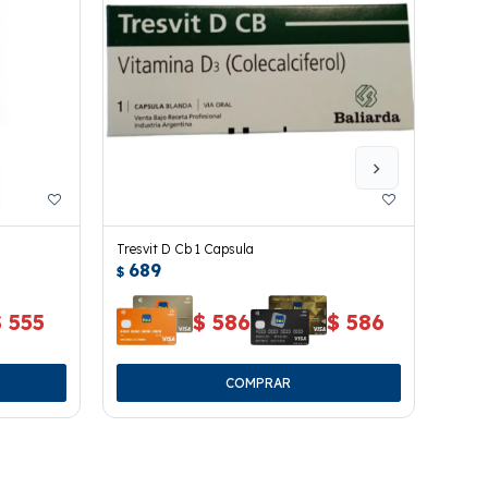
Tresvit D Cb 1 Capsula
Calci
689
69
$
$
$
555
$
586
$
586