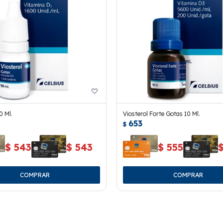
0 Ml.
Viosterol Forte Gotas 10 Ml.
653
$
$
543
$
543
$
555