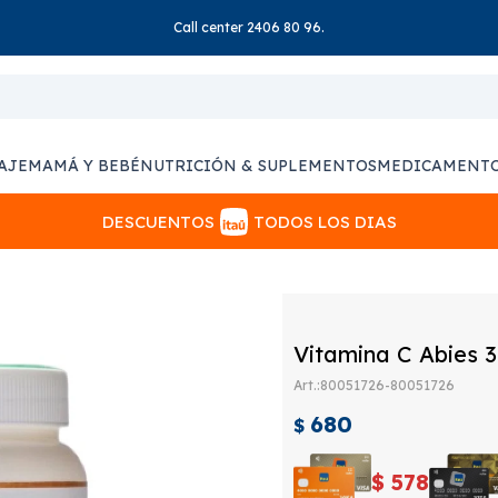
Call center 2406 80 96.
AJE
MAMÁ Y BEBÉ
NUTRICIÓN & SUPLEMENTOS
MEDICAMENT
DESCUENTOS
TODOS LOS DIAS
Vitamina C Abies 3
80051726-80051726
680
$
$
578