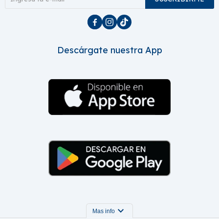



Descárgate nuestra App
expand_more
Mas info