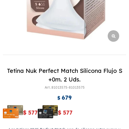
Tetina Nuk Perfect Match Silicona Flujo S
+0m. 2 Uds.
81013575-81013575
679
$
$
577
$
577