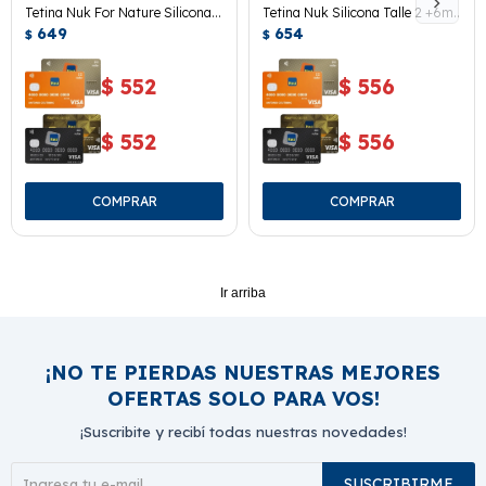
Tetina Nuk For Nature Silicona
Tetina Nuk Silicona Talle 2 +6m.
Flujo S. 2 Uds.
649
2 Uds.
654
$
$
$
552
$
556
$
552
$
556
Ir arriba
¡NO TE PIERDAS NUESTRAS MEJORES
OFERTAS SOLO PARA VOS!
¡Suscribite y recibí todas nuestras novedades!
SUSCRIBIRME