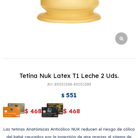
Tetina Nuk Latex T1 Leche 2 Uds.
80051388-80051388
551
$
$
468
$
468
Las tetinas Anatómicas Anticólico NUK reducen el riesgo de cólico
del bebé causados por la ingestión de aire gracias al sitema de