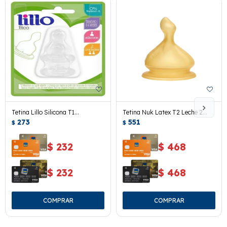
Tetina Lillo Silicona T1
Tetina Nuk Latex T2 Leche 2
Anatomica 2 Uds.
273
Uds.
551
$
$
$
232
$
468
$
232
$
468