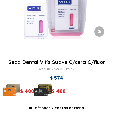
Seda Dental Vitis Suave C/cera C/flúor
81012739-81012739
574
$
$
488
$
488
MÉTODOS Y COSTOS DE ENVÍO