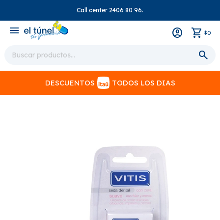
Call center 2406 80 96.
close
menu
0
$
DESCUENTOS
TODOS LOS DIAS