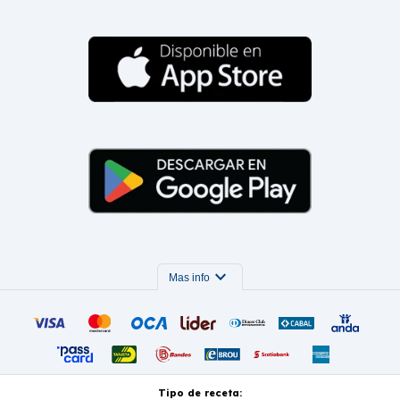
expand_more
Mas info
Tipo de receta: