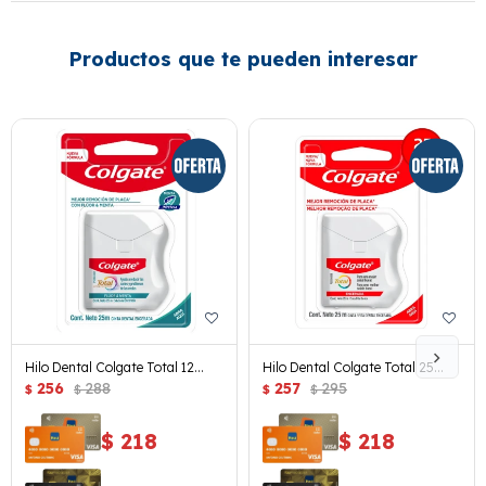
Productos que te pueden interesar
Hilo Dental Colgate Total 12
Hilo Dental Colgate Total 25
Flúor Y Menta 25 Mts.
256
288
Mts.
257
295
$
$
$
$
$
218
$
218