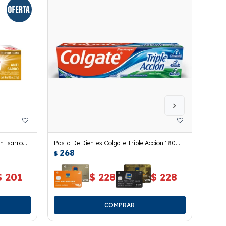
ntisarro
Pasta De Dientes Colgate Triple Accion 180
Pasta
268
29
Grs.
90 Grs
$
$
$
201
$
228
$
228