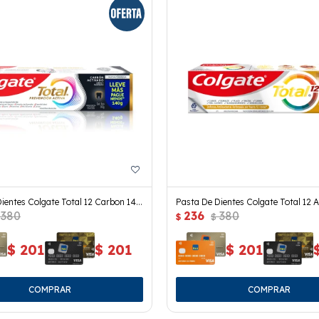
ientes Colgate Total 12 Carbon 140
Pasta De Dientes Colgate Total 12 A
380
236
380
131 Grs.
$
$
$
201
$
201
$
201