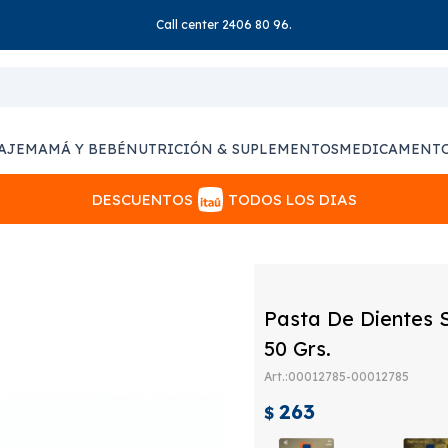
Call center 2406 80 96.
AJE
MAMÁ Y BEBÉ
NUTRICIÓN & SUPLEMENTOS
MEDICAMENT
DESCUENTOS
TODOS LOS DIAS
Pasta De Dientes 
50 Grs.
00012785-00012785
263
$