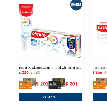
Pasta De Dientes Colgate Total Whitening 180
Pasta De D
236
380
236
Grs.
Grs.
$
$
$
$
$
201
$
201