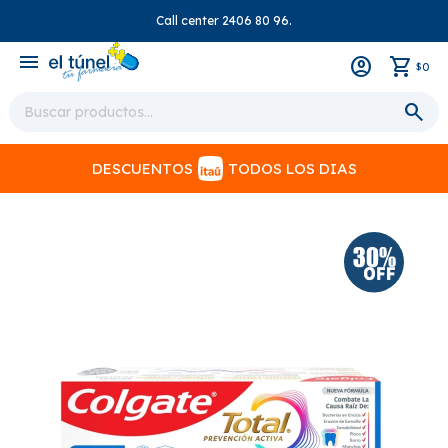
Call center 2406 80 96.
close
menu
0
$
DESCUENTOS
TODOS LOS DIAS