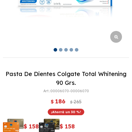
Pasta De Dientes Colgate Total Whitening
90 Grs.
00006070-00006070
186
$
265
$
30
$
158
$
158