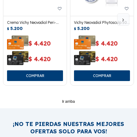
Crema Vichy Neovadiol Peri-
Vichy Neovadiol Phytosculp 50
menop. Día Piel Normal/mixta
5.200
Ml.
5.200
$
$
50ml
$
4.420
$
4.420
$
4.420
$
4.420
Ir arriba
¡NO TE PIERDAS NUESTRAS MEJORES
OFERTAS SOLO PARA VOS!