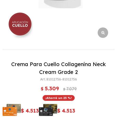
Crema Para Cuello Collagenina Neck
Cream Grade 2
81012756-81012756
5.309
$
7.079
$
25
$
4.513
$
4.513