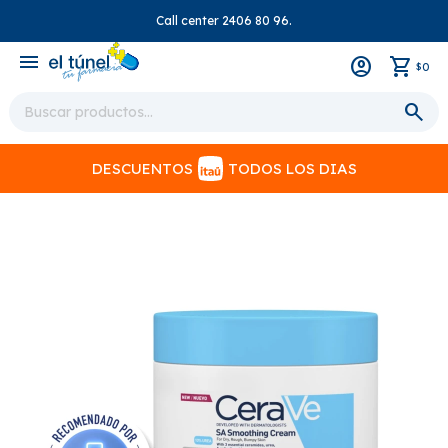
Call center 2406 80 96.
close
menu
0
$
DESCUENTOS
TODOS LOS DIAS