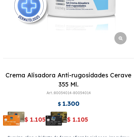
Crema Alisadora Anti-rugosidades Cerave
355 Ml.
80054014-80054014
1.300
$
$
1.105
$
1.105