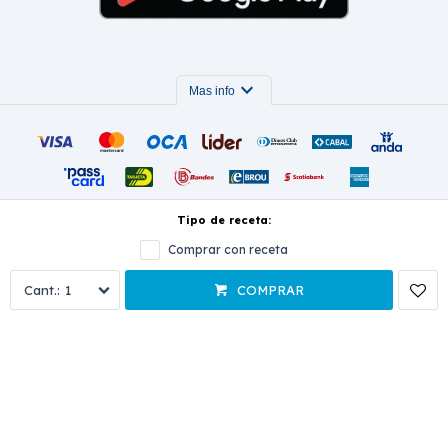
expand_more
Mas info
Tipo de receta:
Comprar con receta
© Copyright 2026 / Farmacia El túnel
Términos y condiciones
1
COMPRAR
Fenicio