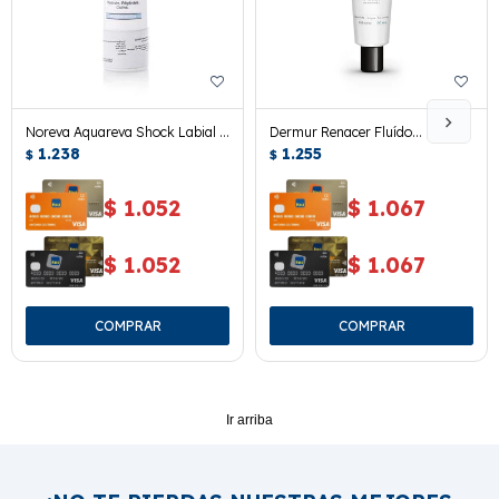
Noreva Aquareva Shock Labial 4
Dermur Renacer Fluído
Grs.
1.238
Hidratante 60 Ml.
1.255
$
$
$
1.052
$
1.067
$
1.052
$
1.067
Ir arriba