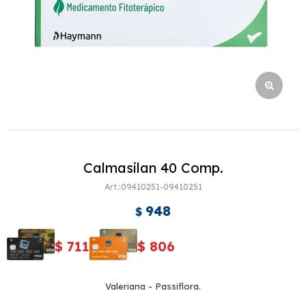
Calmasilan 40 Comp.
09410251-09410251
948
$
$
711
$
806
Valeriana - Passiflora.