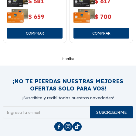
$
581
$
617
$
659
$
700
Ir arriba
¡NO TE PIERDAS NUESTRAS MEJORES
OFERTAS SOLO PARA VOS!
¡Suscribite y recibí todas nuestras novedades!
SUSCRIBIRME


