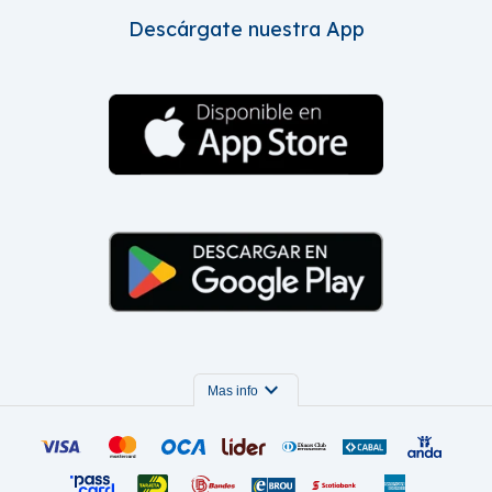
Descárgate nuestra App
expand_more
Mas info