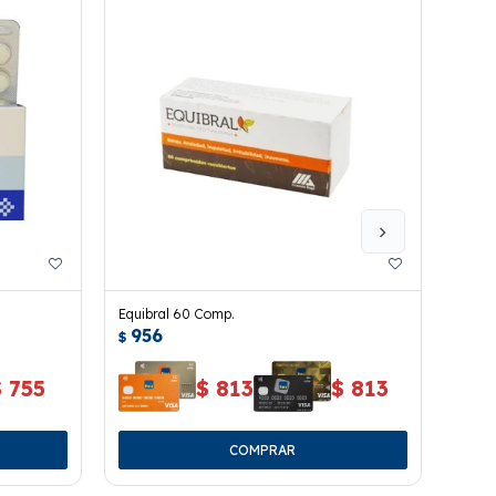
Equibral 60 Comp.
Renac
956
95
$
$
$
755
$
813
$
813