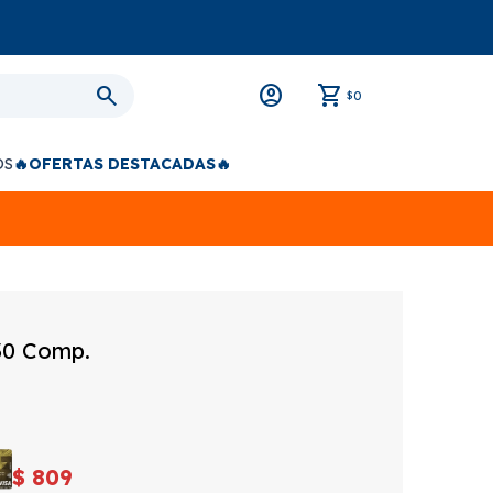
0
$
OS
🔥OFERTAS DESTACADAS🔥
30 Comp.
$
809