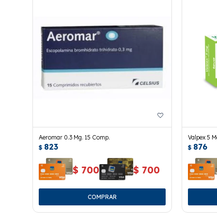
Aeromar 0.3 Mg. 15 Comp.
Valpex 5 M
823
876
$
$
$
700
$
700