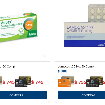
g. 30 Comp.
Lamocas 100 Mg. 30 Comp.
888
$
$
745
$
745
$
755