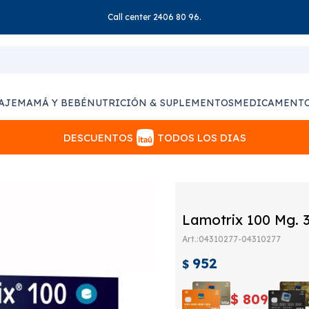
Call center 2406 80 96.
AJE
MAMÁ Y BEBÉ
NUTRICIÓN & SUPLEMENTOS
MEDICAMENT
DESCUENTOS
TODOS LOS DIAS
Lamotrix 100 Mg. 
04310277-04310277
952
$
$
809