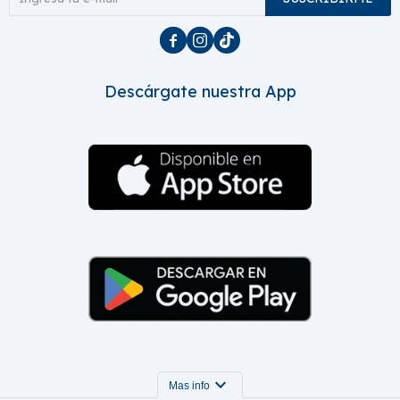



Descárgate nuestra App
expand_more
Mas info