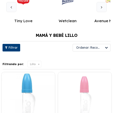
Tiny Love
Wetclean
Avenue M
MAMÁ Y BEBÉ LILLO
Recomendados
Filtrando por:
Lillo