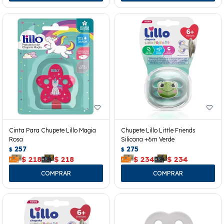
Cinta Para Chupete Lillo Magia
Chupete Lillo Little Friends
Rosa
Silicona +6m Verde
257
275
$
$
$
218
$
218
$
234
$
234