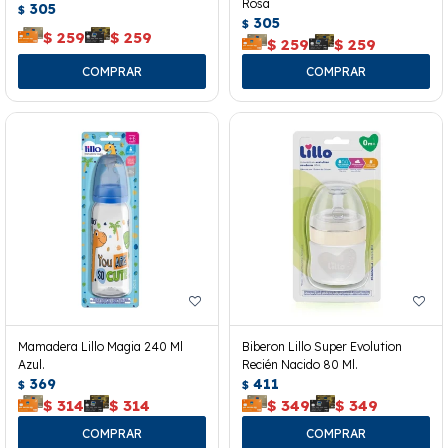
Rosa
305
$
305
$
$
259
$
259
$
259
$
259
Mamadera Lillo Magia 240 Ml
Biberon Lillo Super Evolution
Azul.
Recién Nacido 80 Ml.
369
411
$
$
$
314
$
314
$
349
$
349