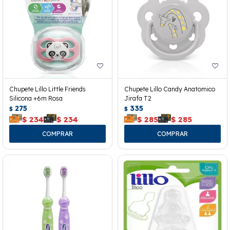
Chupete Lillo Little Friends
Chupete Lillo Candy Anatomico
Silicona +6m Rosa
Jirafa T2
275
335
$
$
$
234
$
234
$
285
$
285