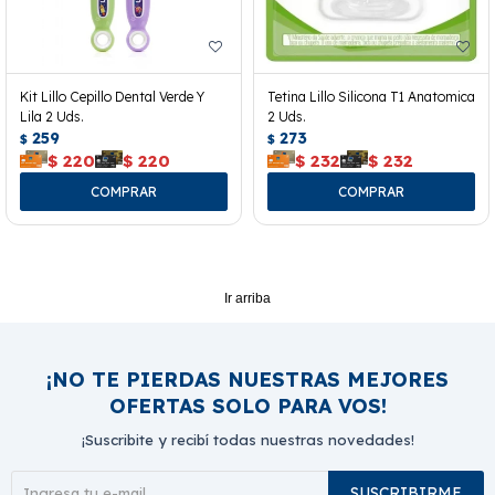
Kit Lillo Cepillo Dental Verde Y
Tetina Lillo Silicona T1 Anatomica
Lila 2 Uds.
2 Uds.
259
273
$
$
$
220
$
220
$
232
$
232
Ir arriba
¡NO TE PIERDAS NUESTRAS MEJORES
OFERTAS SOLO PARA VOS!
¡Suscribite y recibí todas nuestras novedades!
SUSCRIBIRME