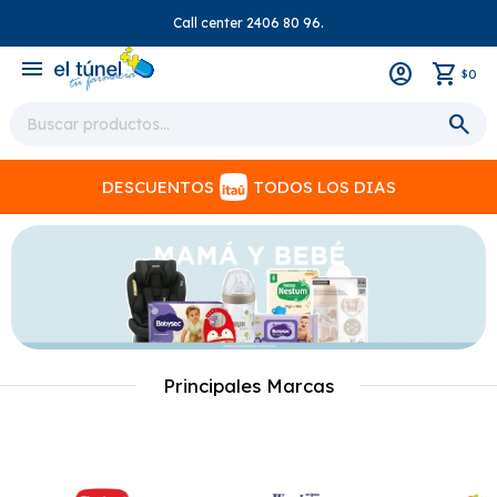
Call center 2406 80 96.
close
menu
0
$
DESCUENTOS
TODOS LOS DIAS
Principales Marcas