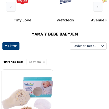
Tiny Love
Wetclean
Avenue M
MAMÁ Y BEBÉ BABYJEM
Recomendados
Filtrando por:
Babyjem