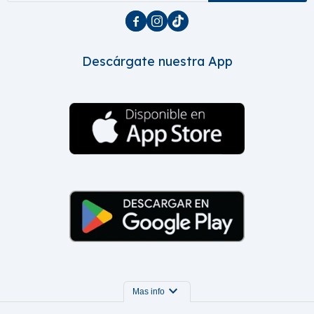



Descárgate nuestra App
expand_more
Mas info