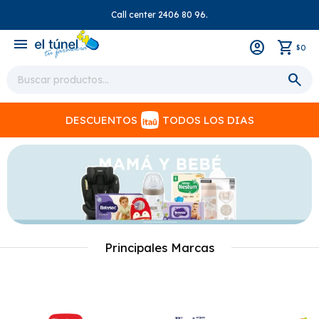
Call center 2406 80 96.
close
menu
0
$
DESCUENTOS
TODOS LOS DIAS
Principales Marcas