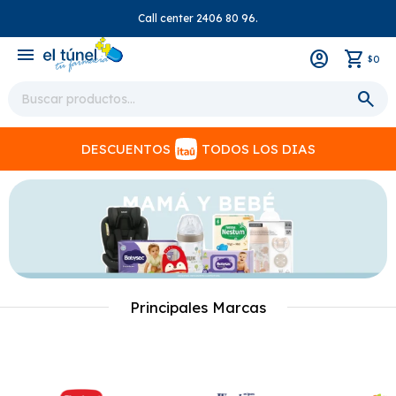
Call center 2406 80 96.
close
menu
0
$
DESCUENTOS
TODOS LOS DIAS
Principales Marcas