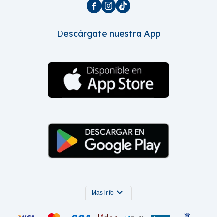



Descárgate nuestra App
expand_more
Mas info