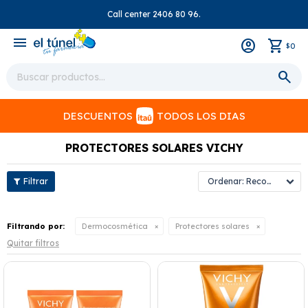
Call center 2406 80 96.
close
menu
0
$
DESCUENTOS
TODOS LOS DIAS
PROTECTORES SOLARES VICHY
Recomendados
Filtrando por:
Dermocosmética
Protectores solares
Quitar filtros