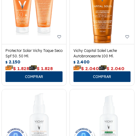
Protector Solar Vichy Toque Seco
Vichy Capital Soleil Leche
Spf 50. 50 Ml.
Autobronceante 100 Ml.
2.150
2.400
$
$
$
1.828
$
1.828
$
2.040
$
2.040