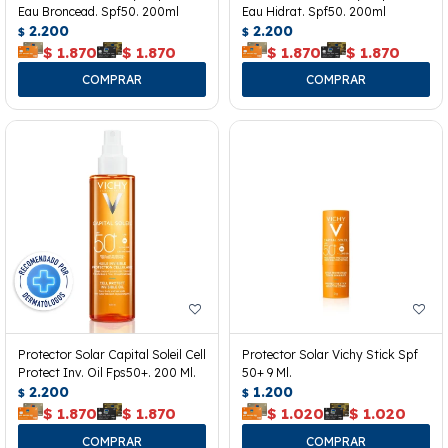
Eau Broncead. Spf50. 200ml
Eau Hidrat. Spf50. 200ml
2.200
2.200
$
$
$
1.870
$
1.870
$
1.870
$
1.870
Protector Solar Capital Soleil Cell
Protector Solar Vichy Stick Spf
Protect Inv. Oil Fps50+. 200 Ml.
50+ 9 Ml.
2.200
1.200
$
$
$
1.870
$
1.870
$
1.020
$
1.020