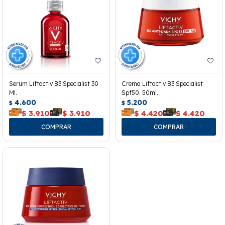
Serum Liftactiv B3 Specialist 30
Crema Liftactiv B3 Specialist
Ml.
Spf50. 50ml.
4.600
5.200
$
$
$
3.910
$
3.910
$
4.420
$
4.420