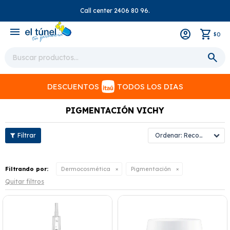
Call center 2406 80 96.
close
menu
0
$
DESCUENTOS
TODOS LOS DIAS
PIGMENTACIÓN VICHY
Recomendados
Filtrando por:
Dermocosmética
Pigmentación
Quitar filtros