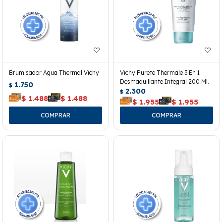
Brumisador Agua Thermal Vichy
Vichy Purete Thermale 3 En 1
Desmaquillante Integral 200 Ml.
1.750
$
2.300
$
$
1.488
$
1.488
$
1.955
$
1.955