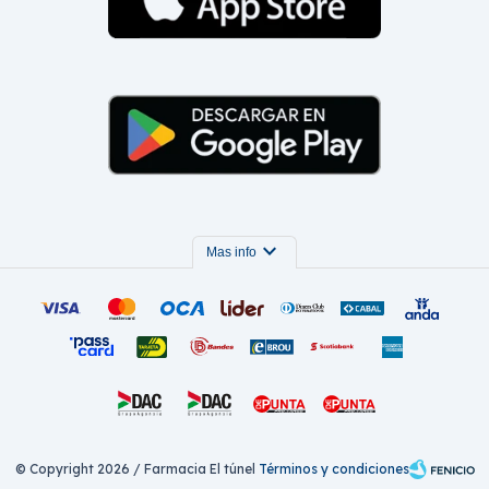
expand_more
Mas info
© Copyright 2026 / Farmacia El túnel
Términos y condiciones