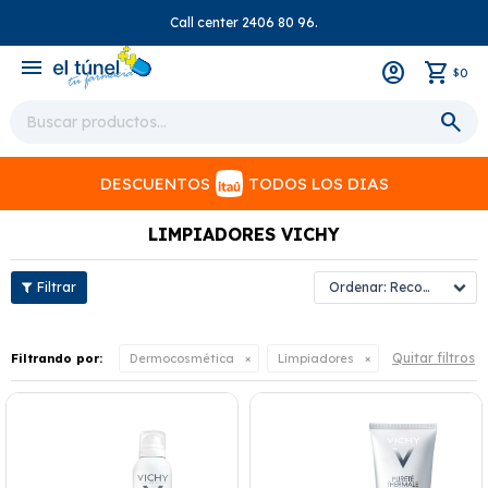
Call center 2406 80 96.
close
menu
0
$
DESCUENTOS
TODOS LOS DIAS
LIMPIADORES VICHY
Recomendados
Quitar filtros
Filtrando por:
Dermocosmética
Limpiadores