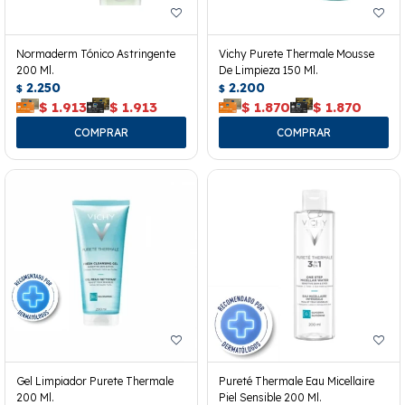
Normaderm Tónico Astringente
Vichy Purete Thermale Mousse
200 Ml.
De Limpieza 150 Ml.
2.250
2.200
$
$
$
1.913
$
1.913
$
1.870
$
1.870
Gel Limpiador Purete Thermale
Pureté Thermale Eau Micellaire
200 Ml.
Piel Sensible 200 Ml.