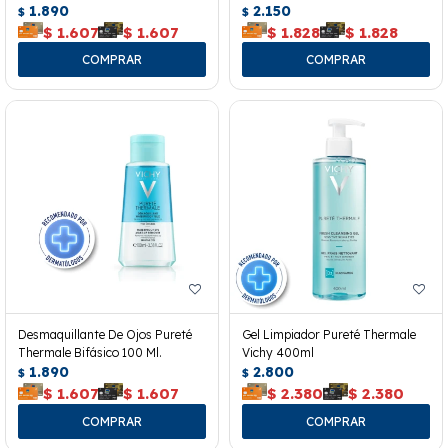
1.890
2.150
$
$
$
1.607
$
1.607
$
1.828
$
1.828
Desmaquillante De Ojos Pureté
Gel Limpiador Pureté Thermale
Thermale Bifásico 100 Ml.
Vichy 400ml
1.890
2.800
$
$
$
1.607
$
1.607
$
2.380
$
2.380