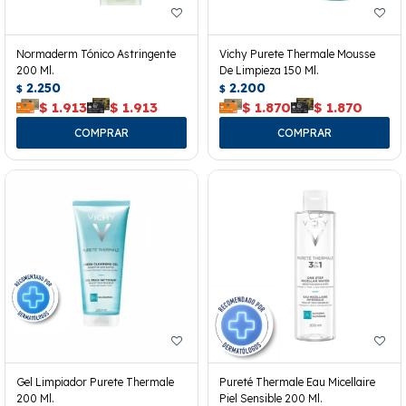
Normaderm Tónico Astringente
Vichy Purete Thermale Mousse
200 Ml.
De Limpieza 150 Ml.
2.250
2.200
$
$
$
1.913
$
1.913
$
1.870
$
1.870
Gel Limpiador Purete Thermale
Pureté Thermale Eau Micellaire
200 Ml.
Piel Sensible 200 Ml.