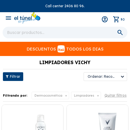
Call center 2406 80 96.
close
menu
0
$
DESCUENTOS
TODOS LOS DIAS
LIMPIADORES VICHY
Recomendados
Quitar filtros
Filtrando por:
Dermocosmética
Limpiadores