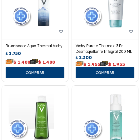
Brumisador Agua Thermal Vichy
Vichy Purete Thermale 3 En 1
Desmaquillante Integral 200 Ml.
1.750
$
2.300
$
$
1.488
$
1.488
$
1.955
$
1.955