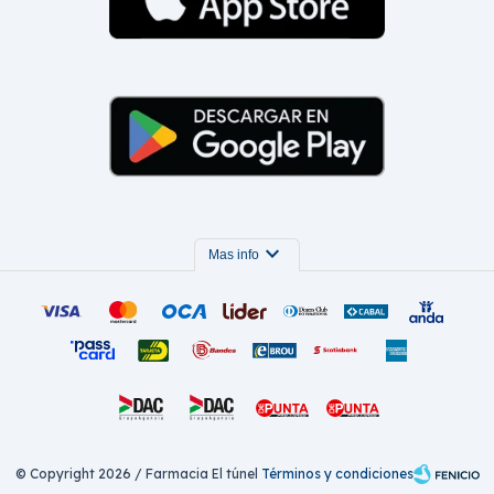
expand_more
Mas info
© Copyright 2026 / Farmacia El túnel
Términos y condiciones