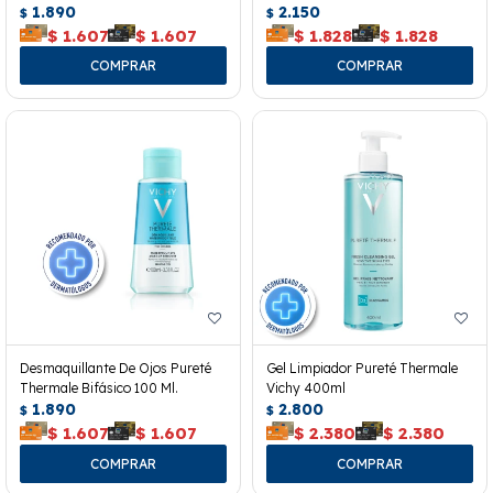
1.890
2.150
$
$
$
1.607
$
1.607
$
1.828
$
1.828
Desmaquillante De Ojos Pureté
Gel Limpiador Pureté Thermale
Thermale Bifásico 100 Ml.
Vichy 400ml
1.890
2.800
$
$
$
1.607
$
1.607
$
2.380
$
2.380