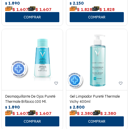
1.890
2.150
$
$
$
1.607
$
1.607
$
1.828
$
1.828
Desmaquillante De Ojos Pureté
Gel Limpiador Pureté Thermale
Thermale Bifásico 100 Ml.
Vichy 400ml
1.890
2.800
$
$
$
1.607
$
1.607
$
2.380
$
2.380