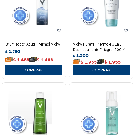
Brumisador Agua Thermal Vichy
Vichy Purete Thermale 3 En 1
Desmaquillante Integral 200 Ml.
1.750
$
2.300
$
$
1.488
$
1.488
$
1.955
$
1.955