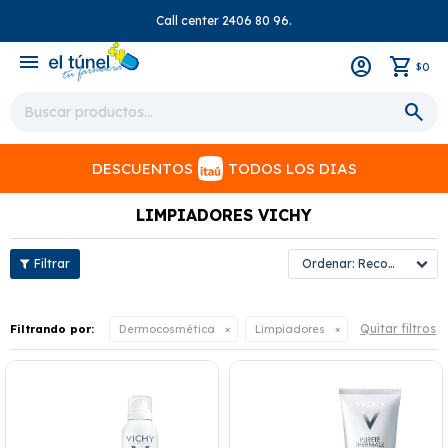
Call center 2406 80 96.
close
menu
0
$
DESCUENTOS
TODOS LOS DIAS
LIMPIADORES VICHY
Recomendados
Quitar filtros
Filtrando por:
Dermocosmética
Limpiadores