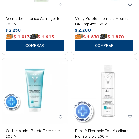
Normaderm Tónico Astringente
Vichy Purete Thermale Mousse
200 Ml.
De Limpieza 150 Ml.
2.250
2.200
$
$
$
1.913
$
1.913
$
1.870
$
1.870
Gel Limpiador Purete Thermale
Pureté Thermale Eau Micellaire
200 Ml.
Piel Sensible 200 Ml.