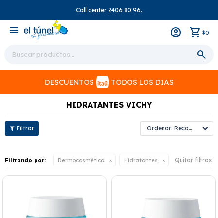
Call center 2406 80 96.
close
menu
0
$
DESCUENTOS
TODOS LOS DIAS
HIDRATANTES VICHY
Recomendados
Quitar filtros
Filtrando por:
Dermocosmética
Hidratantes