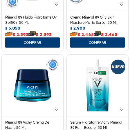
Mineral 89 Fluído Hidratante Uv
Crema Mineral 89 Oily Skin
Spf50+. 50 Ml.
Moisture Matte Sorbet 50 Ml.
3.050
2.900
$
$
$
2.593
$
2.593
$
2.465
$
2.465
Mineral 89 Vichy Crema De
Serum Hidratante Vichy Mineral
Noche 50 Ml.
89 Refill Booster 50 Ml.