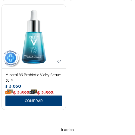
Mineral 89 Probiotic Vichy Serum
30 Ml.
3.050
$
$
2.593
$
2.593
Ir arriba