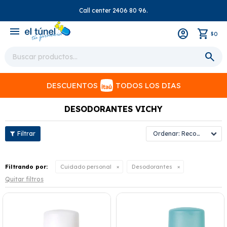
Call center 2406 80 96.
close
menu
0
$
DESCUENTOS
TODOS LOS DIAS
DESODORANTES VICHY
Recomendados
Filtrando por:
Cuidado personal
Desodorantes
Quitar filtros