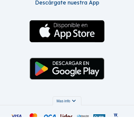
Descárgate nuestra App
expand_more
Mas info