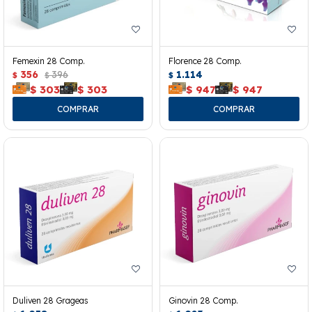
Femexin 28 Comp.
Florence 28 Comp.
356
396
1.114
$
$
$
$
303
$
303
$
947
$
947
Duliven 28 Grageas
Ginovin 28 Comp.