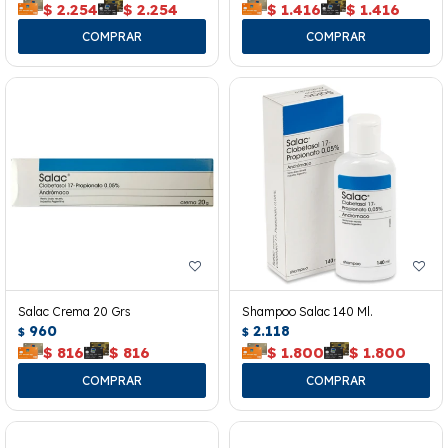
$
2.254
$
2.254
$
1.416
$
1.416
Salac Crema 20 Grs
Shampoo Salac 140 Ml.
960
2.118
$
$
$
816
$
816
$
1.800
$
1.800