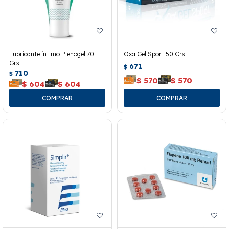
Lubricante íntimo Plenogel 70
Oxa Gel Sport 50 Grs.
Grs.
671
$
710
$
$
570
$
570
$
604
$
604