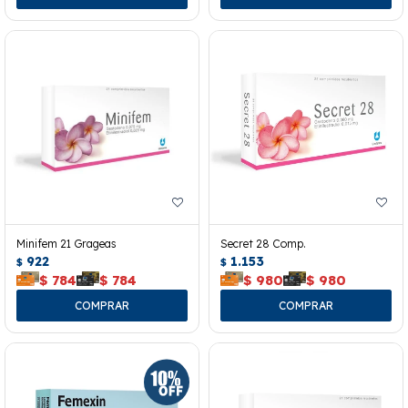
Minifem 21 Grageas
Secret 28 Comp.
922
1.153
$
$
$
784
$
784
$
980
$
980