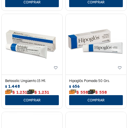
Betasalic Ungüento 15 Ml.
Hipoglós Pomada 50 Grs.
1.448
656
$
$
$
1.231
$
1.231
$
558
$
558