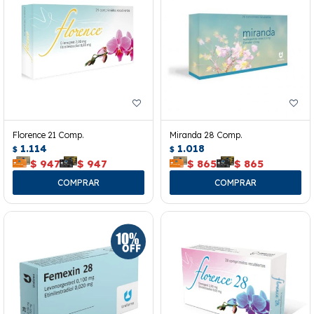
Florence 21 Comp.
Miranda 28 Comp.
1.114
1.018
$
$
$
947
$
947
$
865
$
865