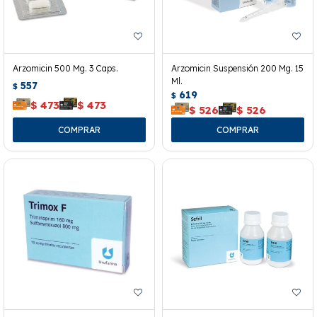
Arzomicin 500 Mg. 3 Caps.
Arzomicin Suspensión 200 Mg. 15
Ml.
557
$
619
$
$
473
$
473
$
526
$
526