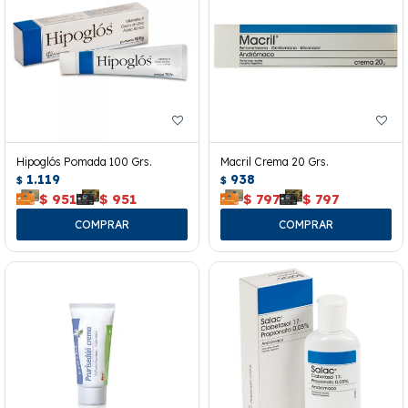
Hipoglós Pomada 100 Grs.
Macril Crema 20 Grs.
1.119
938
$
$
$
951
$
951
$
797
$
797