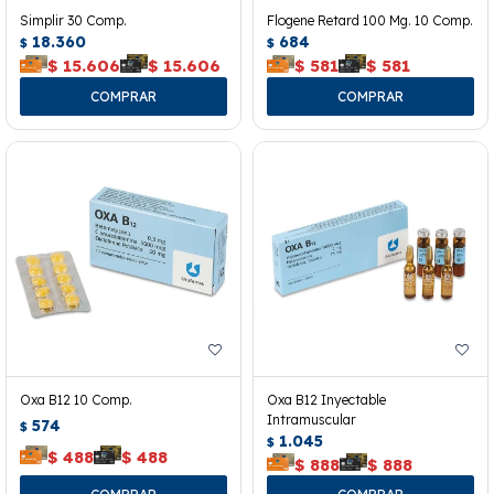
Simplir 30 Comp.
Flogene Retard 100 Mg. 10 Comp.
18.360
684
$
$
$
15.606
$
15.606
$
581
$
581
Oxa B12 10 Comp.
Oxa B12 Inyectable
Intramuscular
574
$
1.045
$
$
488
$
488
$
888
$
888