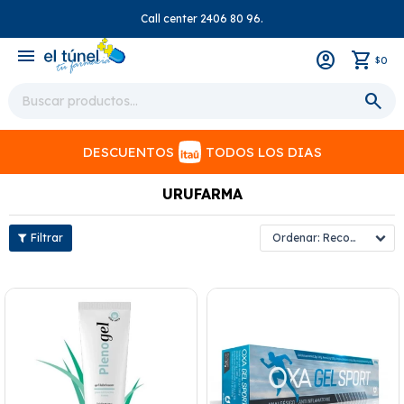
Call center 2406 80 96.
close
menu
0
$
DESCUENTOS
TODOS LOS DIAS
URUFARMA
Recomendados