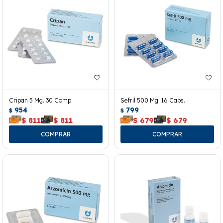
Cripan 5 Mg. 30 Comp
Sefril 500 Mg. 16 Caps.
954
799
$
$
$
811
$
811
$
679
$
679