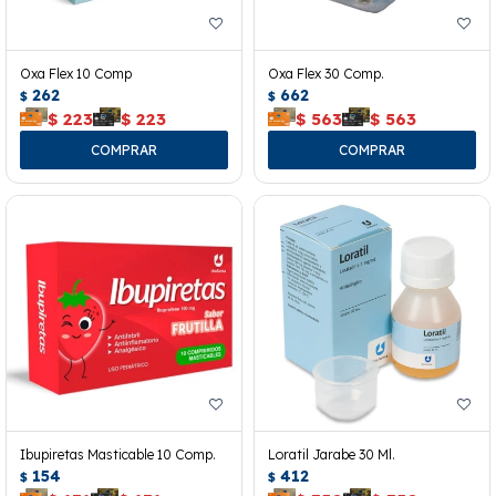
Oxa Flex 10 Comp
Oxa Flex 30 Comp.
262
662
$
$
$
223
$
223
$
563
$
563
Ibupiretas Masticable 10 Comp.
Loratil Jarabe 30 Ml.
154
412
$
$