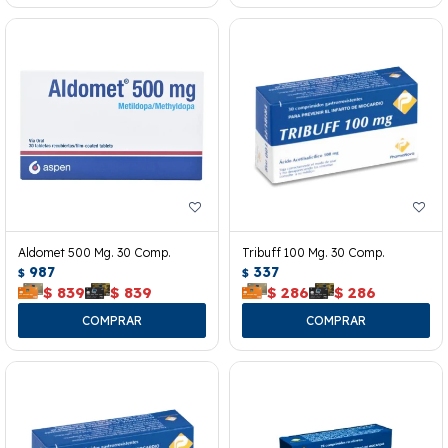
Aldomet 500 Mg. 30 Comp.
Tribuff 100 Mg. 30 Comp.
987
337
$
$
$
839
$
839
$
286
$
286