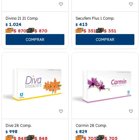
Divina 21 21 Comp.
Secufem Plus 1 Comp.
1.024
413
$
$
$
870
$
870
$
351
$
351
Diva 28 Comp.
Carmin 28 Comp.
998
829
$
$
$
848
$
848
$
705
$
705