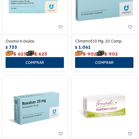
Ovumix 6 óvulos
Climatrof 10 Mg. 20 Comp.
733
1.061
$
$
$
623
$
623
$
902
$
902