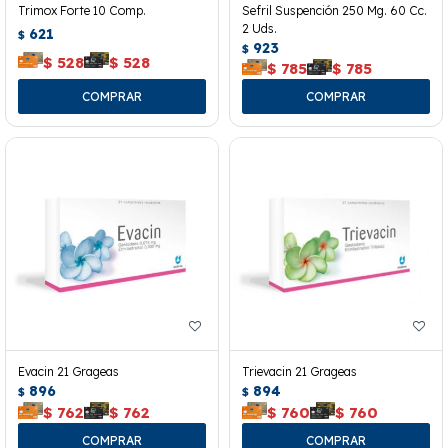
Trimox Forte 10 Comp.
Sefril Suspención 250 Mg. 60 Cc.
2 Uds.
621
$
923
$
$
528
$
528
$
785
$
785
Evacin 21 Grageas
Trievacin 21 Grageas
896
894
$
$
$
762
$
762
$
760
$
760