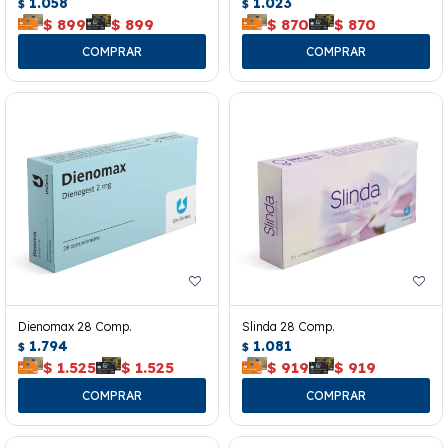
1.058
1.023
$
$
$
899
$
899
$
870
$
870
Dienomax 28 Comp.
Slinda 28 Comp.
1.794
1.081
$
$
$
1.525
$
1.525
$
919
$
919