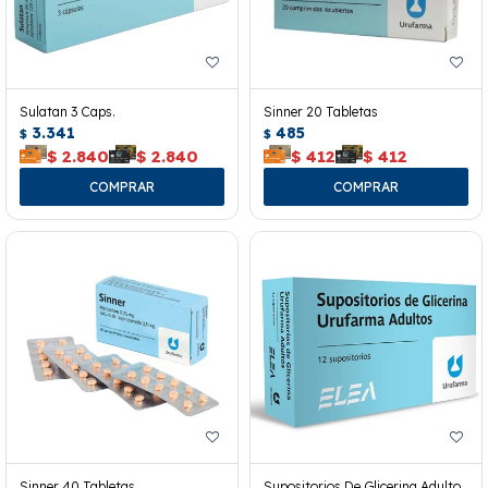
Sulatan 3 Caps.
Sinner 20 Tabletas
3.341
485
$
$
$
2.840
$
2.840
$
412
$
412
Sinner 40 Tabletas
Supositorios De Glicerina Adulto