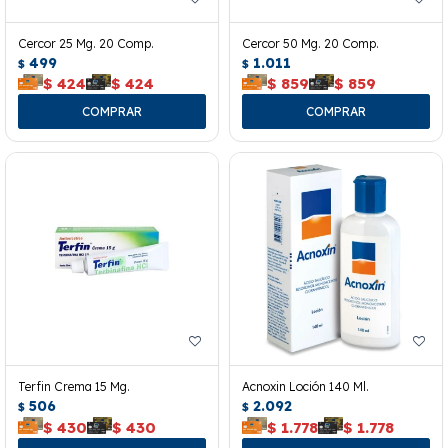
Cercor 25 Mg. 20 Comp.
Cercor 50 Mg. 20 Comp.
499
1.011
$
$
$
424
$
424
$
859
$
859
Terfin Crema 15 Mg.
Acnoxin Loción 140 Ml.
506
2.092
$
$
$
430
$
430
$
1.778
$
1.778