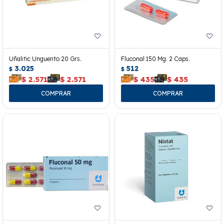
Uñalitic Unguento 20 Grs.
Fluconal 150 Mg. 2 Caps.
3.025
512
$
$
$
2.571
$
2.571
$
435
$
435