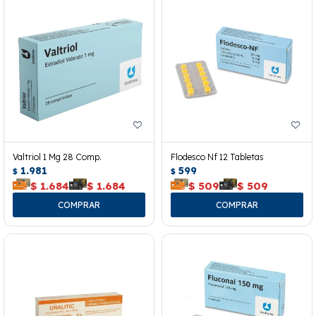
Valtriol 1 Mg 28 Comp.
Flodesco Nf 12 Tabletas
1.981
599
$
$
$
1.684
$
1.684
$
509
$
509