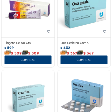
Flogene Gel 50 Grs.
Oxa Gesic 20 Comp.
599
432
$
$
$
509
$
509
$
367
$
367