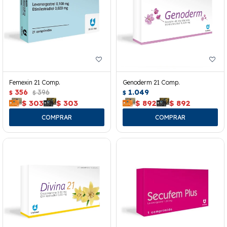
Femexin 21 Comp.
Genoderm 21 Comp.
356
396
1.049
$
$
$
$
303
$
303
$
892
$
892