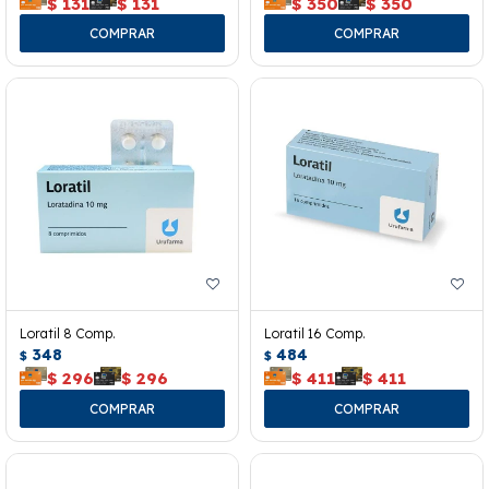
$
131
$
131
$
350
$
350
Loratil 8 Comp.
Loratil 16 Comp.
348
484
$
$
$
296
$
296
$
411
$
411