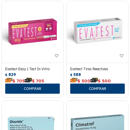
Evatest Easy 1 Test In Vitro
Evatest Tiras Reactivas
829
588
$
$
$
705
$
705
$
500
$
500