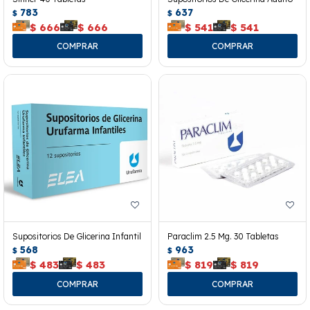
783
637
$
$
$
666
$
666
$
541
$
541
Supositorios De Glicerina Infantil
Paraclim 2.5 Mg. 30 Tabletas
568
963
$
$
$
483
$
483
$
819
$
819