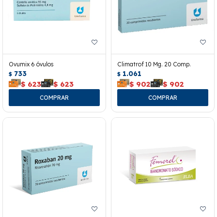
Ovumix 6 óvulos
Climatrof 10 Mg. 20 Comp.
733
1.061
$
$
$
623
$
623
$
902
$
902