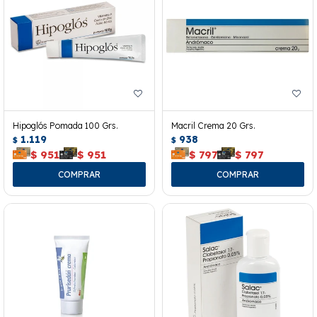
Hipoglós Pomada 100 Grs.
Macril Crema 20 Grs.
1.119
938
$
$
$
951
$
951
$
797
$
797