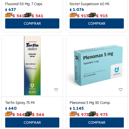
Fluconal 50 Mg. 7 Caps.
Nistat Suspension 60 Ml.
637
1.076
$
$
$
541
$
541
$
915
$
915
Terfin Spray 75 Ml.
Plenomax 5 Mg 30 Comp.
640
1.145
$
$
$
544
$
544
$
973
$
973