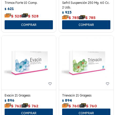
Trimox Forte 10 Comp.
Sefril Suspención 250 Mg. 60 Cc.
2 Uds.
621
$
923
$
$
528
$
528
$
785
$
785
Evacin 21 Grageas
Trievacin 21 Grageas
896
894
$
$
$
762
$
762
$
760
$
760