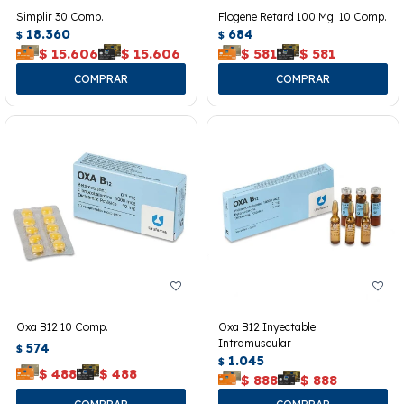
Simplir 30 Comp.
Flogene Retard 100 Mg. 10 Comp.
18.360
684
$
$
$
15.606
$
15.606
$
581
$
581
Oxa B12 10 Comp.
Oxa B12 Inyectable
Intramuscular
574
$
1.045
$
$
488
$
488
$
888
$
888