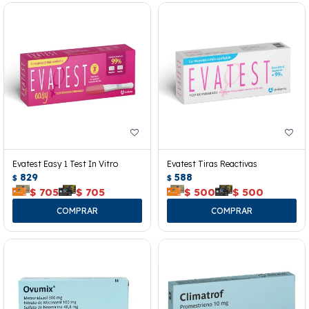
Evatest Easy 1 Test In Vitro
Evatest Tiras Reactivas
829
588
$
$
$
705
$
705
$
500
$
500