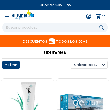
Call center 2406 80 96.
close
menu
0
$
DESCUENTOS
TODOS LOS DIAS
URUFARMA
Recomendados