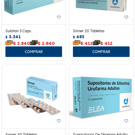
Sulatan 3 Caps.
Sinner 20 Tabletas
3.341
485
$
$
$
2.840
$
2.840
$
412
$
412
Sinner 40 Tabletas
Supositorios De Glicerina Adulto