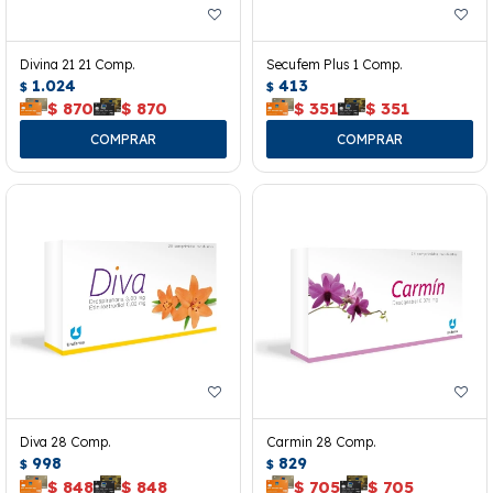
Divina 21 21 Comp.
Secufem Plus 1 Comp.
1.024
413
$
$
$
870
$
870
$
351
$
351
Diva 28 Comp.
Carmin 28 Comp.
998
829
$
$
$
848
$
848
$
705
$
705