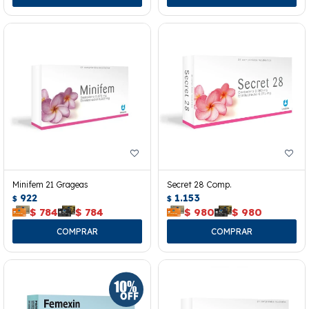
Minifem 21 Grageas
Secret 28 Comp.
922
1.153
$
$
$
784
$
784
$
980
$
980