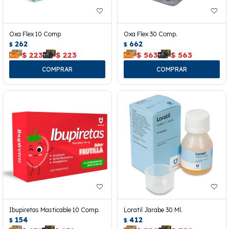
Oxa Flex 10 Comp
Oxa Flex 30 Comp.
262
662
$
$
$
223
$
223
$
563
$
563
Ibupiretas Masticable 10 Comp.
Loratil Jarabe 30 Ml.
154
412
$
$