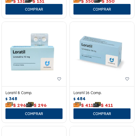
$
131
$
131
$
350
$
350
Loratil 8 Comp.
Loratil 16 Comp.
348
484
$
$
$
296
$
296
$
411
$
411