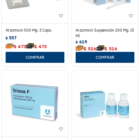
Arzomicin 500 Mg. 3 Caps.
Arzomicin Suspensión 200 Mg. 15
Ml.
557
$
619
$
$
473
$
473
$
526
$
526