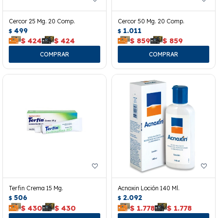
Cercor 25 Mg. 20 Comp.
Cercor 50 Mg. 20 Comp.
499
1.011
$
$
$
424
$
424
$
859
$
859
Terfin Crema 15 Mg.
Acnoxin Loción 140 Ml.
506
2.092
$
$
$
430
$
430
$
1.778
$
1.778