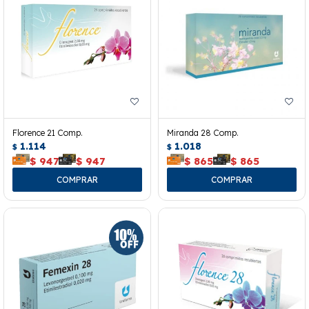
Florence 21 Comp.
Miranda 28 Comp.
1.114
1.018
$
$
$
947
$
947
$
865
$
865