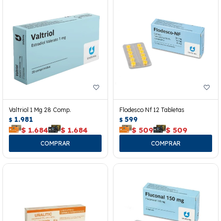
Valtriol 1 Mg 28 Comp.
Flodesco Nf 12 Tabletas
1.981
599
$
$
$
1.684
$
1.684
$
509
$
509