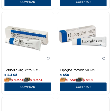
Betasalic Ungüento 15 Ml.
Hipoglós Pomada 50 Grs.
1.448
656
$
$
$
1.231
$
1.231
$
558
$
558