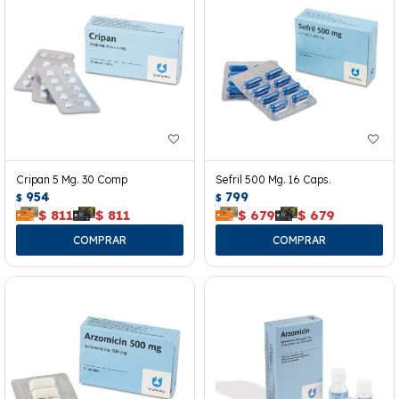
Cripan 5 Mg. 30 Comp
Sefril 500 Mg. 16 Caps.
954
799
$
$
$
811
$
811
$
679
$
679