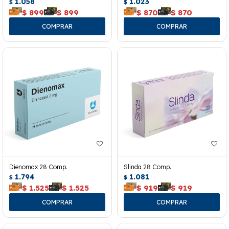
1.058
1.023
$
$
$
899
$
899
$
870
$
870
Dienomax 28 Comp.
Slinda 28 Comp.
1.794
1.081
$
$
$
1.525
$
1.525
$
919
$
919