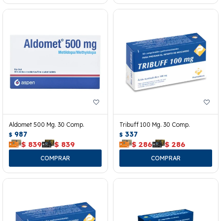
Aldomet 500 Mg. 30 Comp.
Tribuff 100 Mg. 30 Comp.
987
337
$
$
$
839
$
839
$
286
$
286