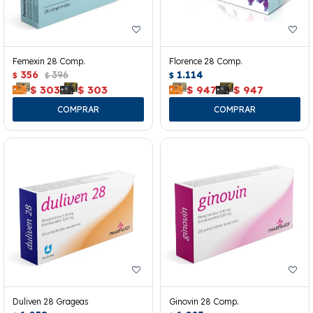
Femexin 28 Comp.
Florence 28 Comp.
356
396
1.114
$
$
$
$
303
$
303
$
947
$
947
Duliven 28 Grageas
Ginovin 28 Comp.