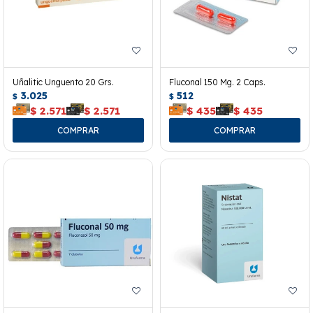
Uñalitic Unguento 20 Grs.
Fluconal 150 Mg. 2 Caps.
3.025
512
$
$
$
2.571
$
2.571
$
435
$
435