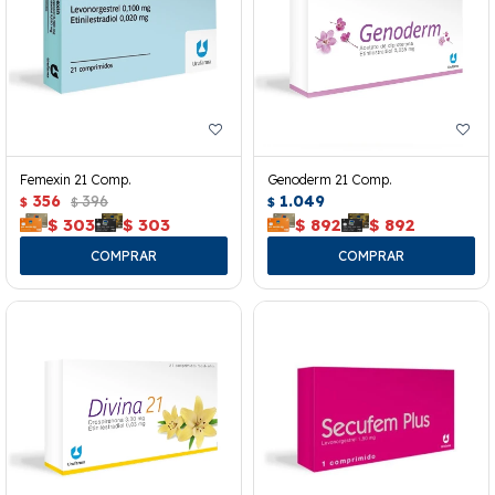
Femexin 21 Comp.
Genoderm 21 Comp.
356
396
1.049
$
$
$
$
303
$
303
$
892
$
892