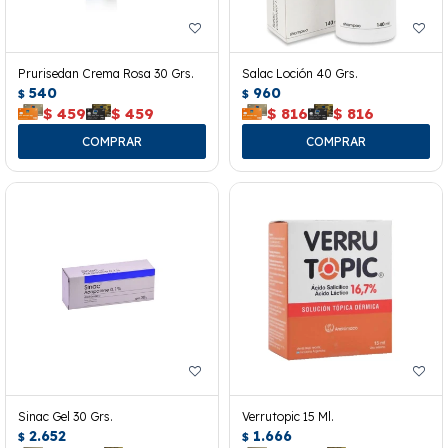
Prurisedan Crema Rosa 30 Grs.
Salac Loción 40 Grs.
540
960
$
$
$
459
$
459
$
816
$
816
Sinac Gel 30 Grs.
Verrutopic 15 Ml.
2.652
1.666
$
$