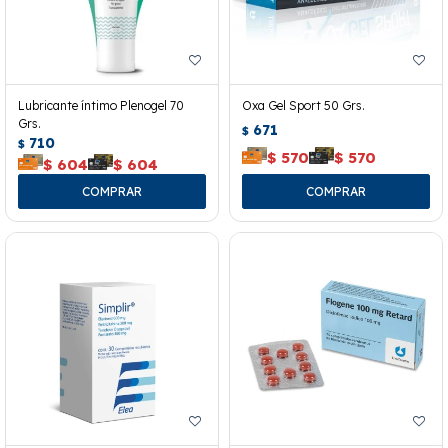
Lubricante íntimo Plenogel 70
Oxa Gel Sport 50 Grs.
Grs.
671
$
710
$
$
570
$
570
$
604
$
604