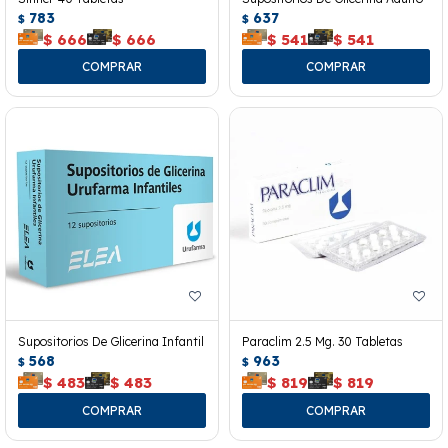
783
637
$
$
$
666
$
666
$
541
$
541
Supositorios De Glicerina Infantil
Paraclim 2.5 Mg. 30 Tabletas
568
963
$
$
$
483
$
483
$
819
$
819