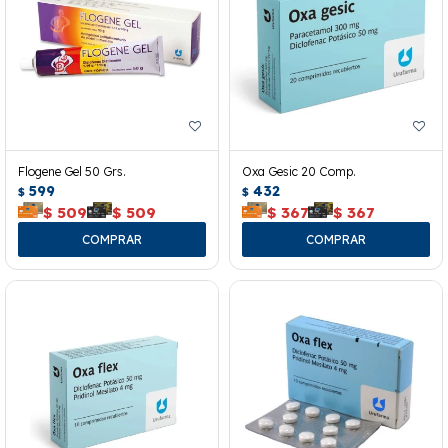
Flogene Gel 50 Grs.
Oxa Gesic 20 Comp.
599
432
$
$
$
509
$
509
$
367
$
367