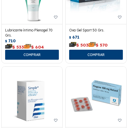
Lubricante íntimo Plenogel 70
Oxa Gel Sport 50 Grs.
Grs.
671
$
710
$
$
503
$
570
$
533
$
604