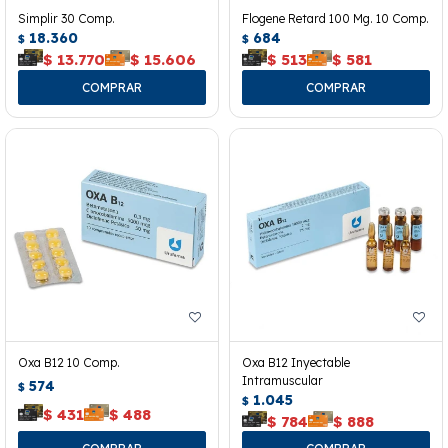
Simplir 30 Comp.
Flogene Retard 100 Mg. 10 Comp.
18.360
684
$
$
$
13.770
$
15.606
$
513
$
581
Oxa B12 10 Comp.
Oxa B12 Inyectable
Intramuscular
574
$
1.045
$
$
431
$
488
$
784
$
888