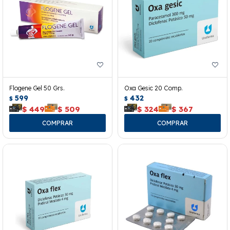
Flogene Gel 50 Grs.
Oxa Gesic 20 Comp.
599
432
$
$
$
449
$
509
$
324
$
367