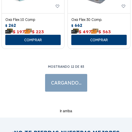
Oxa Flex 10 Comp
Oxa Flex 30 Comp.
262
662
$
$
$
197
$
223
$
497
$
563
MOSTRANDO
12
DE
83
Ir arriba