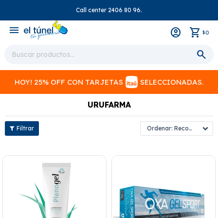
Call center 2406 80 96.
close
menu
0
$
HOY! 25% OFF CON TARJETAS
SELECCIONADAS.
URUFARMA
Recomendados