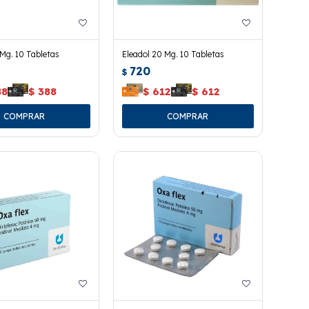
 Mg. 10 Tabletas
Eleadol 20 Mg. 10 Tabletas
720
$
88
$
388
$
612
$
612