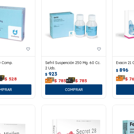
0 Comp.
Sefril Suspención 250 Mg. 60 Cc.
Evacin 21 
2 Uds.
896
$
923
$
$
528
$
7
$
785
$
785