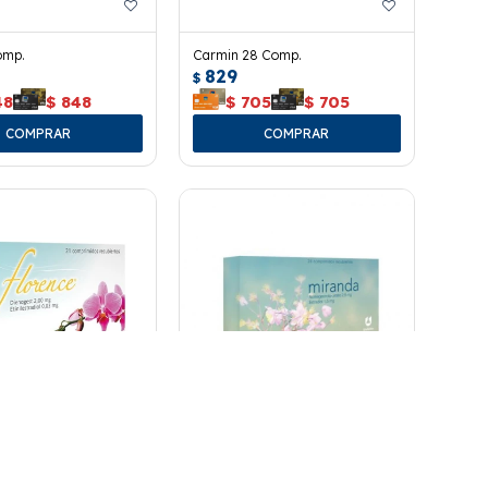
omp.
Carmin 28 Comp.
829
$
48
$
848
$
705
$
705
1 Comp.
Miranda 28 Comp.
1.018
$