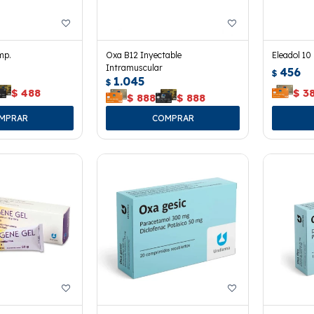
mp.
Oxa B12 Inyectable
Eleadol 10
Intramuscular
456
$
1.045
$
$
488
$
3
$
888
$
888