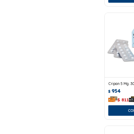
Cripan 5 Mg. 
954
$
$
811