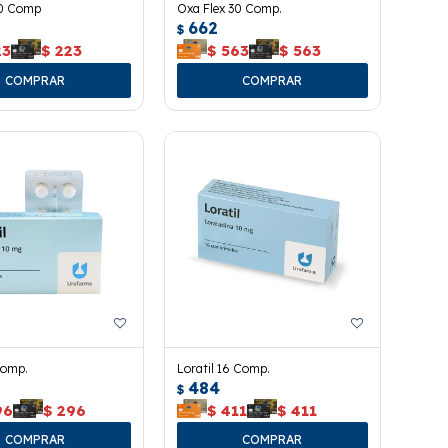
10 Comp
Oxa Flex 30 Comp.
662
$
23
$
223
$
563
$
563
Comp.
Loratil 16 Comp.
484
$
96
$
296
$
411
$
411