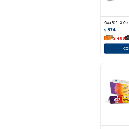
Oxa B12 10 Co
574
$
$
488