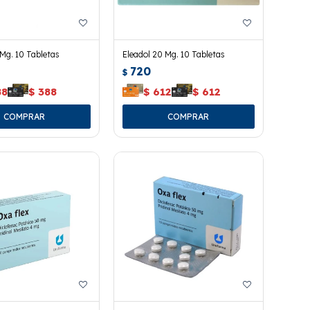
 Mg. 10 Tabletas
Eleadol 20 Mg. 10 Tabletas
720
$
88
$
388
$
612
$
612