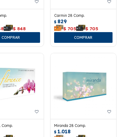
omp.
Carmin 28 Comp.
829
$
48
$
848
$
705
$
705
1 Comp.
Miranda 28 Comp.
1.018
$