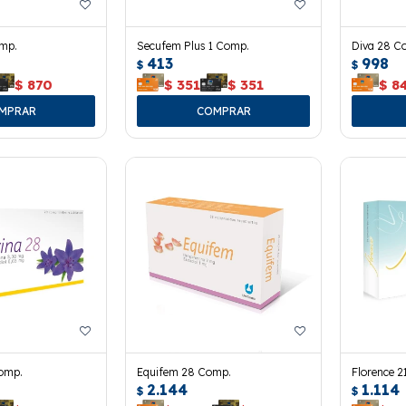
omp.
Secufem Plus 1 Comp.
Diva 28 C
413
998
$
$
$
870
$
351
$
351
$
8
Comp.
Equifem 28 Comp.
Florence 2
2.144
1.114
$
$