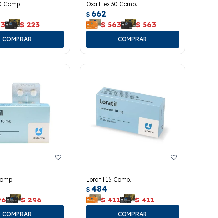
10 Comp
Oxa Flex 30 Comp.
662
$
23
$
223
$
563
$
563
Comp.
Loratil 16 Comp.
484
$
96
$
296
$
411
$
411