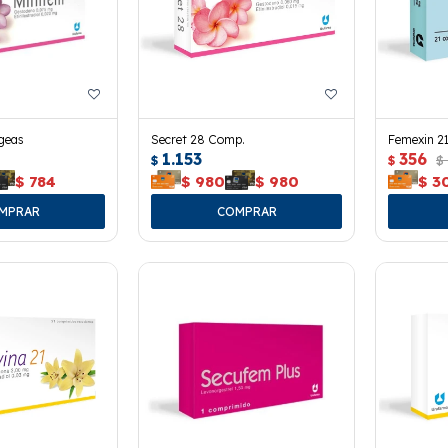
geas
Secret 28 Comp.
Femexin 2
1.153
356
$
$
$
$
784
$
980
$
980
$
3