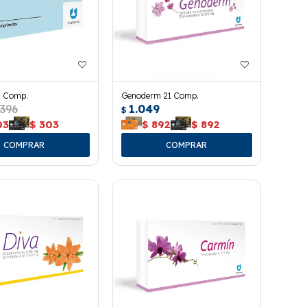
1 Comp.
Genoderm 21 Comp.
396
1.049
$
03
$
303
$
892
$
892