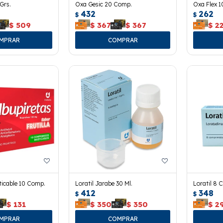
Grs.
Oxa Gesic 20 Comp.
Oxa Flex 
432
262
$
$
$
509
$
367
$
367
$
2
ticable 10 Comp.
Loratil Jarabe 30 Ml.
Loratil 8 
412
348
$
$
$
131
$
350
$
350
$
2