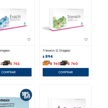
Grageas
Trievacin 21 Grageas
894
$
62
$
762
$
760
$
760