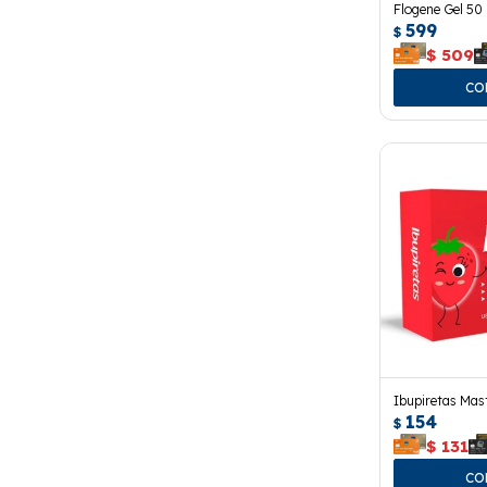
Flogene Gel 50 
599
$
$
509
Ibupiretas Mas
154
$
$
131