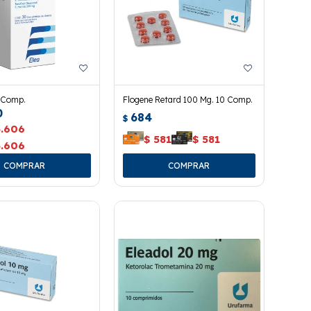
0 Comp.
Flogene Retard 100 Mg. 10 Comp.
0
684
$
5.606
$
581
$
581
5.606