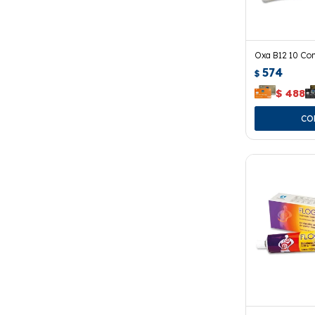
Oxa B12 10 Co
574
$
$
488