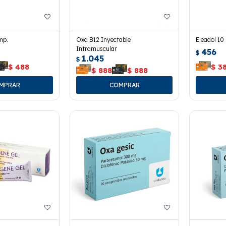
mp.
Oxa B12 Inyectable
Eleadol 10
Intramuscular
456
$
1.045
$
$
488
$
3
$
888
$
888