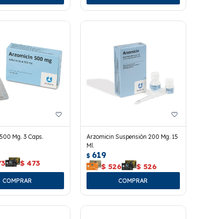
500 Mg. 3 Caps.
Arzomicin Suspensión 200 Mg. 15
Ml.
619
$
73
$
473
$
526
$
526