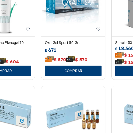
mo Plenogel 70
Oxa Gel Sport 50 Grs.
Simplir 3
18.36
$
671
$
$
1
$
570
$
570
$
604
$
1