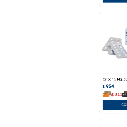
Cripan 5 Mg. 
954
$
$
811