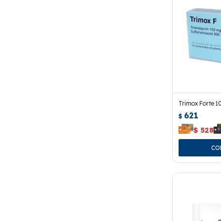
Trimox Forte 1
621
$
$
528