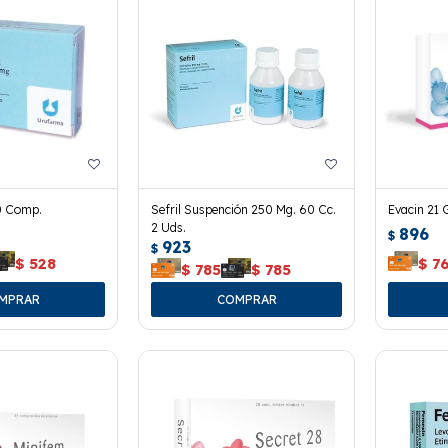
0 Comp.
Sefril Suspención 250 Mg. 60 Cc.
Evacin 21 
2 Uds.
896
$
923
$
$
528
$
7
$
785
$
785