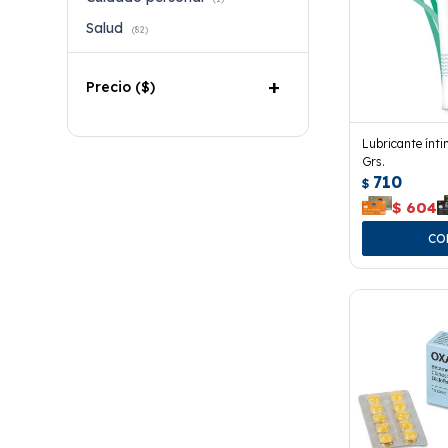
Salud
(82)
Precio
($)
Lubricante ínti
Grs.
710
$
$
604