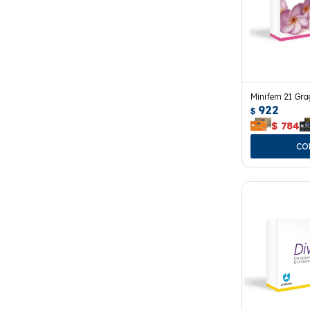
Minifem 21 Gra
922
$
$
784