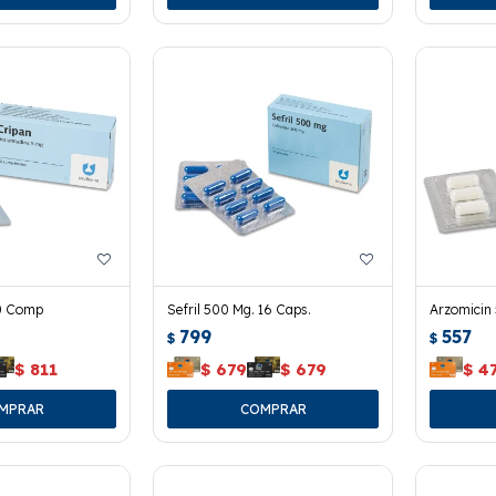
30 Comp
Sefril 500 Mg. 16 Caps.
Arzomicin 
799
557
$
$
$
811
$
679
$
679
$
4