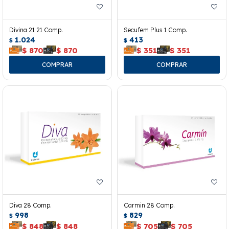
Divina 21 21 Comp.
Secufem Plus 1 Comp.
1.024
413
$
$
$
870
$
870
$
351
$
351
Diva 28 Comp.
Carmin 28 Comp.
998
829
$
$
$
848
$
848
$
705
$
705