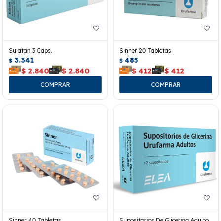
Sulatan 3 Caps.
Sinner 20 Tabletas
3.341
485
$
$
$
2.840
$
2.840
$
412
$
412
Sinner 40 Tabletas
Supositorios De Glicerina Adulto