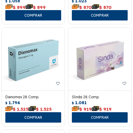
1.058
1.023
$
$
$
899
$
899
$
870
$
870
Dienomax 28 Comp.
Slinda 28 Comp.
1.794
1.081
$
$
$
1.525
$
1.525
$
919
$
919