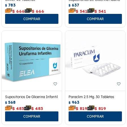
783
637
$
$
$
666
$
666
$
541
$
541
Supositorios De Glicerina Infantil
Paraclim 2.5 Mg. 30 Tabletas
568
963
$
$
$
483
$
483
$
819
$
819