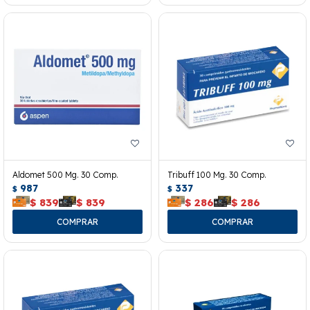
Aldomet 500 Mg. 30 Comp.
Tribuff 100 Mg. 30 Comp.
987
337
$
$
$
839
$
839
$
286
$
286