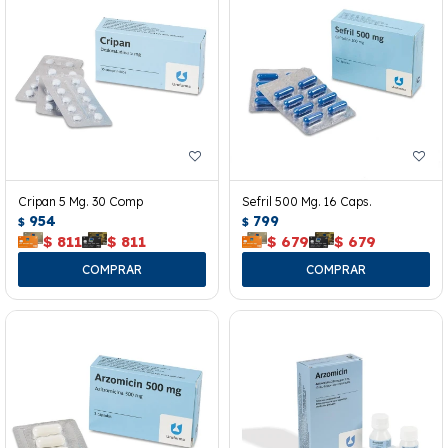
Cripan 5 Mg. 30 Comp
Sefril 500 Mg. 16 Caps.
954
799
$
$
$
811
$
811
$
679
$
679