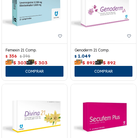
Femexin 21 Comp.
Genoderm 21 Comp.
356
396
1.049
$
$
$
$
303
$
303
$
892
$
892