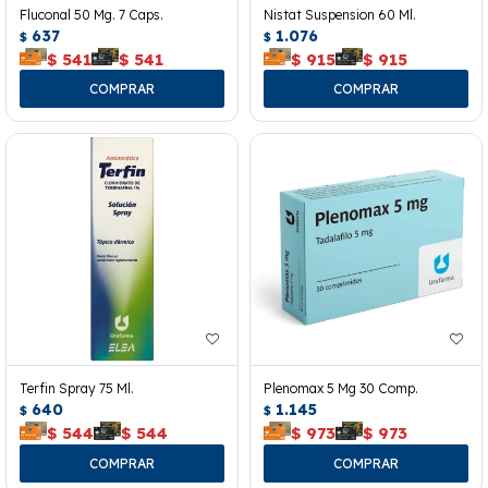
Fluconal 50 Mg. 7 Caps.
Nistat Suspension 60 Ml.
637
1.076
$
$
$
541
$
541
$
915
$
915
Terfin Spray 75 Ml.
Plenomax 5 Mg 30 Comp.
640
1.145
$
$
$
544
$
544
$
973
$
973