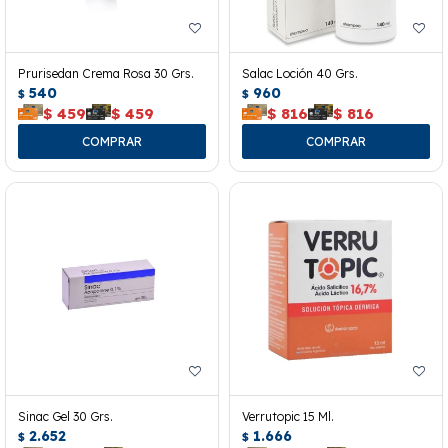
Prurisedan Crema Rosa 30 Grs.
Salac Loción 40 Grs.
540
960
$
$
$
459
$
459
$
816
$
816
Sinac Gel 30 Grs.
Verrutopic 15 Ml.
2.652
1.666
$
$