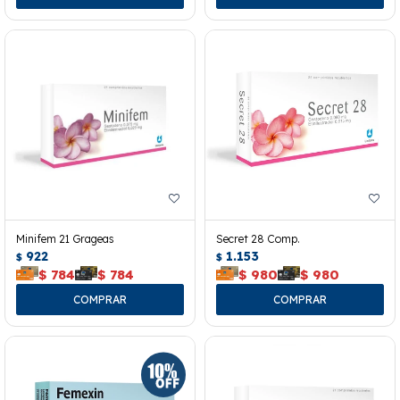
Minifem 21 Grageas
Secret 28 Comp.
922
1.153
$
$
$
784
$
784
$
980
$
980