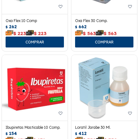
Oxa Flex 10 Comp
Oxa Flex 30 Comp.
262
662
$
$
$
223
$
223
$
563
$
563
Ibupiretas Masticable 10 Comp.
Loratil Jarabe 30 Ml.
154
412
$
$