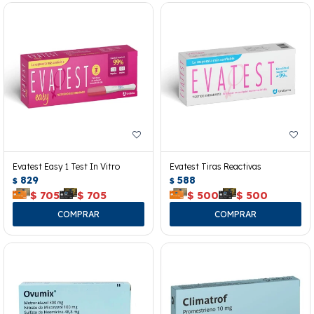
Evatest Easy 1 Test In Vitro
Evatest Tiras Reactivas
829
588
$
$
$
705
$
705
$
500
$
500