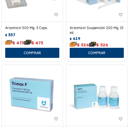
Arzomicin 500 Mg. 3 Caps.
Arzomicin Suspensión 200 Mg. 15
Ml.
557
$
619
$
$
473
$
473
$
526
$
526