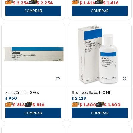
$
2.254
$
2.254
$
1.416
$
1.416
Salac Crema 20 Grs
Shampoo Salac 140 Ml.
960
2.118
$
$
$
816
$
816
$
1.800
$
1.800