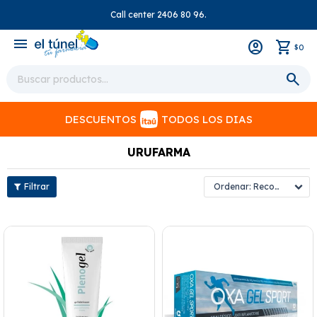
Call center 2406 80 96.
close
menu
0
$
DESCUENTOS
TODOS LOS DIAS
URUFARMA
Recomendados