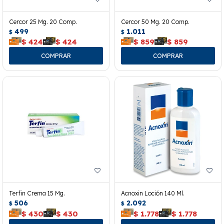
Cercor 25 Mg. 20 Comp.
Cercor 50 Mg. 20 Comp.
499
1.011
$
$
$
424
$
424
$
859
$
859
Terfin Crema 15 Mg.
Acnoxin Loción 140 Ml.
506
2.092
$
$
$
430
$
430
$
1.778
$
1.778