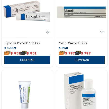
Hipoglós Pomada 100 Grs.
Macril Crema 20 Grs.
1.119
938
$
$
$
951
$
951
$
797
$
797