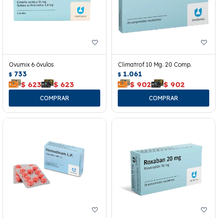
Ovumix 6 óvulos
Climatrof 10 Mg. 20 Comp.
733
1.061
$
$
$
623
$
623
$
902
$
902