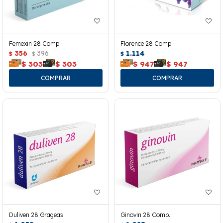
Femexin 28 Comp.
Florence 28 Comp.
356
396
1.114
$
$
$
$
303
$
303
$
947
$
947
Duliven 28 Grageas
Ginovin 28 Comp.