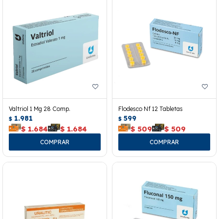
Valtriol 1 Mg 28 Comp.
Flodesco Nf 12 Tabletas
1.981
599
$
$
$
1.684
$
1.684
$
509
$
509