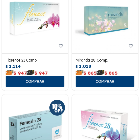
Florence 21 Comp.
Miranda 28 Comp.
1.114
1.018
$
$
$
947
$
947
$
865
$
865