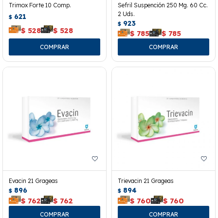
Trimox Forte 10 Comp.
Sefril Suspención 250 Mg. 60 Cc.
2 Uds.
621
$
923
$
$
528
$
528
$
785
$
785
Evacin 21 Grageas
Trievacin 21 Grageas
896
894
$
$
$
762
$
762
$
760
$
760