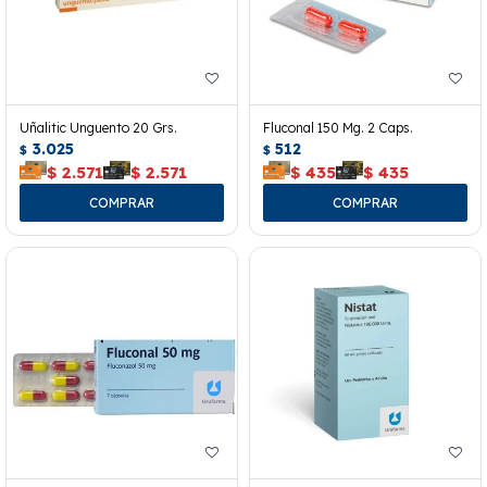
Uñalitic Unguento 20 Grs.
Fluconal 150 Mg. 2 Caps.
3.025
512
$
$
$
2.571
$
2.571
$
435
$
435