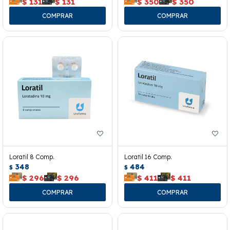
$
131
$
131
$
350
$
350
Loratil 8 Comp.
Loratil 16 Comp.
348
484
$
$
$
296
$
296
$
411
$
411