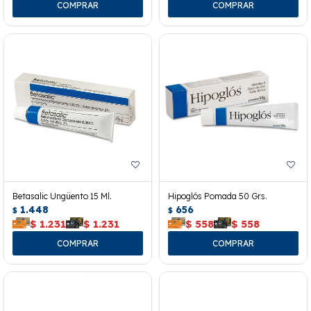
Betasalic Ungüento 15 Ml.
Hipoglós Pomada 50 Grs.
1.448
656
$
$
$
1.231
$
1.231
$
558
$
558