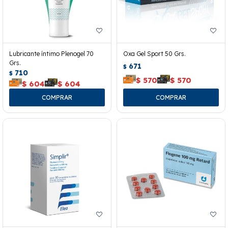
Lubricante íntimo Plenogel 70
Oxa Gel Sport 50 Grs.
Grs.
671
$
710
$
$
570
$
570
$
604
$
604