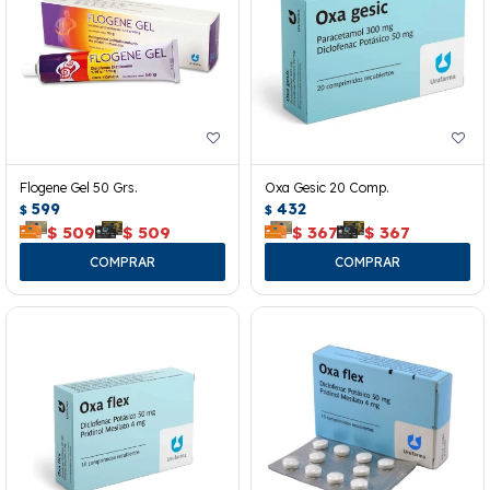
Flogene Gel 50 Grs.
Oxa Gesic 20 Comp.
599
432
$
$
$
509
$
509
$
367
$
367