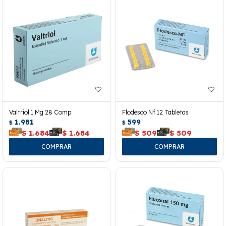
Valtriol 1 Mg 28 Comp.
Flodesco Nf 12 Tabletas
1.981
599
$
$
$
1.684
$
1.684
$
509
$
509