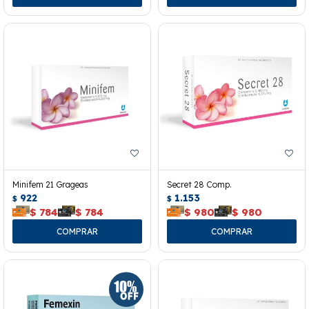
Minifem 21 Grageas
Secret 28 Comp.
922
1.153
$
$
$
784
$
784
$
980
$
980