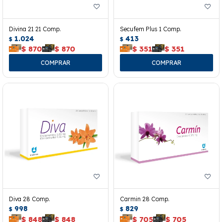
Divina 21 21 Comp.
Secufem Plus 1 Comp.
1.024
413
$
$
$
870
$
870
$
351
$
351
Diva 28 Comp.
Carmin 28 Comp.
998
829
$
$
$
848
$
848
$
705
$
705