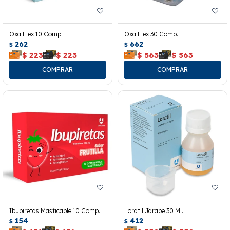
Oxa Flex 10 Comp
Oxa Flex 30 Comp.
262
662
$
$
$
223
$
223
$
563
$
563
Ibupiretas Masticable 10 Comp.
Loratil Jarabe 30 Ml.
154
412
$
$