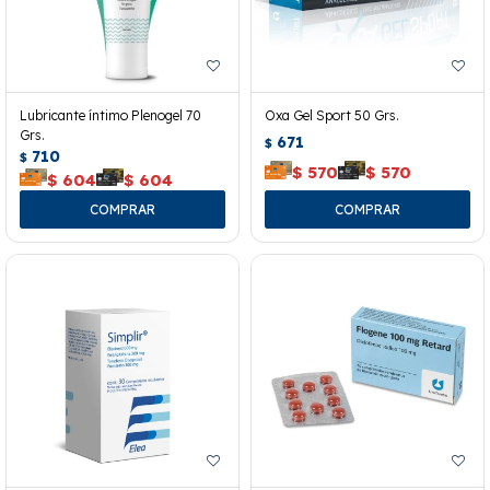
Lubricante íntimo Plenogel 70
Oxa Gel Sport 50 Grs.
Grs.
671
$
710
$
$
570
$
570
$
604
$
604