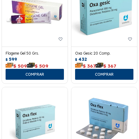
Flogene Gel 50 Grs.
Oxa Gesic 20 Comp.
599
432
$
$
$
509
$
509
$
367
$
367