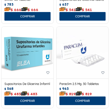
783
637
$
$
$
666
$
666
$
541
$
541
Supositorios De Glicerina Infantil
Paraclim 2.5 Mg. 30 Tabletas
568
963
$
$
$
483
$
483
$
819
$
819