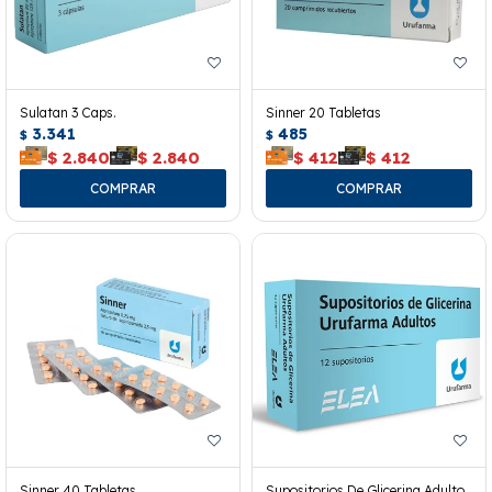
Sulatan 3 Caps.
Sinner 20 Tabletas
3.341
485
$
$
$
2.840
$
2.840
$
412
$
412
Sinner 40 Tabletas
Supositorios De Glicerina Adulto