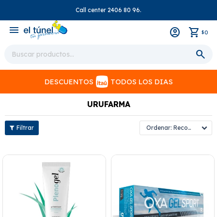
Call center 2406 80 96.
close
menu
0
$
DESCUENTOS
TODOS LOS DIAS
URUFARMA
Recomendados