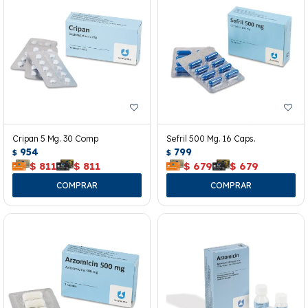
Cripan 5 Mg. 30 Comp
Sefril 500 Mg. 16 Caps.
954
799
$
$
$
811
$
811
$
679
$
679