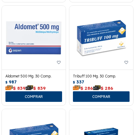
Aldomet 500 Mg. 30 Comp.
Tribuff 100 Mg. 30 Comp.
987
337
$
$
$
839
$
839
$
286
$
286