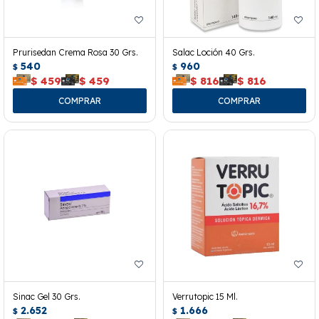
Prurisedan Crema Rosa 30 Grs.
Salac Loción 40 Grs.
540
960
$
$
$
459
$
459
$
816
$
816
Sinac Gel 30 Grs.
Verrutopic 15 Ml.
2.652
1.666
$
$