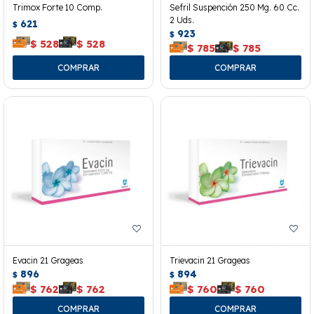
Trimox Forte 10 Comp.
Sefril Suspención 250 Mg. 60 Cc.
2 Uds.
621
$
923
$
$
528
$
528
$
785
$
785
Evacin 21 Grageas
Trievacin 21 Grageas
896
894
$
$
$
762
$
762
$
760
$
760