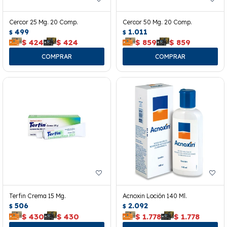
Cercor 25 Mg. 20 Comp.
Cercor 50 Mg. 20 Comp.
499
1.011
$
$
$
424
$
424
$
859
$
859
Terfin Crema 15 Mg.
Acnoxin Loción 140 Ml.
506
2.092
$
$
$
430
$
430
$
1.778
$
1.778