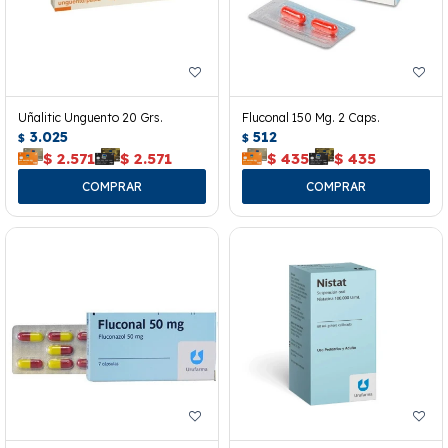
Uñalitic Unguento 20 Grs.
Fluconal 150 Mg. 2 Caps.
3.025
512
$
$
$
2.571
$
2.571
$
435
$
435