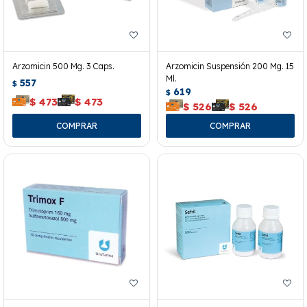
Arzomicin 500 Mg. 3 Caps.
Arzomicin Suspensión 200 Mg. 15
Ml.
557
$
619
$
$
473
$
473
$
526
$
526