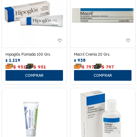
Hipoglós Pomada 100 Grs.
Macril Crema 20 Grs.
1.119
938
$
$
$
951
$
951
$
797
$
797