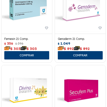
Femexin 21 Comp.
Genoderm 21 Comp.
356
396
1.049
$
$
$
$
303
$
303
$
892
$
892