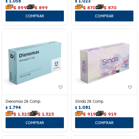
1.058
1.023
$
$
$
899
$
899
$
870
$
870
Dienomax 28 Comp.
Slinda 28 Comp.
1.794
1.081
$
$
$
1.525
$
1.525
$
919
$
919