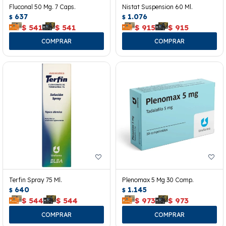
Fluconal 50 Mg. 7 Caps.
Nistat Suspension 60 Ml.
637
1.076
$
$
$
541
$
541
$
915
$
915
Terfin Spray 75 Ml.
Plenomax 5 Mg 30 Comp.
640
1.145
$
$
$
544
$
544
$
973
$
973