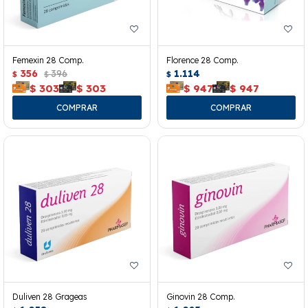
Femexin 28 Comp.
Florence 28 Comp.
356
396
1.114
$
$
$
$
303
$
303
$
947
$
947
Duliven 28 Grageas
Ginovin 28 Comp.