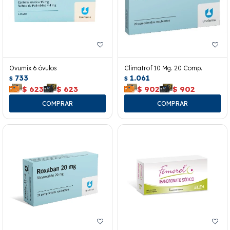
Ovumix 6 óvulos
Climatrof 10 Mg. 20 Comp.
733
1.061
$
$
$
623
$
623
$
902
$
902