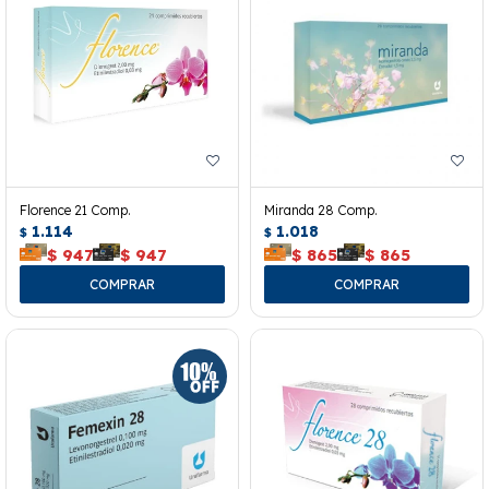
Florence 21 Comp.
Miranda 28 Comp.
1.114
1.018
$
$
$
947
$
947
$
865
$
865