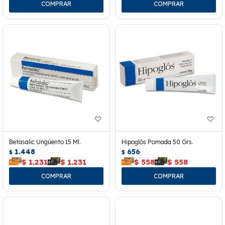
Betasalic Ungüento 15 Ml.
Hipoglós Pomada 50 Grs.
1.448
656
$
$
$
1.231
$
1.231
$
558
$
558