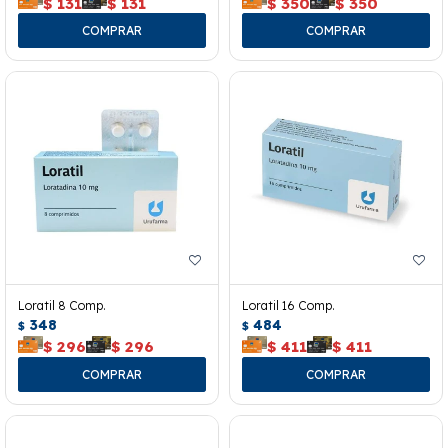
$
131
$
131
$
350
$
350
Loratil 8 Comp.
Loratil 16 Comp.
348
484
$
$
$
296
$
296
$
411
$
411