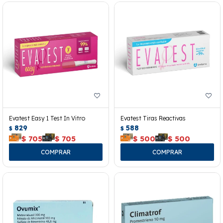
Evatest Easy 1 Test In Vitro
Evatest Tiras Reactivas
829
588
$
$
$
705
$
705
$
500
$
500