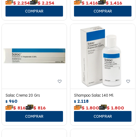
$
2.254
$
2.254
$
1.416
$
1.416
Salac Crema 20 Grs
Shampoo Salac 140 Ml.
960
2.118
$
$
$
816
$
816
$
1.800
$
1.800