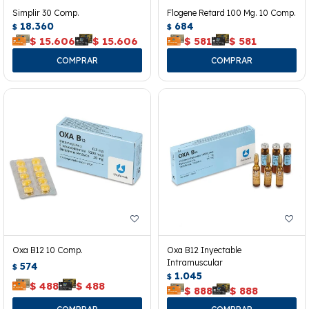
Simplir 30 Comp.
Flogene Retard 100 Mg. 10 Comp.
18.360
684
$
$
$
15.606
$
15.606
$
581
$
581
Oxa B12 10 Comp.
Oxa B12 Inyectable
Intramuscular
574
$
1.045
$
$
488
$
488
$
888
$
888