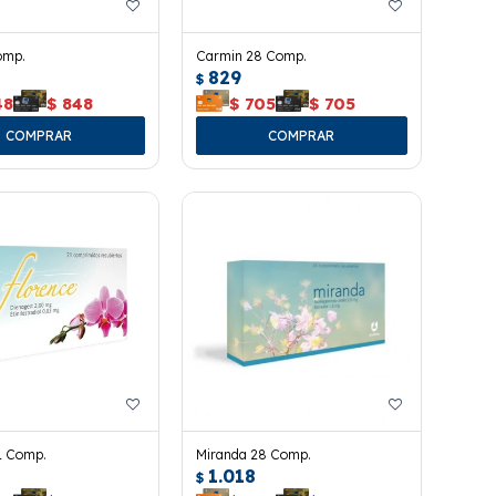
omp.
Carmin 28 Comp.
829
$
48
$
848
$
705
$
705
1 Comp.
Miranda 28 Comp.
1.018
$