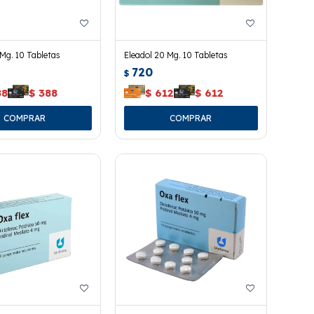
 Mg. 10 Tabletas
Eleadol 20 Mg. 10 Tabletas
720
$
88
$
388
$
612
$
612