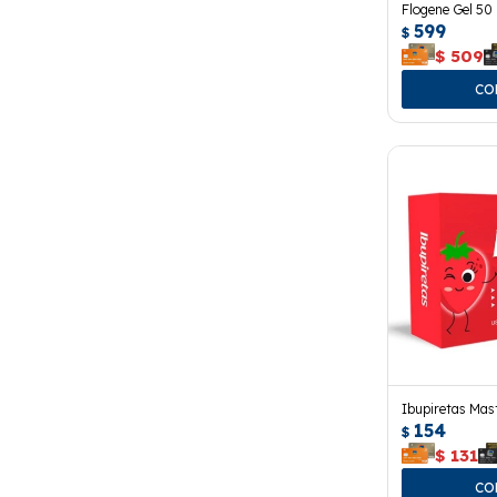
Flogene Gel 50 
599
$
$
509
Ibupiretas Mas
154
$
$
131