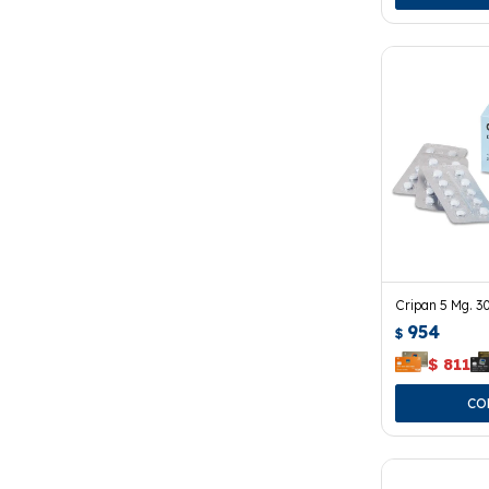
Cripan 5 Mg. 
954
$
$
811