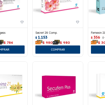
geas
Secret 28 Comp.
Femexin 2
1.153
356
$
$
$
$
784
$
980
$
980
$
3