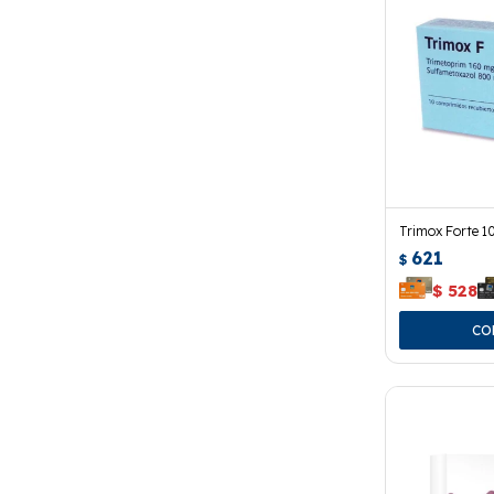
Trimox Forte 1
621
$
$
528