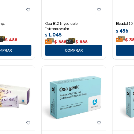
mp.
Oxa B12 Inyectable
Eleadol 10
Intramuscular
456
$
1.045
$
$
488
$
3
$
888
$
888