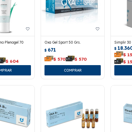
mo Plenogel 70
Oxa Gel Sport 50 Grs.
Simplir 3
18.36
$
671
$
$
1
$
570
$
570
$
604
$
1