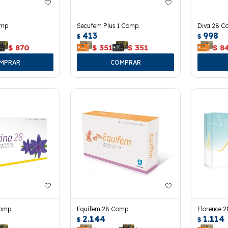
omp.
Secufem Plus 1 Comp.
Diva 28 C
413
998
$
$
$
870
$
351
$
351
$
8
Comp.
Equifem 28 Comp.
Florence 2
2.144
1.114
$
$