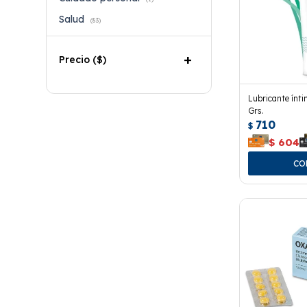
Salud
(83)
Precio
($)
Lubricante ínti
Grs.
710
$
$
604