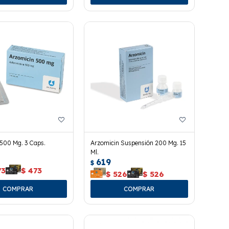
500 Mg. 3 Caps.
Arzomicin Suspensión 200 Mg. 15
Ml.
619
$
73
$
473
$
526
$
526