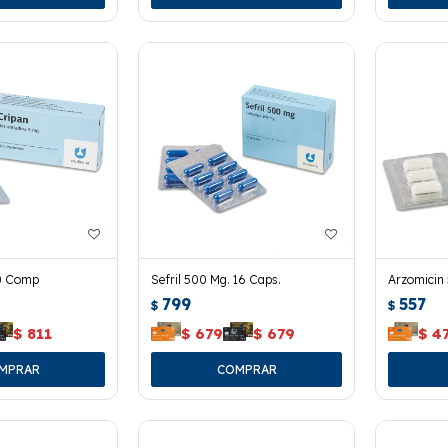
30 Comp
Sefril 500 Mg. 16 Caps.
Arzomicin 
799
557
$
$
$
811
$
679
$
679
$
4