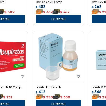
Grs.
Oxa Gesic 20 Comp.
Oxa Flex 
432
262
$
$
$
509
$
367
$
367
$
2
ticable 10 Comp.
Loratil Jarabe 30 Ml.
Loratil 8 
412
348
$
$
$
131
$
350
$
350
$
2