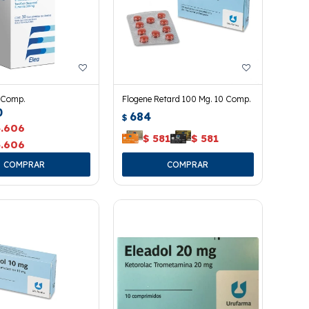
0 Comp.
Flogene Retard 100 Mg. 10 Comp.
0
684
$
5.606
$
581
$
581
5.606