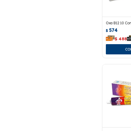
Oxa B12 10 Co
574
$
$
488