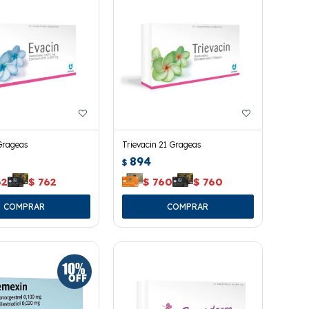
Grageas
Trievacin 21 Grageas
894
$
62
$
762
$
760
$
760