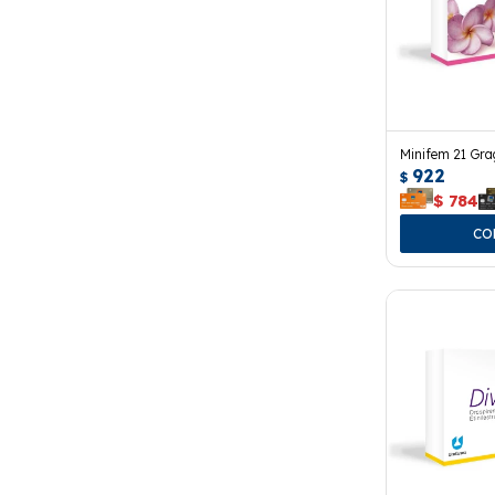
Minifem 21 Gra
922
$
$
784