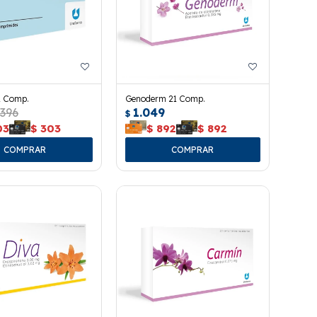
1 Comp.
Genoderm 21 Comp.
396
1.049
$
03
$
303
$
892
$
892