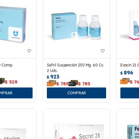
0 Comp.
Sefril Suspención 250 Mg. 60 Cc.
Evacin 21 
2 Uds.
896
$
923
$
$
528
$
7
$
785
$
785