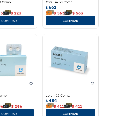
10 Comp
Oxa Flex 30 Comp.
662
$
23
$
223
$
563
$
563
Comp.
Loratil 16 Comp.
484
$
96
$
296
$
411
$
411