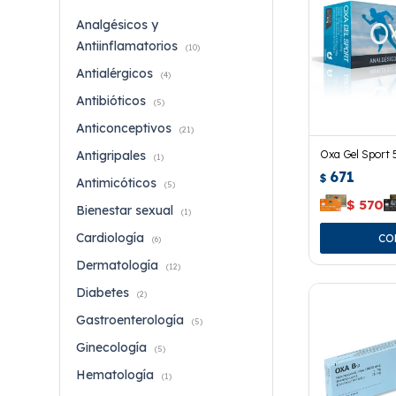
Analgésicos y
Antiinflamatorios
(10)
Antialérgicos
(4)
Antibióticos
(5)
Anticonceptivos
(21)
Oxa Gel Sport 
Antigripales
(1)
671
$
Antimicóticos
(5)
$
570
Bienestar sexual
(1)
Cardiología
(6)
Dermatología
(12)
Diabetes
(2)
Gastroenterología
(5)
Ginecología
(5)
Hematología
(1)