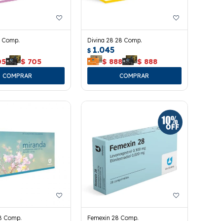
 Comp.
Divina 28 28 Comp.
1.045
$
05
$
705
$
888
$
888
8 Comp.
Femexin 28 Comp.