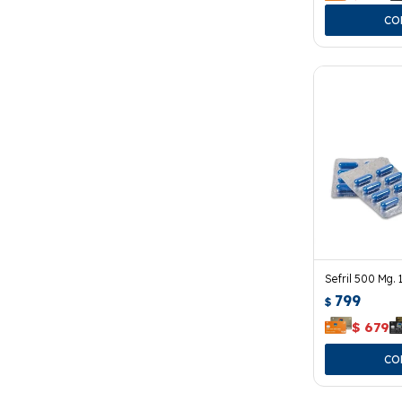
Sefril 500 Mg. 
799
$
$
679