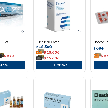
50 Grs.
Simplir 30 Comp.
Flogene R
18.360
$
684
$
$
15.606
$
570
$
5
$
15.606