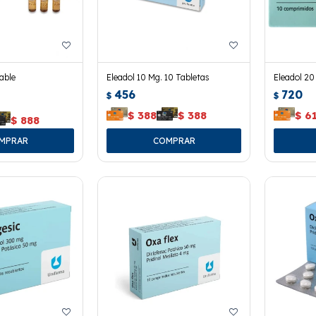
able
Eleadol 10 Mg. 10 Tabletas
Eleadol 20
456
720
$
$
$
388
$
388
$
6
$
888