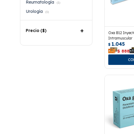
Reumatología
(1)
Urología
(1)
Precio
($)
Oxa B12 Inyect
Intramuscular
1.045
$
$
888