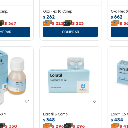
Comp.
Oxa Flex 10 Comp
Oxa Flex 
262
662
$
$
$
367
$
223
$
223
$
5
30 Ml.
Loratil 8 Comp.
Loratil 16
348
484
$
$
$
350
$
296
$
296
$
4