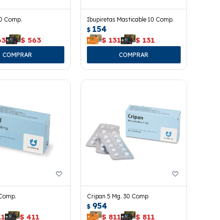
30 Comp.
Ibupiretas Masticable 10 Comp.
154
$
63
$
563
$
131
$
131
 Comp.
Cripan 5 Mg. 30 Comp
954
$
11
$
411
$
811
$
811