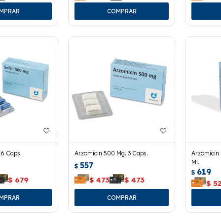
16 Caps.
Arzomicin 500 Mg. 3 Caps.
Arzomicin
Ml.
557
$
619
$
$
679
$
473
$
473
$
5