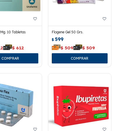
 Mg. 10 Tabletas
Flogene Gel 50 Grs.
599
$
12
$
612
$
509
$
509