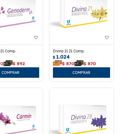
21 Comp.
Divina 21 21 Comp.
1.024
$
92
$
892
$
870
$
870