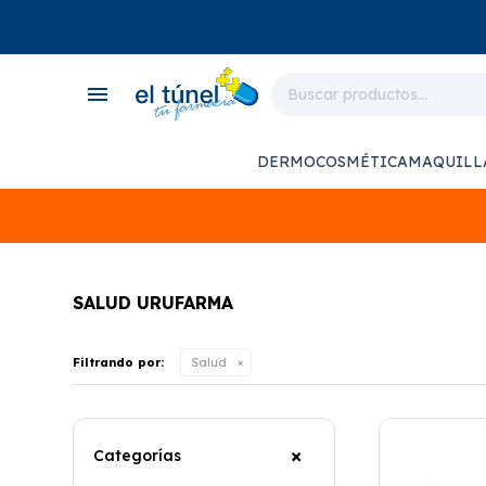
close
store
menu
local_shipping
monitor_heart
DERMOCOSMÉTICA
MAQUILL
support_agent
SALUD URUFARMA
Filtrando por:
Salud
Categorías