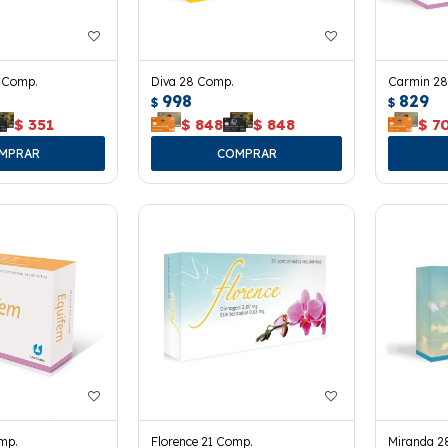
1 Comp.
Diva 28 Comp.
Carmin 28
998
829
$
$
$
351
$
848
$
848
$
7
mp.
Florence 21 Comp.
Miranda 2