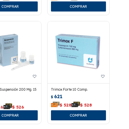
 Suspensión 200 Mg. 15
Trimox Forte 10 Comp.
621
$
$
528
$
528
26
$
526