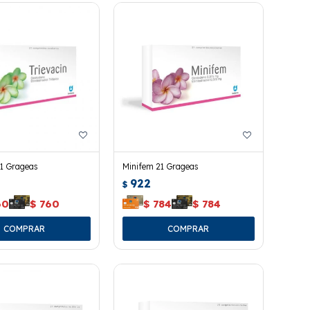
21 Grageas
Minifem 21 Grageas
922
$
60
$
760
$
784
$
784