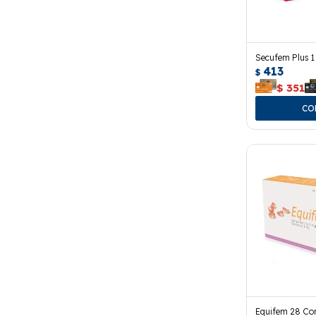
Secufem Plus 
413
$
$
351
Equifem 28 Co