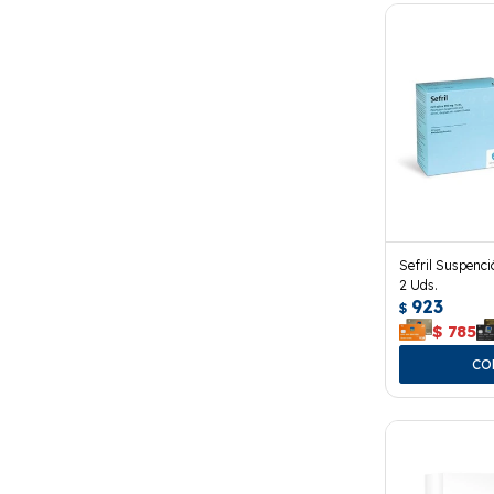
Sefril Suspenc
2 Uds.
923
$
$
785