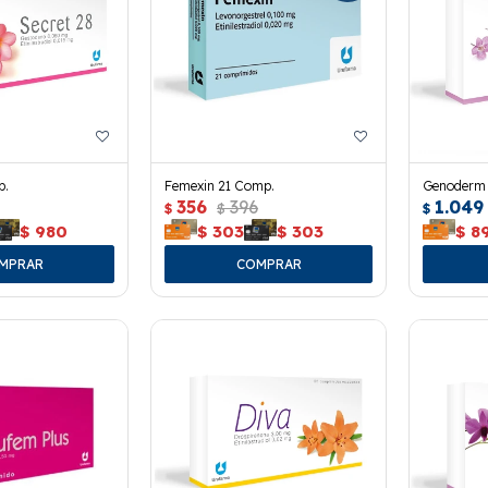
p.
Femexin 21 Comp.
Genoderm 
356
396
1.049
$
$
$
$
980
$
303
$
303
$
8