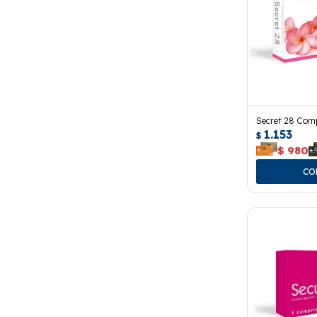
Secret 28 Com
1.153
$
$
980