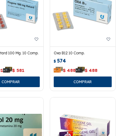
etard 100 Mg. 10 Comp.
Oxa B12 10 Comp.
574
$
81
$
581
$
488
$
488