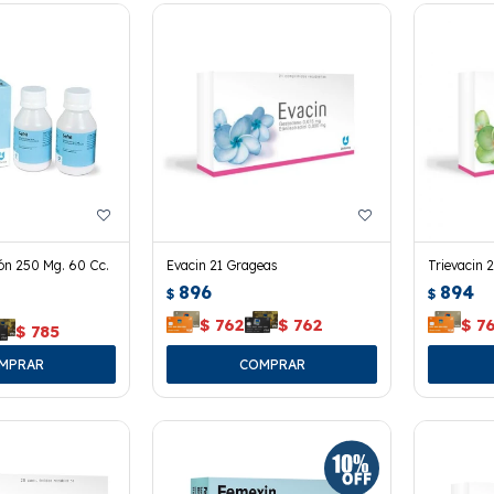
ión 250 Mg. 60 Cc.
Evacin 21 Grageas
Trievacin 
896
894
$
$
$
762
$
762
$
7
$
785