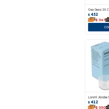
Oxa Gesic 20 
432
$
$
367
Loratil Jarabe 
412
$
$
350