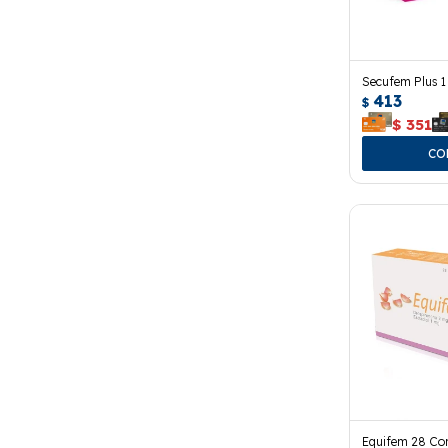
Secufem Plus 
413
$
$
351
Equifem 28 Co