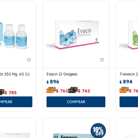
ión 250 Mg. 60 Cc.
Evacin 21 Grageas
Trievacin 
896
894
$
$
$
762
$
762
$
7
$
785