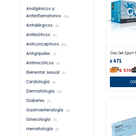
Analgésicos y
Antiinflamatorios
(10)
Antialérgicos
(4)
Antibióticos
(5)
Anticonceptivos
(21)
Oxa Gel Sport 
Antigripales
(1)
671
$
Antimicóticos
(5)
$
570
Bienestar sexual
(1)
Cardiología
(6)
Dermatología
(12)
Diabetes
(2)
Gastroenterología
(5)
Ginecología
(5)
Hematología
(2)