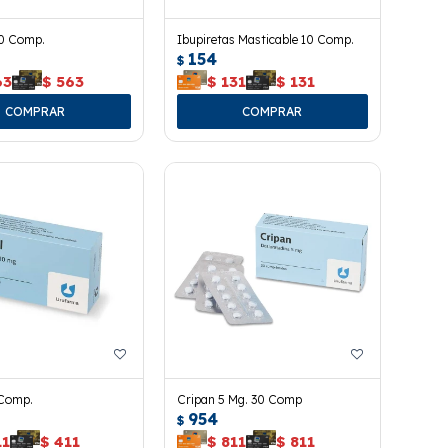
30 Comp.
Ibupiretas Masticable 10 Comp.
154
$
63
$
563
$
131
$
131
 Comp.
Cripan 5 Mg. 30 Comp
954
$
11
$
411
$
811
$
811