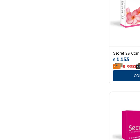
Secret 28 Com
1.153
$
$
980