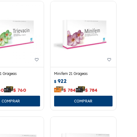
21 Grageas
Minifem 21 Grageas
922
$
60
$
760
$
784
$
784