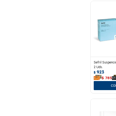
Sefril Suspenc
2 Uds.
923
$
$
785