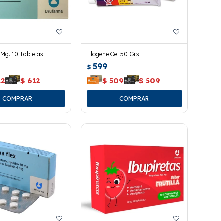
 Mg. 10 Tabletas
Flogene Gel 50 Grs.
599
$
12
$
612
$
509
$
509