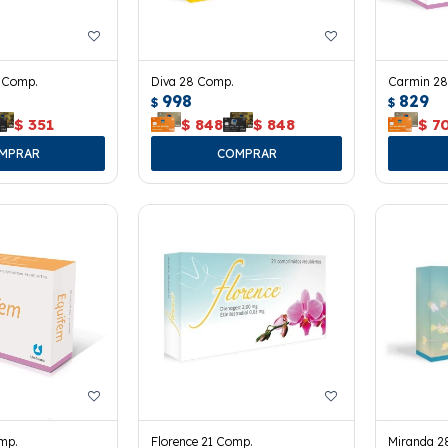
1 Comp.
Diva 28 Comp.
Carmin 28
998
829
$
$
$
351
$
848
$
848
$
7
mp.
Florence 21 Comp.
Miranda 2