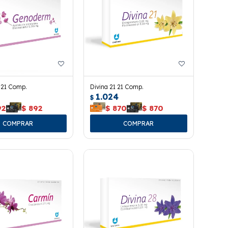
21 Comp.
Divina 21 21 Comp.
1.024
$
92
$
892
$
870
$
870