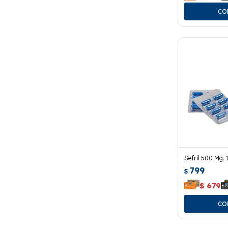
Sefril 500 Mg. 
799
$
$
679