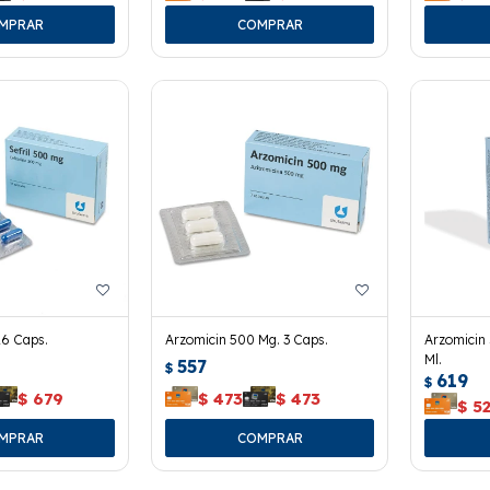
16 Caps.
Arzomicin 500 Mg. 3 Caps.
Arzomicin
Ml.
557
$
619
$
$
679
$
473
$
473
$
5