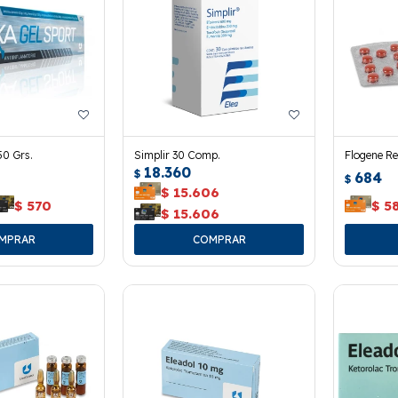
50 Grs.
Simplir 30 Comp.
Flogene R
18.360
$
684
$
$
15.606
$
570
$
5
$
15.606