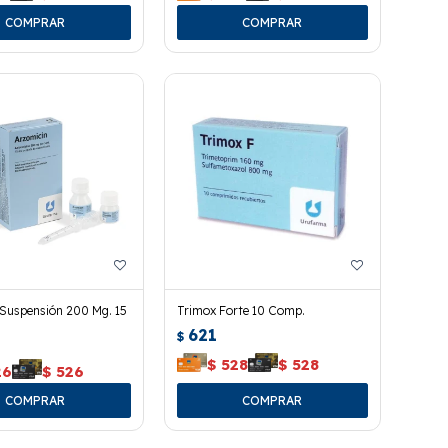
 Suspensión 200 Mg. 15
Trimox Forte 10 Comp.
621
$
$
528
$
528
26
$
526