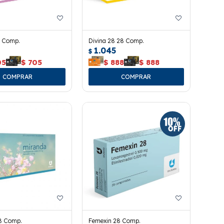
 Comp.
Divina 28 28 Comp.
1.045
$
05
$
705
$
888
$
888
8 Comp.
Femexin 28 Comp.