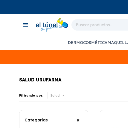
close
store
menu
local_shipping
monitor_heart
DERMOCOSMÉTICA
MAQUILL
support_agent
SALUD URUFARMA
Filtrando por:
Salud
Categorías