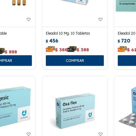
able
Eleadol 10 Mg. 10 Tabletas
Eleadol 20
456
720
$
$
$
388
$
388
$
6
$
888