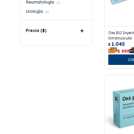
Reumatología
(1)
Urología
(1)
Precio
($)
Oxa B12 Inyect
Intramuscular
1.045
$
$
888