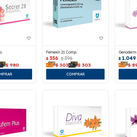
p.
Femexin 21 Comp.
Genoderm 
356
396
1.049
$
$
$
$
980
$
303
$
303
$
8