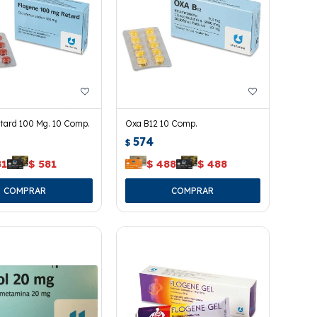
etard 100 Mg. 10 Comp.
Oxa B12 10 Comp.
574
$
81
$
581
$
488
$
488