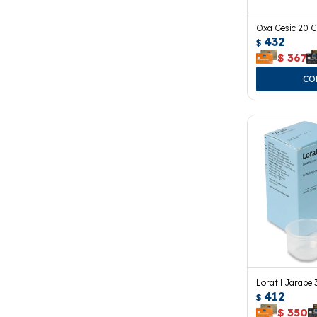
Oxa Gesic 20 
432
$
$
367
Loratil Jarabe 
412
$
$
350