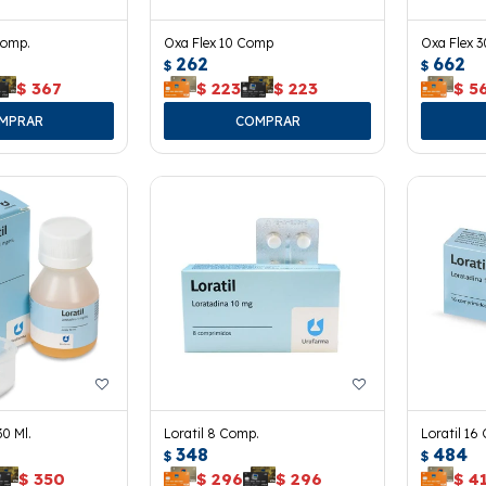
Comp.
Oxa Flex 10 Comp
Oxa Flex 
262
662
$
$
$
367
$
223
$
223
$
5
30 Ml.
Loratil 8 Comp.
Loratil 16
348
484
$
$
$
350
$
296
$
296
$
4