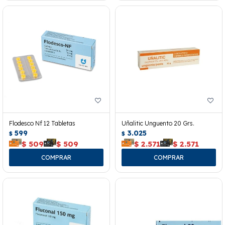
Flodesco Nf 12 Tabletas
Uñalitic Unguento 20 Grs.
599
3.025
$
$
$
509
$
509
$
2.571
$
2.571