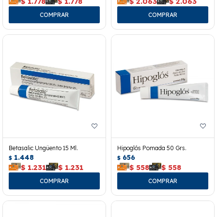
$
1.778
$
1.778
$
2.063
$
2.063
Betasalic Ungüento 15 Ml.
Hipoglós Pomada 50 Grs.
1.448
656
$
$
$
1.231
$
1.231
$
558
$
558