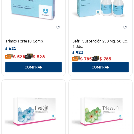
Trimox Forte 10 Comp.
Sefril Suspención 250 Mg. 60 Cc.
2 Uds.
621
$
923
$
$
528
$
528
$
785
$
785