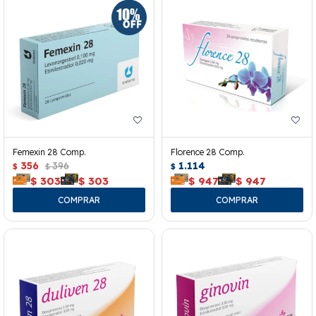
Femexin 28 Comp.
Florence 28 Comp.
356
396
1.114
$
$
$
$
303
$
303
$
947
$
947