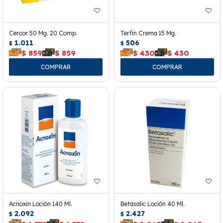
Cercor 50 Mg. 20 Comp.
Terfin Crema 15 Mg.
1.011
506
$
$
$
859
$
859
$
430
$
430
Acnoxin Loción 140 Ml.
Betasalic Loción 40 Ml.
2.092
2.427
$
$