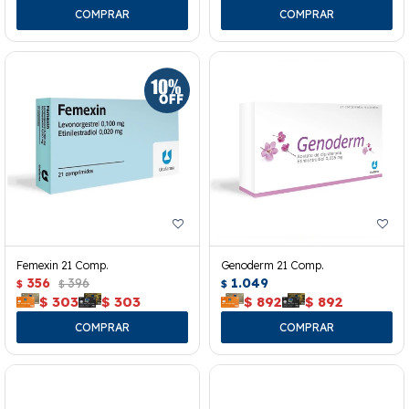
Femexin 21 Comp.
Genoderm 21 Comp.
356
396
1.049
$
$
$
$
303
$
303
$
892
$
892