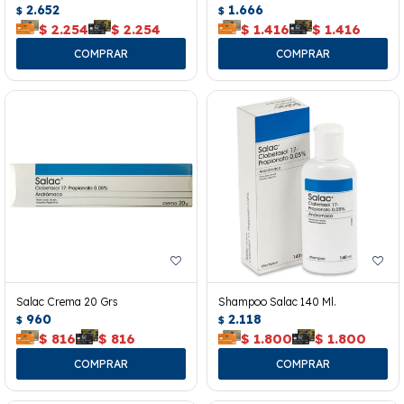
2.652
1.666
$
$
$
2.254
$
2.254
$
1.416
$
1.416
Salac Crema 20 Grs
Shampoo Salac 140 Ml.
960
2.118
$
$
$
816
$
816
$
1.800
$
1.800