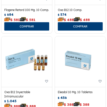
Flogene Retard 100 Mg. 10 Comp.
Oxa B12 10 Comp.
684
574
$
$
$
581
$
581
$
488
$
488
Oxa B12 Inyectable
Eleadol 10 Mg. 10 Tabletas
Intramuscular
456
$
1.045
$
$
388
$
388
$
888
$
888