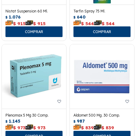
Nistat Suspension 60 Ml.
Terfin Spray 75 Ml.
1.076
640
$
$
$
915
$
915
$
544
$
544
Plenomax 5 Mg 30 Comp.
Aldomet 500 Mg. 30 Comp.
1.145
987
$
$
$
973
$
973
$
839
$
839