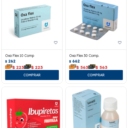
Oxa Flex 10 Comp
Oxa Flex 30 Comp.
262
662
$
$
$
223
$
223
$
563
$
563