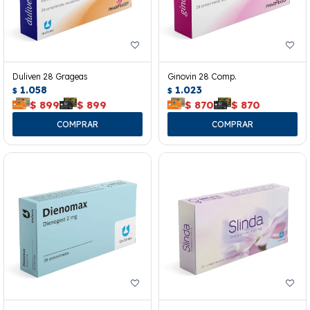
Duliven 28 Grageas
Ginovin 28 Comp.
1.058
1.023
$
$
$
899
$
899
$
870
$
870