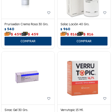
Prurisedan Crema Rosa 30 Grs.
Salac Loción 40 Grs.
540
960
$
$
$
459
$
459
$
816
$
816
Sinac Gel 30 Grs.
Verrutopic 15 Ml.