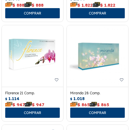
$
888
$
888
$
1.822
$
1.822
Florence 21 Comp.
Miranda 28 Comp.
1.114
1.018
$
$
$
947
$
947
$
865
$
865