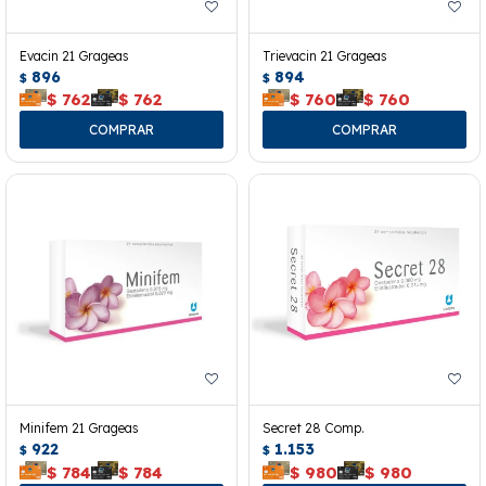
Evacin 21 Grageas
Trievacin 21 Grageas
896
894
$
$
$
762
$
762
$
760
$
760
Minifem 21 Grageas
Secret 28 Comp.
922
1.153
$
$
$
784
$
784
$
980
$
980