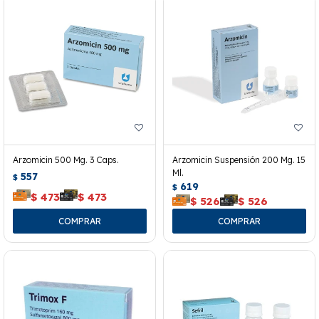
Arzomicin 500 Mg. 3 Caps.
Arzomicin Suspensión 200 Mg. 15
Ml.
557
$
619
$
$
473
$
473
$
526
$
526