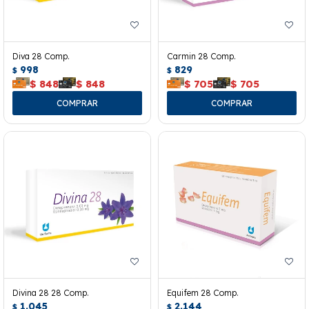
Diva 28 Comp.
Carmin 28 Comp.
998
829
$
$
$
848
$
848
$
705
$
705
Divina 28 28 Comp.
Equifem 28 Comp.
1.045
2.144
$
$