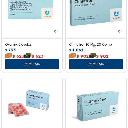
Ovumix 6 óvulos
Climatrof 10 Mg. 20 Comp.
733
1.061
$
$
$
623
$
623
$
902
$
902