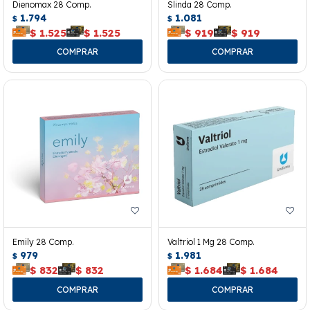
Dienomax 28 Comp.
Slinda 28 Comp.
1.794
1.081
$
$
$
1.525
$
1.525
$
919
$
919
Emily 28 Comp.
Valtriol 1 Mg 28 Comp.
979
1.981
$
$
$
832
$
832
$
1.684
$
1.684