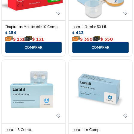
Ibupiretas Masticable 10 Comp.
Loratil Jarabe 30 Ml.
154
412
$
$
$
131
$
131
$
350
$
350
Loratil 8 Comp.
Loratil 16 Comp.