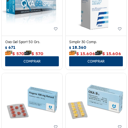
Oxa Gel Sport 50 Grs.
Simplir 30 Comp.
671
18.360
$
$
$
570
$
570
$
15.606
$
15.606