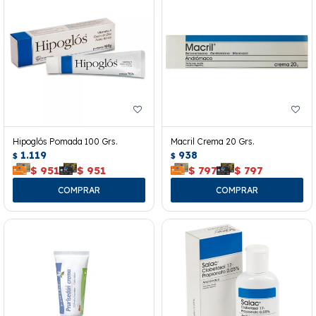
Hipoglós Pomada 100 Grs.
Macril Crema 20 Grs.
1.119
938
$
$
$
951
$
951
$
797
$
797