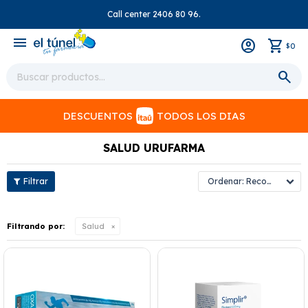
Call center 2406 80 96.
close
menu
0
$
DESCUENTOS
TODOS LOS DIAS
SALUD URUFARMA
Recomendados
Filtrando por:
Salud