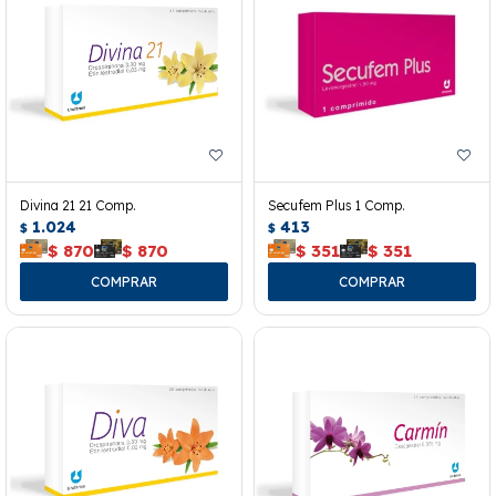
Divina 21 21 Comp.
Secufem Plus 1 Comp.
1.024
413
$
$
$
870
$
870
$
351
$
351