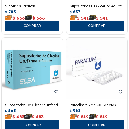
Sinner 40 Tabletas
Supositorios De Glicerina Adulto
783
637
$
$
$
666
$
666
$
541
$
541
Supositorios De Glicerina Infantil
Paraclim 2.5 Mg. 30 Tabletas
568
963
$
$
$
483
$
483
$
819
$
819