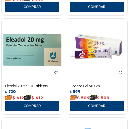
Eleadol 20 Mg. 10 Tabletas
Flogene Gel 50 Grs.
720
599
$
$
$
612
$
612
$
509
$
509