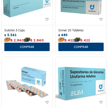
Sulatan 3 Caps.
Sinner 20 Tabletas
3.341
485
$
$
$
2.840
$
2.840
$
412
$
412