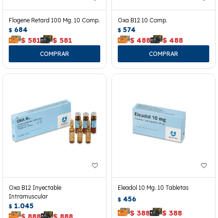
Flogene Retard 100 Mg. 10 Comp.
Oxa B12 10 Comp.
684
574
$
$
$
581
$
581
$
488
$
488
Oxa B12 Inyectable
Eleadol 10 Mg. 10 Tabletas
Intramuscular
456
$
1.045
$
$
388
$
388
$
888
$
888