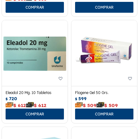
Eleadol 20 Mg. 10 Tabletas
Flogene Gel 50 Grs.
720
599
$
$
$
612
$
612
$
509
$
509