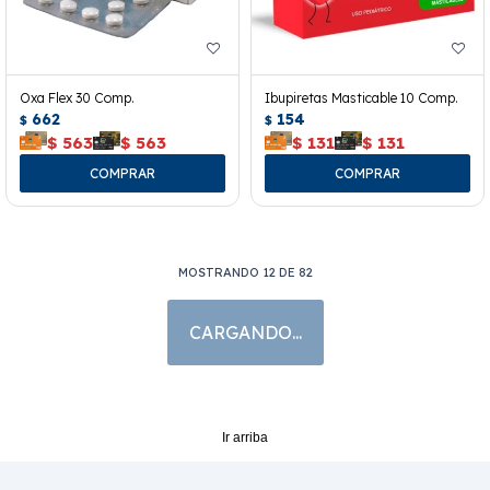
Oxa Flex 30 Comp.
Ibupiretas Masticable 10 Comp.
662
154
$
$
$
563
$
563
$
131
$
131
Loratil Jarabe 30 Ml.
Loratil 8 Comp.