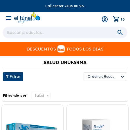
Call center 2406 80 96.
close
menu
0
$
DESCUENTOS
TODOS LOS DIAS
SALUD URUFARMA
Recomendados
Filtrando por:
Salud