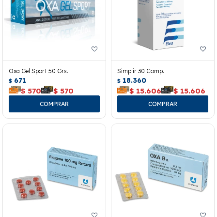
Oxa Gel Sport 50 Grs.
Simplir 30 Comp.
671
18.360
$
$
$
570
$
570
$
15.606
$
15.606