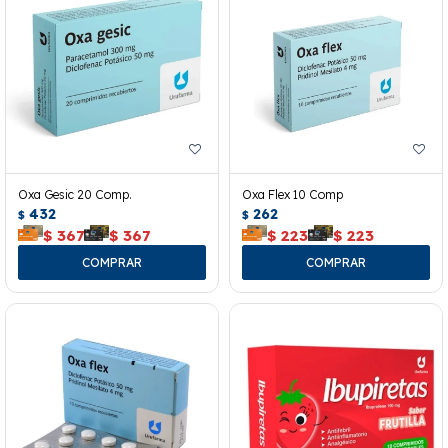
Oxa Gesic 20 Comp.
Oxa Flex 10 Comp
432
262
$
$
$
367
$
367
$
223
$
223