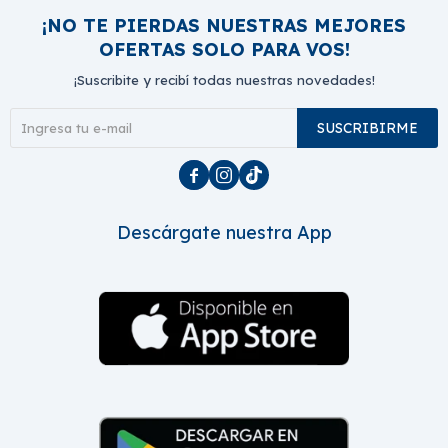
412
348
$
$
$
350
$
350
$
296
$
296
Loratil 16 Comp.
Cripan 5 Mg. 30 Comp
484
954
$
$
$
411
$
411
$
811
$
811