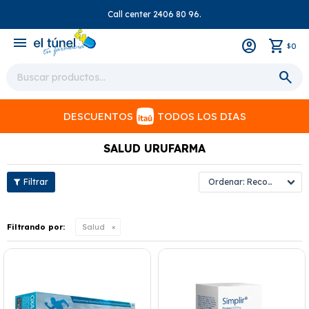
Call center 2406 80 96.
close
menu
0
$
DESCUENTOS
TODOS LOS DIAS
SALUD URUFARMA
Recomendados
Filtrando por:
Salud