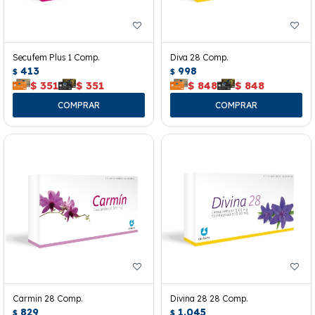
Secufem Plus 1 Comp.
Diva 28 Comp.
413
998
$
$
$
351
$
351
$
848
$
848
Carmin 28 Comp.
Divina 28 28 Comp.
829
1.045
$
$