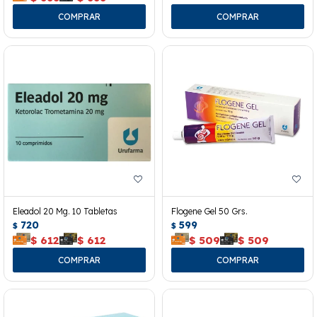
Eleadol 20 Mg. 10 Tabletas
Flogene Gel 50 Grs.
720
599
$
$
$
612
$
612
$
509
$
509