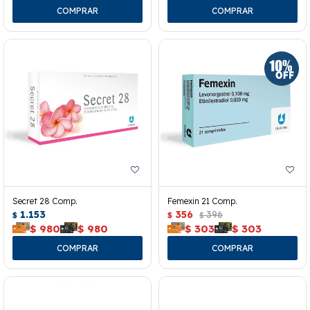
Secret 28 Comp.
Femexin 21 Comp.
1.153
356
396
$
$
$
$
980
$
980
$
303
$
303