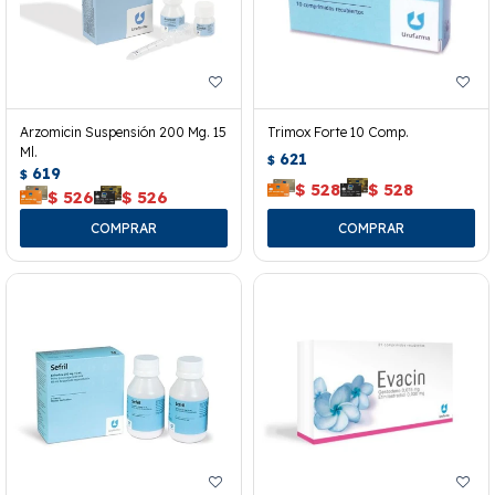
Arzomicin Suspensión 200 Mg. 15
Trimox Forte 10 Comp.
Ml.
621
$
619
$
$
528
$
528
$
526
$
526