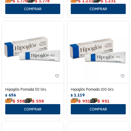
$
1.778
$
1.778
$
1.231
$
1.231
Hipoglós Pomada 50 Grs.
Hipoglós Pomada 100 Grs.
656
1.119
$
$
$
558
$
558
$
951
$
951