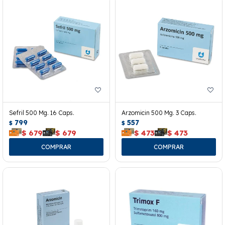
Sefril 500 Mg. 16 Caps.
Arzomicin 500 Mg. 3 Caps.
799
557
$
$
$
679
$
679
$
473
$
473