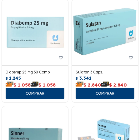
Diabemp 25 Mg 30 Comp.
Sulatan 3 Caps.
1.245
3.341
$
$
$
1.058
$
1.058
$
2.840
$
2.840