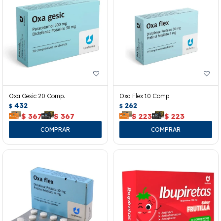
Oxa Gesic 20 Comp.
Oxa Flex 10 Comp
432
262
$
$
$
367
$
367
$
223
$
223