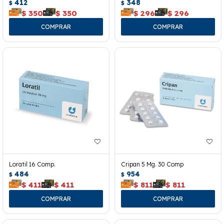
412
348
$
$
$
350
$
350
$
296
$
296
Loratil 16 Comp.
Cripan 5 Mg. 30 Comp
484
954
$
$
$
411
$
411
$
811
$
811