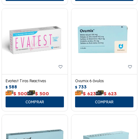
Evatest Tiras Reactivas
Ovumix 6 óvulos
588
733
$
$
$
500
$
500
$
623
$
623