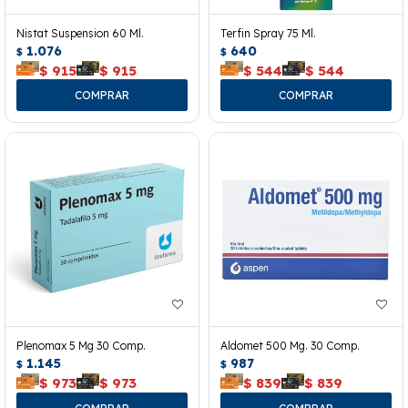
Nistat Suspension 60 Ml.
Terfin Spray 75 Ml.
1.076
640
$
$
$
915
$
915
$
544
$
544
Plenomax 5 Mg 30 Comp.
Aldomet 500 Mg. 30 Comp.
1.145
987
$
$
$
973
$
973
$
839
$
839