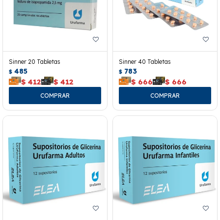
Sinner 20 Tabletas
Sinner 40 Tabletas
485
783
$
$
$
412
$
412
$
666
$
666