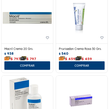
Macril Crema 20 Grs.
Prurisedan Crema Rosa 30 Grs.
938
540
$
$
$
797
$
797
$
459
$
459