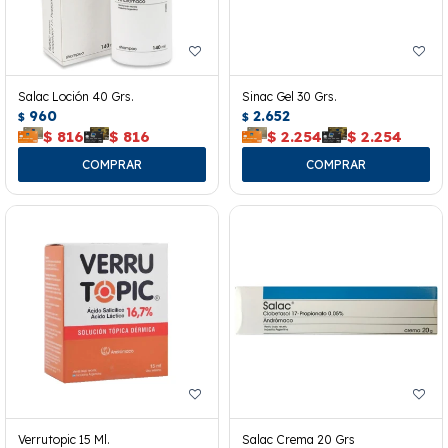
Salac Loción 40 Grs.
Sinac Gel 30 Grs.
960
2.652
$
$
$
816
$
816
$
2.254
$
2.254
Verrutopic 15 Ml.
Salac Crema 20 Grs