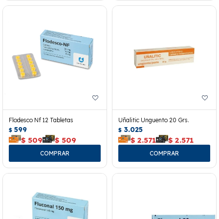
Flodesco Nf 12 Tabletas
Uñalitic Unguento 20 Grs.
599
3.025
$
$
$
509
$
509
$
2.571
$
2.571