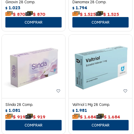
Ginovin 28 Comp.
Dienomax 28 Comp.
1.023
1.794
$
$
$
870
$
870
$
1.525
$
1.525
Slinda 28 Comp.
Valtriol 1 Mg 28 Comp.
1.081
1.981
$
$
$
919
$
919
$
1.684
$
1.684