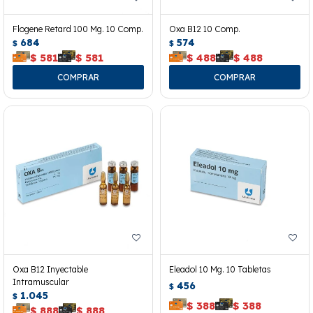
Flogene Retard 100 Mg. 10 Comp.
Oxa B12 10 Comp.
684
574
$
$
$
581
$
581
$
488
$
488
Oxa B12 Inyectable
Eleadol 10 Mg. 10 Tabletas
Intramuscular
456
$
1.045
$
$
388
$
388
$
888
$
888