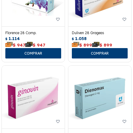
Florence 28 Comp.
Duliven 28 Grageas
1.114
1.058
$
$
$
947
$
947
$
899
$
899