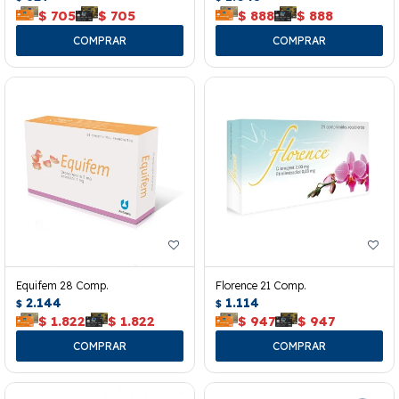
$
705
$
705
$
888
$
888
Equifem 28 Comp.
Florence 21 Comp.
2.144
1.114
$
$
$
1.822
$
1.822
$
947
$
947