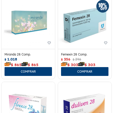
Miranda 28 Comp.
Femexin 28 Comp.
1.018
356
396
$
$
$
$
865
$
865
$
303
$
303