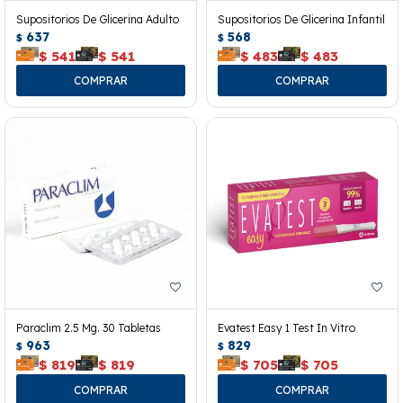
Supositorios De Glicerina Adulto
Supositorios De Glicerina Infantil
637
568
$
$
$
541
$
541
$
483
$
483
Paraclim 2.5 Mg. 30 Tabletas
Evatest Easy 1 Test In Vitro
963
829
$
$
$
819
$
819
$
705
$
705