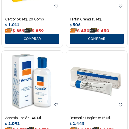
Cercor 50 Mg. 20 Comp.
Terfin Crema 15 Mg.
1.011
506
$
$
$
859
$
859
$
430
$
430
Acnoxin Loción 140 Ml.
Betasalic Ungüento 15 Ml.
2.092
1.448
$
$