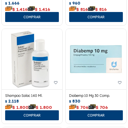
1.666
960
$
$
$
1.416
$
1.416
$
816
$
816
Shampoo Salac 140 Ml.
Diabemp 10 Mg 30 Comp.
2.118
830
$
$
$
1.800
$
1.800
$
706
$
706