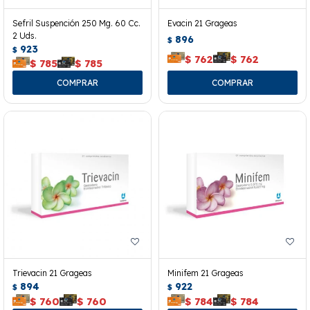
Sefril Suspención 250 Mg. 60 Cc.
Evacin 21 Grageas
2 Uds.
896
$
923
$
$
762
$
762
$
785
$
785
Trievacin 21 Grageas
Minifem 21 Grageas
894
922
$
$
$
760
$
760
$
784
$
784