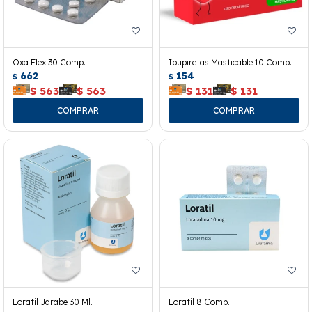
Oxa Flex 30 Comp.
Ibupiretas Masticable 10 Comp.
662
154
$
$
$
563
$
563
$
131
$
131
Loratil Jarabe 30 Ml.
Loratil 8 Comp.