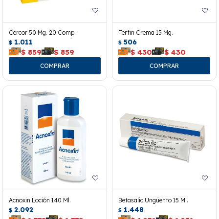
Cercor 50 Mg. 20 Comp.
Terfin Crema 15 Mg.
1.011
506
$
$
$
859
$
859
$
430
$
430
Acnoxin Loción 140 Ml.
Betasalic Ungüento 15 Ml.
2.092
1.448
$
$