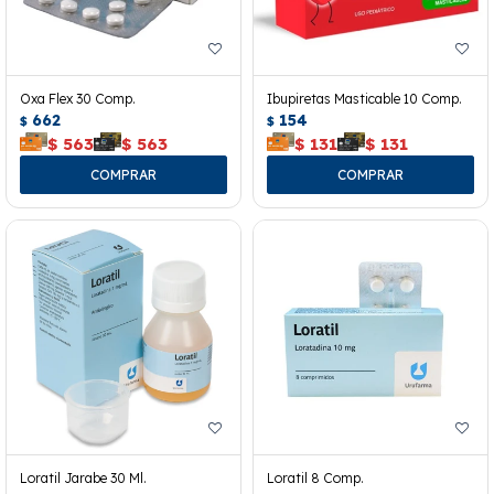
Oxa Flex 30 Comp.
Ibupiretas Masticable 10 Comp.
662
154
$
$
$
563
$
563
$
131
$
131
Loratil Jarabe 30 Ml.
Loratil 8 Comp.