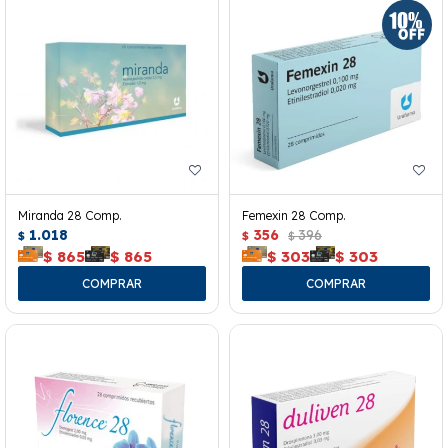
Miranda 28 Comp.
Femexin 28 Comp.
1.018
356
396
$
$
$
$
865
$
865
$
303
$
303