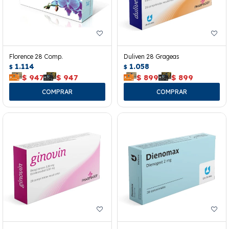
Florence 28 Comp.
Duliven 28 Grageas
1.114
1.058
$
$
$
947
$
947
$
899
$
899