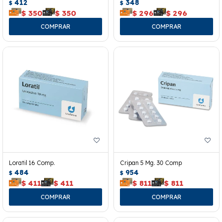
412
348
$
$
$
350
$
350
$
296
$
296
Loratil 16 Comp.
Cripan 5 Mg. 30 Comp
484
954
$
$
$
411
$
411
$
811
$
811