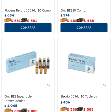
Flogene Retard 100 Mg. 10 Comp.
Oxa B12 10 Comp.
684
574
$
$
$
581
$
581
$
488
$
488
Oxa B12 Inyectable
Eleadol 10 Mg. 10 Tabletas
Intramuscular
456
$
1.045
$
$
388
$
388
$
888
$
888