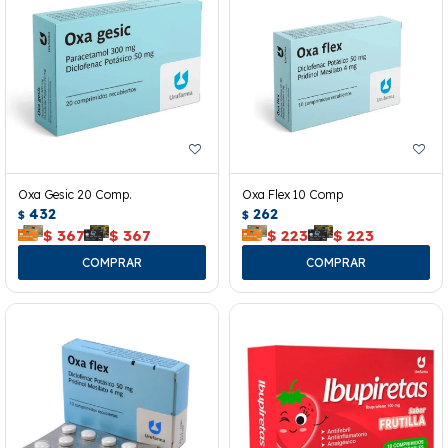
Oxa Gesic 20 Comp.
Oxa Flex 10 Comp
432
262
$
$
$
367
$
367
$
223
$
223