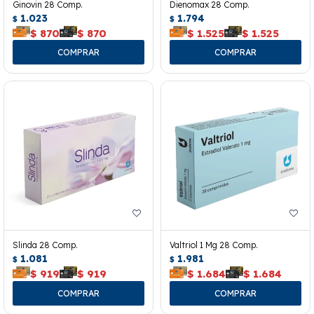
Ginovin 28 Comp.
Dienomax 28 Comp.
1.023
1.794
$
$
$
870
$
870
$
1.525
$
1.525
Slinda 28 Comp.
Valtriol 1 Mg 28 Comp.
1.081
1.981
$
$
$
919
$
919
$
1.684
$
1.684