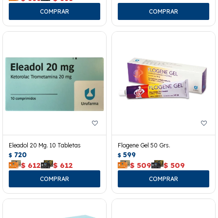
Eleadol 20 Mg. 10 Tabletas
Flogene Gel 50 Grs.
720
599
$
$
$
612
$
612
$
509
$
509