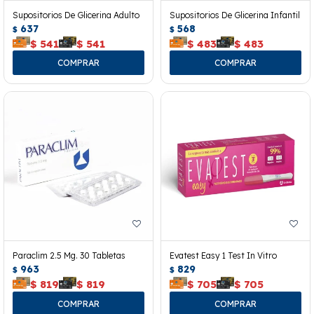
Supositorios De Glicerina Adulto
Supositorios De Glicerina Infantil
637
568
$
$
$
541
$
541
$
483
$
483
Paraclim 2.5 Mg. 30 Tabletas
Evatest Easy 1 Test In Vitro
963
829
$
$
$
819
$
819
$
705
$
705