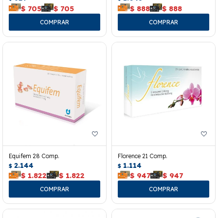
$
705
$
705
$
888
$
888
Equifem 28 Comp.
Florence 21 Comp.
2.144
1.114
$
$
$
1.822
$
1.822
$
947
$
947