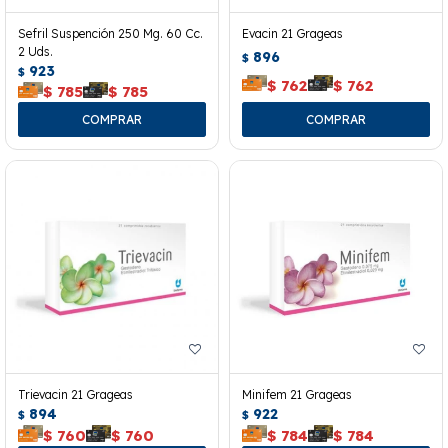
Sefril Suspención 250 Mg. 60 Cc.
Evacin 21 Grageas
2 Uds.
896
$
923
$
$
762
$
762
$
785
$
785
Trievacin 21 Grageas
Minifem 21 Grageas
894
922
$
$
$
760
$
760
$
784
$
784