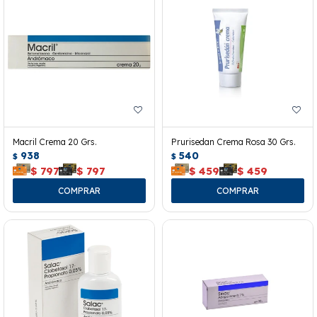
Macril Crema 20 Grs.
Prurisedan Crema Rosa 30 Grs.
938
540
$
$
$
797
$
797
$
459
$
459