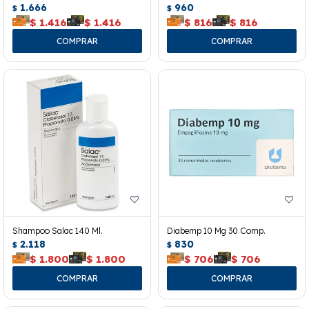
1.666
960
$
$
$
1.416
$
1.416
$
816
$
816
Shampoo Salac 140 Ml.
Diabemp 10 Mg 30 Comp.
2.118
830
$
$
$
1.800
$
1.800
$
706
$
706