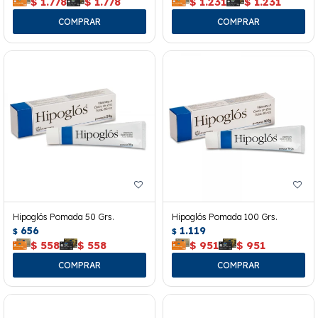
$
1.778
$
1.778
$
1.231
$
1.231
Hipoglós Pomada 50 Grs.
Hipoglós Pomada 100 Grs.
656
1.119
$
$
$
558
$
558
$
951
$
951