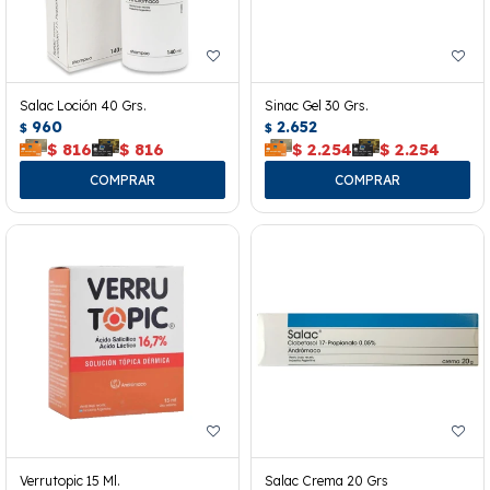
Salac Loción 40 Grs.
Sinac Gel 30 Grs.
960
2.652
$
$
$
816
$
816
$
2.254
$
2.254
Verrutopic 15 Ml.
Salac Crema 20 Grs