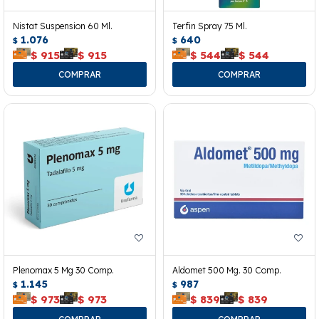
Nistat Suspension 60 Ml.
Terfin Spray 75 Ml.
1.076
640
$
$
$
915
$
915
$
544
$
544
Plenomax 5 Mg 30 Comp.
Aldomet 500 Mg. 30 Comp.
1.145
987
$
$
$
973
$
973
$
839
$
839