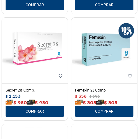
Secret 28 Comp.
Femexin 21 Comp.
1.153
356
396
$
$
$
$
980
$
980
$
303
$
303