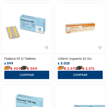
Flodesco Nf 12 Tabletas
Uñalitic Unguento 20 Grs.
599
3.025
$
$
$
509
$
509
$
2.571
$
2.571