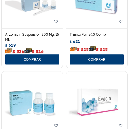
Arzomicin Suspensión 200 Mg. 15
Trimox Forte 10 Comp.
Ml.
621
$
619
$
$
528
$
528
$
526
$
526