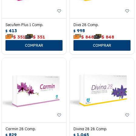
Secufem Plus 1 Comp.
Diva 28 Comp.
413
998
$
$
$
351
$
351
$
848
$
848
Carmin 28 Comp.
Divina 28 28 Comp.
829
1.045
$
$