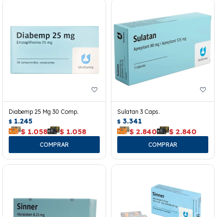
Diabemp 25 Mg 30 Comp.
Sulatan 3 Caps.
1.245
3.341
$
$
$
1.058
$
1.058
$
2.840
$
2.840