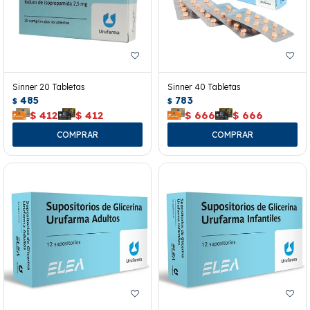
Sinner 20 Tabletas
Sinner 40 Tabletas
485
783
$
$
$
412
$
412
$
666
$
666