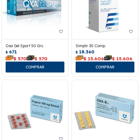
Oxa Gel Sport 50 Grs.
Simplir 30 Comp.
671
18.360
$
$
$
570
$
570
$
15.606
$
15.606