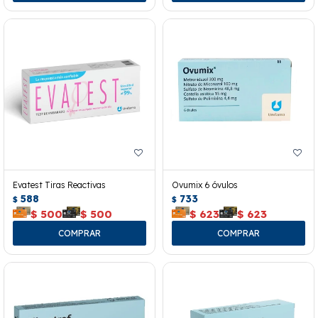
Evatest Tiras Reactivas
Ovumix 6 óvulos
588
733
$
$
$
500
$
500
$
623
$
623