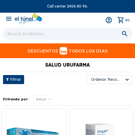
Call center 2406 80 96.
close
menu
0
$
DESCUENTOS
TODOS LOS DIAS
SALUD URUFARMA
Recomendados
Filtrando por:
Salud