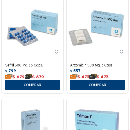
Sefril 500 Mg. 16 Caps.
Arzomicin 500 Mg. 3 Caps.
799
557
$
$
$
679
$
679
$
473
$
473