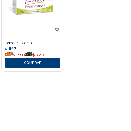
Femorel 1 Comp.
847
$
$
720
$
720