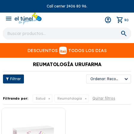
Call center 2406 80 96.
close
menu
0
$
DESCUENTOS
TODOS LOS DIAS
REUMATOLOGÍA URUFARMA
Recomendados
Quitar filtros
Filtrando por:
Salud
Reumatología