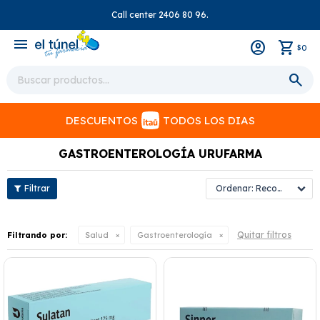
Call center 2406 80 96.
close
menu
0
$
DESCUENTOS
TODOS LOS DIAS
GASTROENTEROLOGÍA URUFARMA
Recomendados
Quitar filtros
Filtrando por:
Salud
Gastroenterología