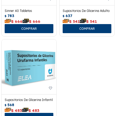
Sinner 40 Tabletas
Supositorios De Glicerina Adulto
783
637
$
$
$
666
$
666
$
541
$
541
Supositorios De Glicerina Infantil
568
$
$
483
$
483