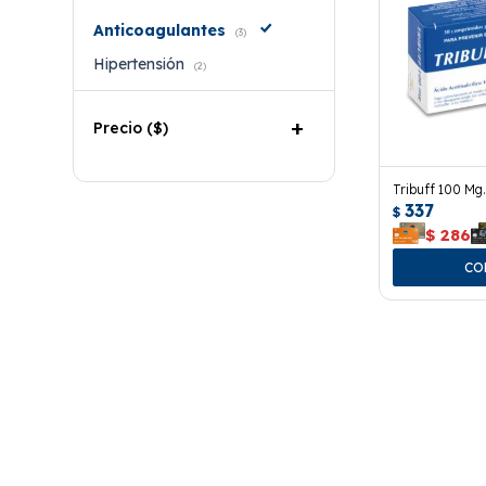
Anticoagulantes
(3)
Hipertensión
(2)
Precio
($)
Tribuff 100 Mg
337
$
$
286