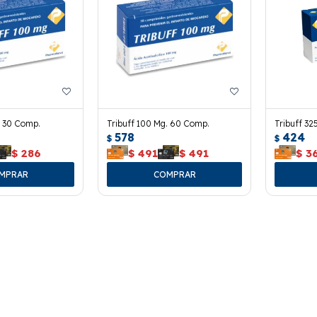
. 30 Comp.
Tribuff 100 Mg. 60 Comp.
Tribuff 32
578
424
$
$
$
286
$
491
$
491
$
3