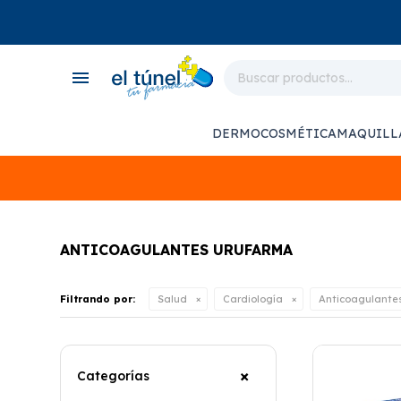
close
store
menu
local_shipping
monitor_heart
DERMOCOSMÉTICA
MAQUILL
support_agent
ANTICOAGULANTES URUFARMA
Filtrando por:
Salud
Cardiología
Anticoagulante
Categorías