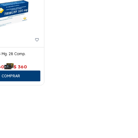
5 Mg. 28 Comp.
60
$
360